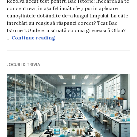
Rezolvă acest test pentru Bac Istorie! Încearcă să te
concentrezi, în așa fel încât să-ți pui în aplicare
cunoștințele dobândite de-a lungul timpului. La câte
întrebări au reușit să răspunzi corect? Test Bac
Istorie 1.Unde era situată colonia grecească Olbia?
Test Bac Istorie. Cât de pregătit 
…
Continue reading
JOCURI & TRIVIA