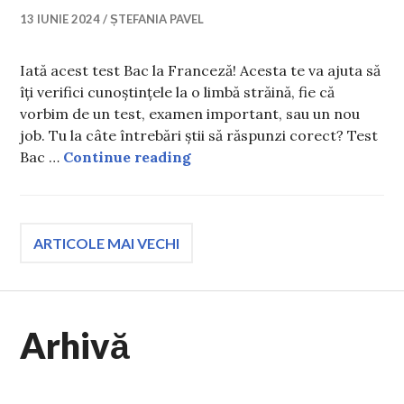
13 IUNIE 2024
ȘTEFANIA PAVEL
Iată acest test Bac la Franceză! Acesta te va ajuta să
îți verifici cunoștințele la o limbă străină, fie că
vorbim de un test, examen important, sau un nou
job. Tu la câte întrebări știi să răspunzi corect? Test
Test Bac Franceză! Știi să rez
Bac …
Continue reading
Navigare
ARTICOLE MAI VECHI
în
Arhivă
articole