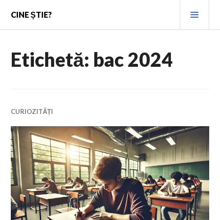
Skip
PRI
CINE ȘTIE?
to
MEN
content
Etichetă:
bac 2024
CURIOZITĂȚI