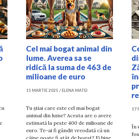
ă
Cel mai bogat animal din
Ce
o
lume. Averea sa se
di
ridică la suma de 463 de
Ză
milioane de euro
în
p
11 MARTIE 2025
ELENA MATEI
r
cu
Tu știai care este cel mai bogat
17 
animal din lume? Acesta are o avere
c
estimată la peste 400 de milioane de
În 
euro. Te-ai fi gândit vreodată că un
fos
câine poate fi atât de bogat? Ei bine,