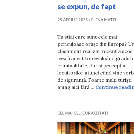
se expun, de fapt
25 APRILIE 2025
ELENA MATEI
Tu știai care sunt cele mai
periculoase orașe din Europa? U
clasament realizat recent a scos 
iveală acest top evaluând gradul 
criminalitate, dar și percepția
locuitorilor atunci când vine vor
de siguranță. Foarte mulți turiști
ajung aici fără …
Continue readi
CEL MAI CEL
,
CURIOZITĂȚI