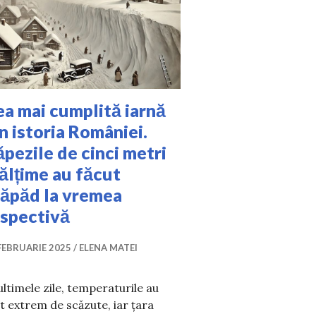
a mai cumplită iarnă
n istoria României.
pezile de cinci metri
ălțime au făcut
răpăd la vremea
espectivă
FEBRUARIE 2025
ELENA MATEI
ultimele zile, temperaturile au
t extrem de scăzute, iar țara