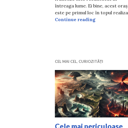
întreaga lume. Ei bine, acest oraș
este pe primul loc în topul realiz
Orașul cu cea 
Continue reading
CEL MAI CEL
,
CURIOZITĂȚI
Cele mai periculoase