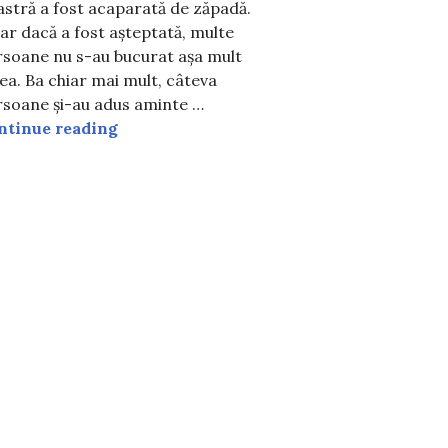
stră a fost acaparată de zăpadă.
ar dacă a fost așteptată, multe
me. Averea sa se ridică la suma de 463 de milioane de eu
rsoane nu s-au bucurat așa mult
 este acesta
ea. Ba chiar mai mult, câteva
rsoane și-au adus aminte …
Cea mai cumplită iarnă din istoria Români
ntinue reading