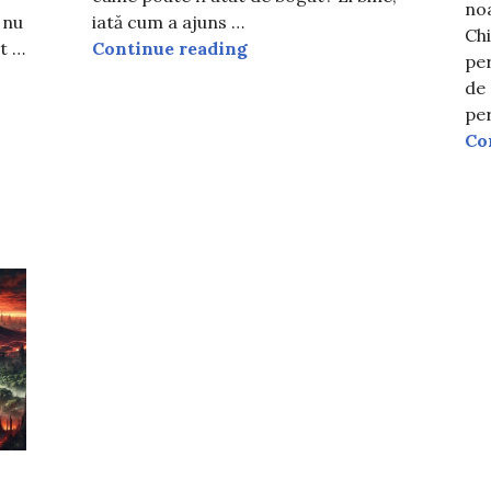
noa
 nu
iată cum a ajuns …
Chi
Cel mai bogat animal din lu
at …
Continue reading
pe
mai bună mâncare din lume. Nu o să-ți vină să crezi care
de 
pe
Co