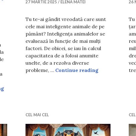
27 MARTIE 2025
ELENA MATEI
26 
Tu te-ai gândit vreodată care sunt
Tu 
cele mai inteligente animale de pe
țar
pământ? Inteligența animalelor se
ame
evaluează în funcție de mai mulți
reu
n
factori. De obicei, se iau în calcul
mil
la
capacitatea de a folosi anumite
dre
de
unelte, de a rezolva diverse
ved
Cele mai inteli
probleme, …
Continue reading
tr
ba
Cele mai periculoase orașe din Europa. Multe persoane le
ng
CEL MAI CEL
CEL