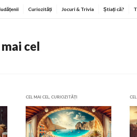
iudățenii
Curiozități
Jocuri & Trivia
Știați că?
T
 mai cel
CEL MAI CEL
,
CURIOZITĂȚI
CEL