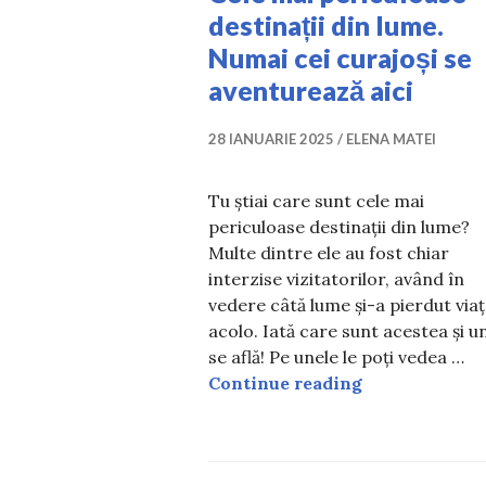
destinații din lume.
Numai cei curajoși se
aventurează aici
28 IANUARIE 2025
ELENA MATEI
Tu știai care sunt cele mai
periculoase destinații din lume?
Multe dintre ele au fost chiar
interzise vizitatorilor, având în
vedere câtă lume și-a pierdut via
acolo. Iată care sunt acestea și u
se află! Pe unele le poți vedea …
Cele mai peric
Continue reading