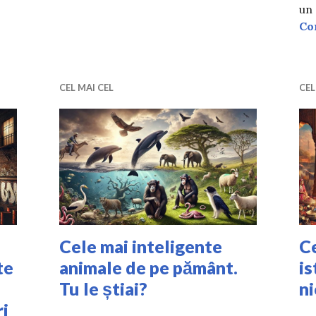
mai nocive alimente pentru creier. Iată cu ce le poți înl
un 
Co
CEL MAI CEL
CEL
Cele mai inteligente
Ce
te
animale de pe pământ.
is
Tu le știai?
ni
ri