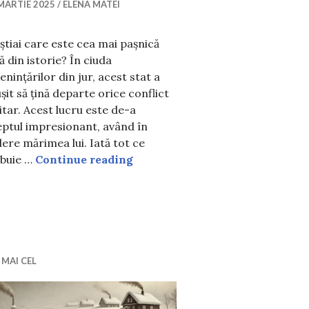
MARTIE 2025
ELENA MATEI
știai care este cea mai pașnică
ă din istorie? În ciuda
nințărilor din jur, acest stat a
șit să țină departe orice conflict
itar. Acest lucru este de-a
ptul impresionant, având în
ere mărimea lui. Iată tot ce
gente animale de pe pământ. Tu le știai?
Cea mai pașnică țară din istorie
ebuie …
Continue reading
 vizitează fără să știe la ce riscuri se expun, de fapt
 MAI CEL