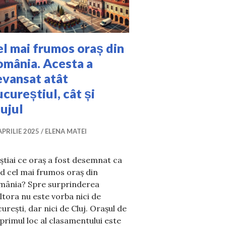
l mai frumos oraș din
omânia. Acesta a
evansat atât
cureștiul, cât și
ujul
APRILIE 2025
ELENA MATEI
știai ce oraș a fost desemnat ca
nd cel mai frumos oraș din
mânia? Spre surprinderea
tora nu este vorba nici de
Europa. Tu le știai?
urești, dar nici de Cluj. Orașul de
primul loc al clasamentului este