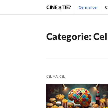
Skip
CINE ȘTIE?
Cel mai cel
C
to
content
Categorie:
Cel
CEL MAI CEL