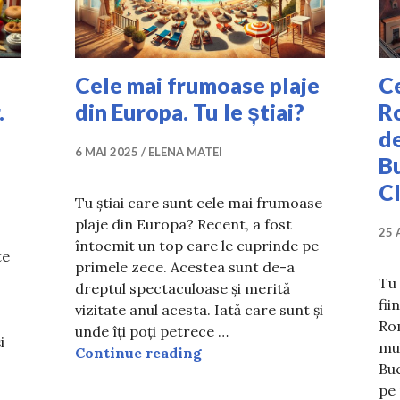
Cele mai frumoase plaje
Ce
.
din Europa. Tu le știai?
R
d
6 MAI 2025
ELENA MATEI
Bu
Cl
Tu știai care sunt cele mai frumoase
plaje din Europa? Recent, a fost
25 
întocmit un top care le cuprinde pe
te
primele zece. Acestea sunt de-a
Tu 
dreptul spectaculoase și merită
fii
vizitate anul acesta. Iată care sunt și
Ro
unde îți poți petrece …
i
mul
Cele mai frumoase plaje din 
Continue reading
Buc
pe 