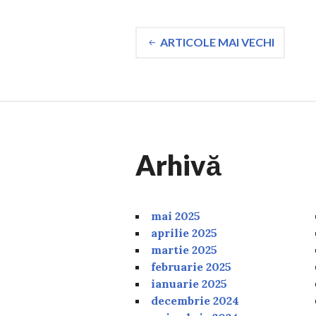
Navigare
ARTICOLE MAI VECHI
în
articole
Arhivă
mai 2025
aprilie 2025
martie 2025
februarie 2025
ianuarie 2025
decembrie 2024