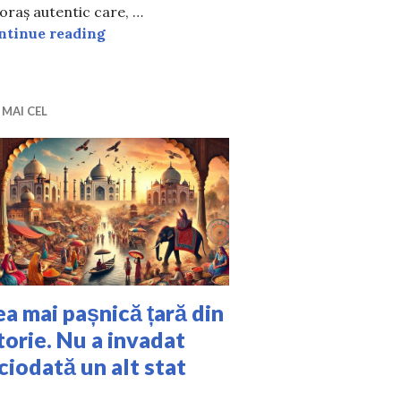
ocui?
oraș autentic care, …
Cel mai frumos oraș din România. Acesta a
ntinue reading
 MAI CEL
a mai pașnică țară din
torie. Nu a invadat
ciodată un alt stat