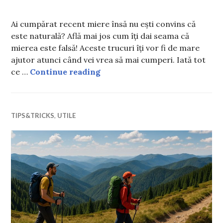
Ai cumpărat recent miere însă nu ești convins că
este naturală? Află mai jos cum îți dai seama că
mierea este falsă! Aceste trucuri îți vor fi de mare
ajutor atunci când vei vrea să mai cumperi. Iată tot
Cum îți dai seama că mierea est
ce …
Continue reading
TIPS&TRICKS
,
UTILE