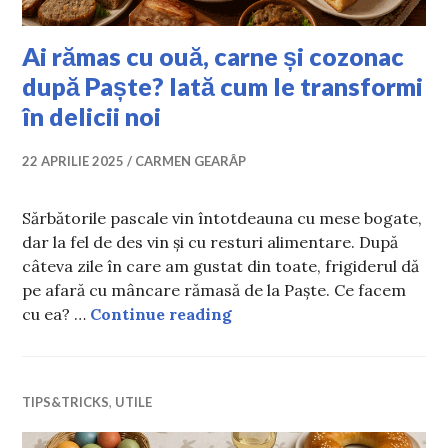
Ai rămas cu ouă, carne și cozonac
după Paște? Iată cum le transformi
în delicii noi
22 APRILIE 2025
CARMEN GEARÂP
Sărbătorile pascale vin întotdeauna cu mese bogate,
dar la fel de des vin și cu resturi alimentare. După
câteva zile în care am gustat din toate, frigiderul dă
pe afară cu mâncare rămasă de la Paște. Ce facem
Ai rămas cu ouă, carne și c
cu ea? …
Continue reading
TIPS&TRICKS
,
UTILE