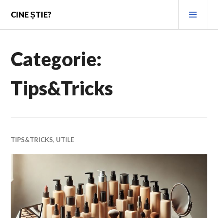
Skip
PRI
CINE ȘTIE?
to
MEN
content
Categorie:
Tips&Tricks
TIPS&TRICKS
,
UTILE