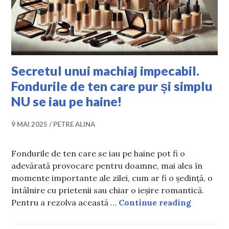
Secretul unui machiaj impecabil.
Fondurile de ten care pur și simplu
NU se iau pe haine!
9 MAI 2025
PETRE ALINA
Fondurile de ten care se iau pe haine pot fi o
adevărată provocare pentru doamne, mai ales în
momente importante ale zilei, cum ar fi o ședință, o
întâlnire cu prietenii sau chiar o ieșire romantică.
Secretul 
Pentru a rezolva această …
Continue reading