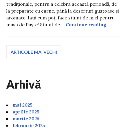
tradiționale, pentru a celebra această perioadă, de
la preparate cu carne, până la deserturi gustoase și
aromate. Iată cum poți face stufat de miel pentru
Stufat de
masa de Paște! Stufat de …
Continue reading
Navigare
ARTICOLE MAI VECHI
în
Arhivă
articole
mai 2025
aprilie 2025
martie 2025
februarie 2025