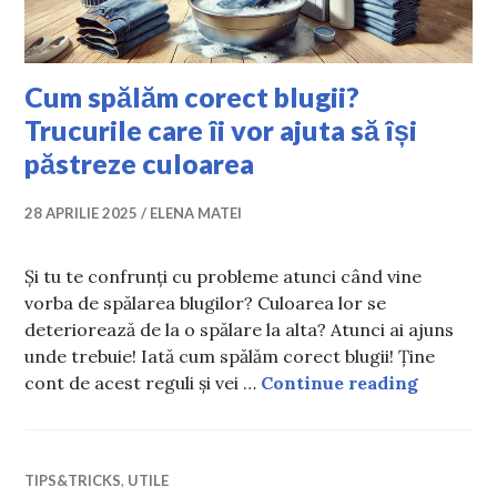
Cum spălăm corect blugii?
Trucurile care îi vor ajuta să își
păstreze culoarea
28 APRILIE 2025
ELENA MATEI
Și tu te confrunți cu probleme atunci când vine
vorba de spălarea blugilor? Culoarea lor se
deteriorează de la o spălare la alta? Atunci ai ajuns
unde trebuie! Iată cum spălăm corect blugii! Ține
Cum spălă
cont de acest reguli și vei …
Continue reading
TIPS&TRICKS
,
UTILE