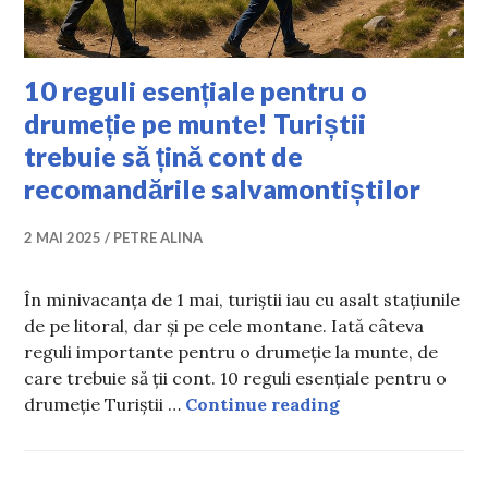
10 reguli esențiale pentru o
drumeție pe munte! Turiștii
trebuie să țină cont de
recomandările salvamontiștilor
2 MAI 2025
PETRE ALINA
În minivacanța de 1 mai, turiștii iau cu asalt stațiunile
de pe litoral, dar și pe cele montane. Iată câteva
reguli importante pentru o drumeție la munte, de
care trebuie să ții cont. 10 reguli esențiale pentru o
10 reguli esenți
drumeție Turiștii …
Continue reading