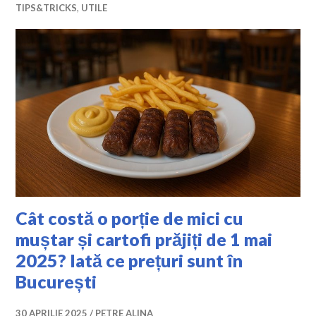
TIPS&TRICKS
,
UTILE
Cât costă o porție de mici cu
muștar și cartofi prăjiți de 1 mai
2025? Iată ce prețuri sunt în
București
30 APRILIE 2025
PETRE ALINA