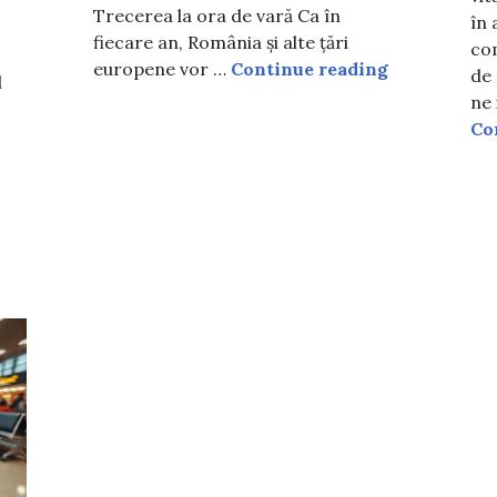
Trecerea la ora de vară Ca în
în 
fiecare an, România și alte țări
com
Trecerea la 
europene vor …
Continue reading
de
l
ne 
Co
ză de programul Start-Up Nation 2025? Vezi cum pot fi 