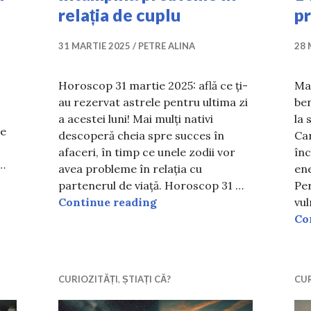
relația de cuplu
p
31 MARTIE 2025
PETRE ALINA
28 
Horoscop 31 martie 2025: află ce ți-
Ma
au rezervat astrele pentru ultima zi
ben
a acestei luni! Mai mulți nativi
la 
te
descoperă cheia spre succes în
Car
afaceri, în timp ce unele zodii vor
înc
 …
avea probleme în relația cu
ene
te țări: Lucruri mai puțin știute despre Ziua păcălelilor
partenerul de viață. Horoscop 31 …
Per
Horoscop 31 martie 2025. Ce
Continue reading
vul
Co
CURIOZITĂȚI
,
ȘTIAȚI CĂ?
CUR