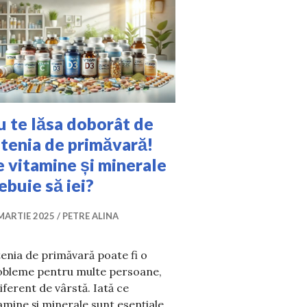
 te lăsa doborât de
tenia de primăvară!
 vitamine și minerale
ebuie să iei?
MARTIE 2025
PETRE ALINA
enia de primăvară poate fi o
obleme pentru multe persoane,
iferent de vârstă. Iată ce
amine și minerale sunt esențiale