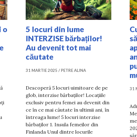
i o
5 locuri din lume
C
INTERZISE bărbaților!
să
te
Au devenit tot mai
ap
căutate
an
pu
31 MARTIE 2025
PETRE ALINA
m
ră
Descoperă 5 locuri uimitoare de pe
31 
glob, interzise bărbaților! Locațiile
ți
exclusiv pentru femei au devenit din
Adm
ce în ce mai căutate în ultimii ani, în
Me
u
întreaga lume! 5 locuri interzise
met
bărbaților 1. Insula femeilor din
202
i flori în balcon? Riști o amendă usturătoare dacă nu re
Finlanda Unul dintre locurile
săp