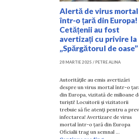
Alertă de virus mortal
într-o țară din Europa!
Cetățenii au fost
avertizați cu privire la
„Spărgătorul de oase”
28 MARTIE 2025
PETRE ALINA
Autoritățile au emis avertizări
despre un virus mortal într-o țar
din Europa, vizitată de milioane d
turiști! Locuitorii și vizitatorii
trebuie să fie atenți pentru a pre
infectarea! Avertizare de virus
mortal într-o țară din Europa
Oficialii trag un semnal …
Alertă de viru