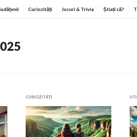
iudățenii
Curiozități
Jocuri & Trivia
Știați că?
T
2025
CURIOZITĂȚI
UTI