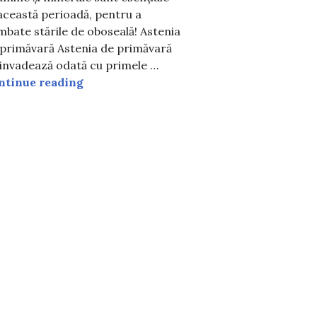
această perioadă, pentru a
bate stările de oboseală! Astenia
ora de vară în 2025. Cum ne afectează organismul?
 primăvară Astenia de primăvară
invadează odată cu primele …
Nu te lăsa doborât de astenia de primăvar
ntinue reading
folosite fondurile nerambursabile