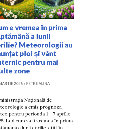
um e vremea în prima
ptămână a lunii
rilie? Meteorologii au
unțat ploi și vânt
ternic pentru mai
ulte zone
MARTIE 2025
PETRE ALINA
inistrația Națională de
teorologie a emis prognoza
eo pentru perioada 1 – 7 aprilie
5. Iată cum va fi vremea în prima
specți aceste reguli
tămână a lunii aprilie, atât în