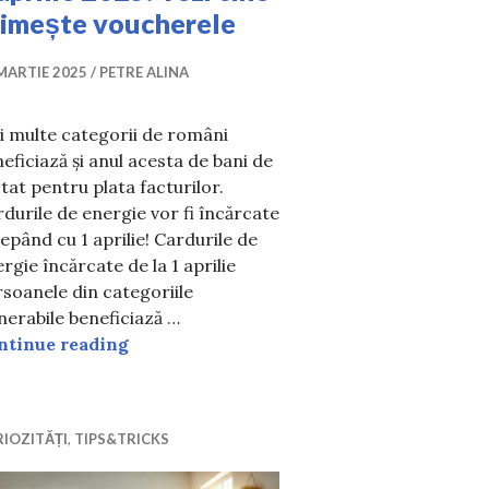
rimește voucherele
MARTIE 2025
PETRE ALINA
i multe categorii de români
eficiază și anul acesta de bani de
stat pentru plata facturilor.
durile de energie vor fi încărcate
epând cu 1 aprilie! Cardurile de
rgie încărcate de la 1 aprilie
soanele din categoriile
 zodii întâmpină probleme în relația de cuplu
nerabile beneficiază …
Cardurile de energie vor fi încărcate înc
ntinue reading
IOZITĂȚI
,
TIPS&TRICKS