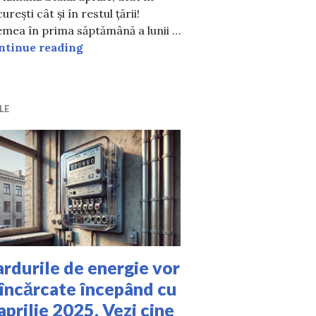
e INTERZISE bărbaților! Au devenit tot mai căutate
urești cât și în restul țării!
mea în prima săptămână a lunii …
Cum e vremea în prima săptămână a lunii 
ntinue reading
LE
rdurile de energie vor
 încărcate începând cu
aprilie 2025. Vezi cine