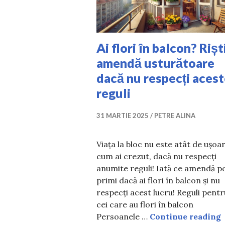
Ai flori în balcon? Rișt
amendă usturătoare
dacă nu respecți aces
reguli
31 MARTIE 2025
PETRE ALINA
Viața la bloc nu este atât de ușoa
cum ai crezut, dacă nu respecți
anumite reguli! Iată ce amendă po
primi dacă ai flori în balcon și nu
respecți acest lucru! Reguli pentr
cei care au flori în balcon
A
Persoanele …
Continue reading