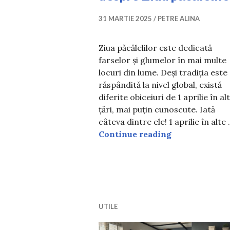
31 MARTIE 2025
PETRE ALINA
Ziua păcălelilor este dedicată
farselor și glumelor în mai multe
locuri din lume. Deși tradiția este
răspândită la nivel global, există
diferite obiceiuri de 1 aprilie în al
țări, mai puțin cunoscute. Iată
câteva dintre ele! 1 aprilie în alte
1 aprilie în al
Continue reading
UTILE