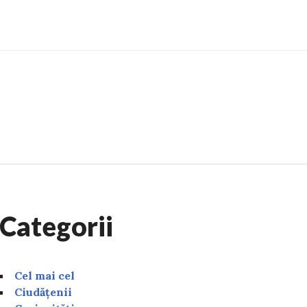
Categorii
Cel mai cel
Ciudățenii