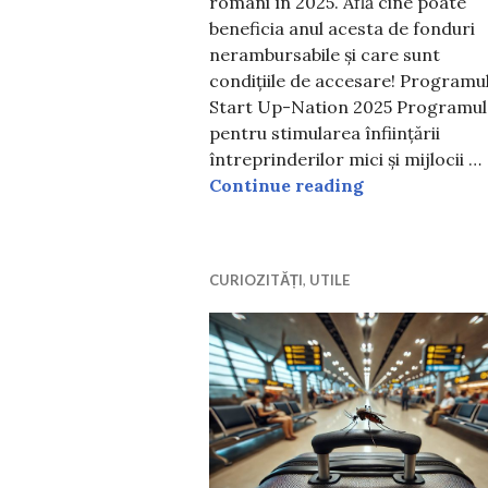
români în 2025. Află cine poate
beneficia anul acesta de fonduri
nerambursabile și care sunt
condițiile de accesare! Programu
Start Up-Nation 2025 Programul
pentru stimularea înființării
întreprinderilor mici și mijlocii …
Cine beneficia
Continue reading
CURIOZITĂȚI
,
UTILE