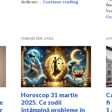
5 locuri din lum
dedicate …
Continue reading
Buc
Vre
Co
CURIOZITĂȚI
,
UTILE
UTI
Horoscop 31 martie
Ca
te
2025. Ce zodii
fi
r
întâmpină probleme în
1 