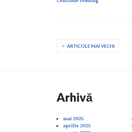
Continue reading
Navigare
ARTICOLE MAI VECHI
în
articole
Arhivă
mai 2025
aprilie 2025