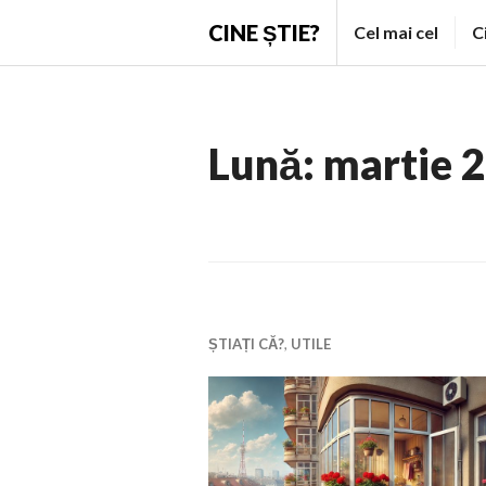
Skip
CINE ȘTIE?
Cel mai cel
C
to
content
Lună:
martie 
ȘTIAȚI CĂ?
,
UTILE