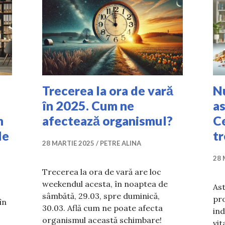
Trecerea la ora de vară
Nu
în 2025. Cum ne
as
m
afectează organismul?
Ce
le
tr
28 MARTIE 2025
PETRE ALINA
28 
Trecerea la ora de vară are loc
weekendul acesta, în noaptea de
Ast
sâmbătă, 29.03, spre duminică,
pr
în
30.03. Află cum ne poate afecta
ind
organismul această schimbare!
vit