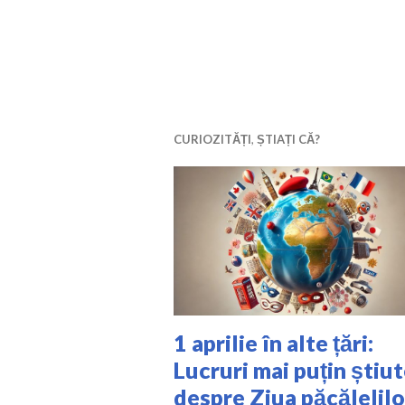
CURIOZITĂȚI
,
ȘTIAȚI CĂ?
1 aprilie în alte țări:
Lucruri mai puțin știu
despre Ziua păcălelilo