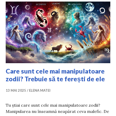
Care sunt cele mai manipulatoare
zodii? Trebuie să te ferești de ele
13 MAI 2025
ELENA MATEI
Tu știai care sunt cele mai manipulatoare zodii?
Manipularea nu înseamnă neapărat ceva malefic. De