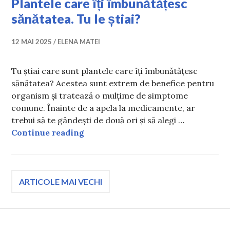
Plantele care îți îmbunătățesc
sănătatea. Tu le știai?
12 MAI 2025
ELENA MATEI
Tu știai care sunt plantele care îți îmbunătățesc
sănătatea? Acestea sunt extrem de benefice pentru
organism și tratează o mulțime de simptome
comune. Înainte de a apela la medicamente, ar
trebui să te gândești de două ori și să alegi …
Plantele care îți îmbunătățesc sănăt
Continue reading
Navigare
ARTICOLE MAI VECHI
în