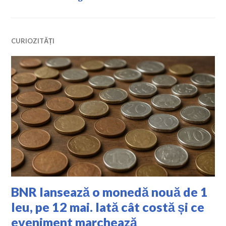
CURIOZITĂȚI
BNR lansează o monedă nouă de 1
leu, pe 12 mai. Iată cât costă și ce
eveniment marchează