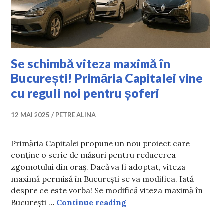
Se schimbă viteza maximă în
București! Primăria Capitalei vine
cu reguli noi pentru șoferi
12 MAI 2025
PETRE ALINA
Primăria Capitalei propune un nou proiect care
conține o serie de măsuri pentru reducerea
zgomotului din oraș. Dacă va fi adoptat, viteza
maximă permisă în București se va modifica. Iată
despre ce este vorba! Se modifică viteza maximă în
Se schimbă viteza maxim
București …
Continue reading