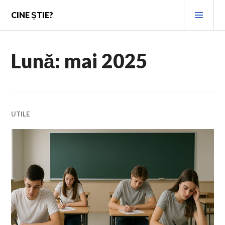
Skip
PRI
CINE ȘTIE?
to
MEN
content
Lună:
mai 2025
UTILE