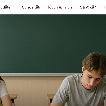
iudățenii
Curiozități
Jocuri & Trivia
Știați că?
T