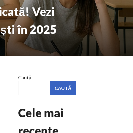
icată! Vezi
ști în 2025
Caută
CAUTĂ
Cele mai
recente