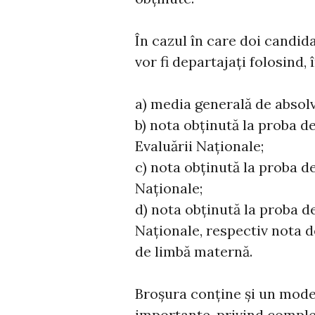
În cazul în care doi candid
vor fi departajați folosind, 
a) media generală de absolvi
b) nota obţinută la proba d
Evaluării Naţionale;
c) nota obţinută la proba d
Naţionale;
d) nota obţinută la proba d
Naţionale, respectiv nota d
de limbă maternă.
Broșura conține și un model 
importante, privind comple