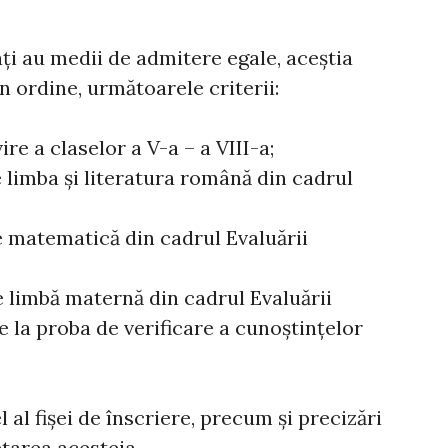
ați au medii de admitere egale, aceștia
în ordine, următoarele criterii:
re a claselor a V-a – a VIII-a;
e limba şi literatura română din cadrul
e matematică din cadrul Evaluării
e limbă maternă din cadrul Evaluării
e la proba de verificare a cunoștințelor
al fișei de înscriere, precum și precizări
tarea acesteia.