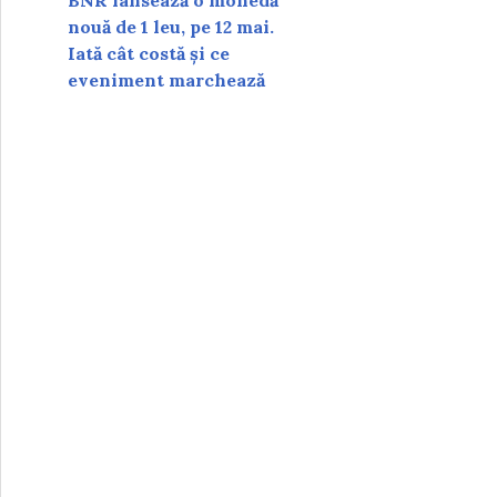
BNR lansează o monedă
nouă de 1 leu, pe 12 mai.
Iată cât costă și ce
eveniment marchează