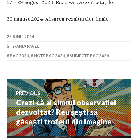
27 – 29 august 2024: Rezolvarea contestațiilor
30 august 2024: Afișarea rezultatelor finale.
25 IUNIE 2024
ȘTEFANIA PAVEL
BAC 2024
,
NOTE BAC 2024
,
SUBIECTE BAC 2024
Navigare
PREVIOUS
Crezi că ai simțul observației
Previous
în
post:
dezvoltat? Reușești să
găsești trofeul din imagine
articole