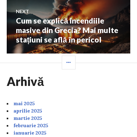
NEXT
Cum se explică incendiile
Next
post:
masive din Grecia? Mai multe
stațiuni se află în pericol
SIDEBAR
Arhivă
mai 2025
aprilie 2025
martie 2025
februarie 2025
ianuarie 2025