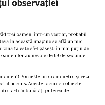
țul observației
văd trei oameni într-un vestiar, probabil
deva în această imagine se află un mic
rcina ta este să-l găsești în mai puțin de
 oamenilor au nevoie de 69 de secunde
 moment! Pornește un cronometru și vezi
ectul ascuns. Aceste jocuri cu obiecte
tru a-ți îmbunătăți puterea de