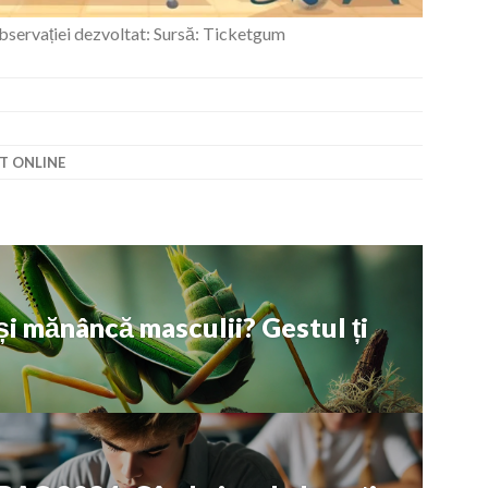
observației dezvoltat: Sursă: Ticketgum
T ONLINE
și mănâncă masculii? Gestul ți