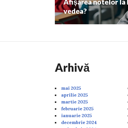
Afișarea notelor la
Next
post:
vedea?
Arhivă
mai 2025
aprilie 2025
martie 2025
februarie 2025
ianuarie 2025
decembrie 2024