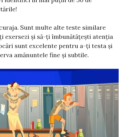
tările!
curaja. Sunt multe alte teste similare
ți exersezi și să-ți îmbunătățești atenția
vocări sunt excelente pentru a-ți testa și
erva amănuntele fine și subtile.