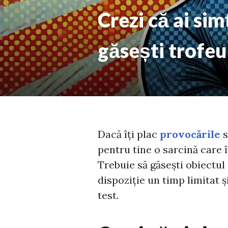
Crezi că ai si
găsești trofeu
Dacă îți plac
provocările
s
pentru tine o sarcină care îț
Trebuie să găsești obiectul 
dispoziție un timp limitat ș
test.