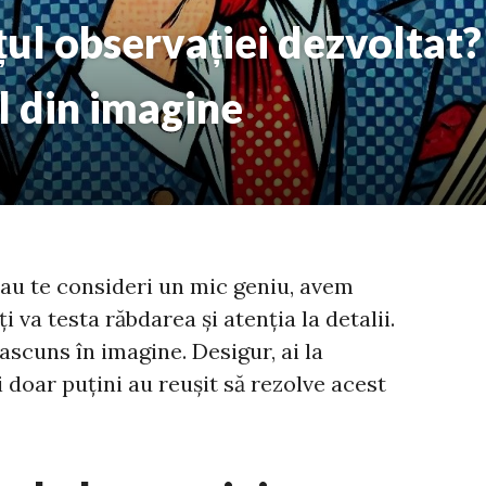
mțul observației dezvoltat
l din imagine
au te consideri un mic geniu, avem
i va testa răbdarea și atenția la detalii.
ascuns în imagine. Desigur, ai la
i doar puțini au reușit să rezolve acest