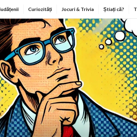
iudățenii
Curiozități
Jocuri & Trivia
Știați că?
T