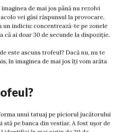
vi imaginea de mai jos până nu rezolvi
 acolo vei găsi răspunsul la provocare.
rim un indiciu: concentrează-te pe zonele
ta că ai doar 30 de secunde la dispoziție.
nde este ascuns trofeul? Dacă nu, nu te
s, în imaginea de mai jos îți vom arăta
rofeul?
orma unui tatuaj pe piciorul jucătorului
 stă pe banca din vestiar. A fost ușor de
l identifici în mai puțin de 30 de