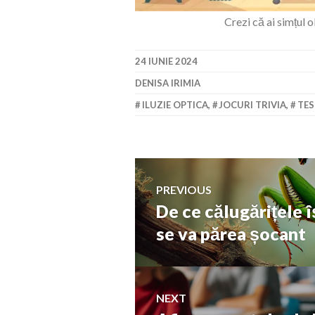
Crezi că ai simțul 
24 IUNIE 2024
DENISA IRIMIA
ILUZIE OPTICA
,
JOCURI TRIVIA
,
TES
Navigare
PREVIOUS
De ce călugărițele î
Previous
în
post:
se va părea șocant
articole
NEXT