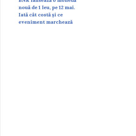
BNR lansează o monedă
nouă de 1 leu, pe 12 mai.
Iată cât costă și ce
eveniment marchează