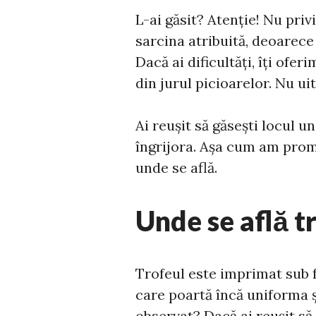
L-ai găsit? Atenție! Nu pri
sarcina atribuită, deoarece
Dacă ai dificultăți, îți ofe
din jurul picioarelor. Nu ui
Ai reușit să găsești locul u
îngrijora. Așa cum am promi
unde se află.
Unde se află t
Trofeul este imprimat sub f
care poartă încă uniforma și
observat? Dacă ai reușit să-