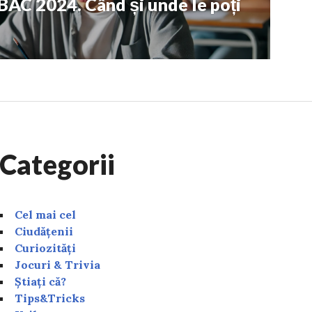
 BAC 2024. Când și unde le poți
Categorii
Cel mai cel
Ciudățenii
Curiozități
Jocuri & Trivia
Știați că?
Tips&Tricks