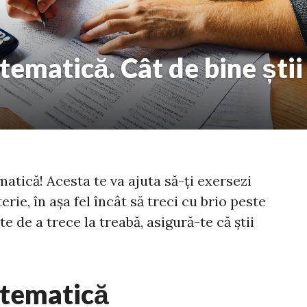
tematică. Cât de bine ști
atică! Acesta te va ajuta să-ți exersezi
rie, în așa fel încât să treci cu brio peste
e de a trece la treabă, asigură-te că știi
atematică