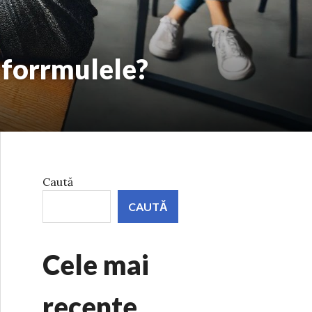
i forrmulele?
Caută
CAUTĂ
Cele mai
recente