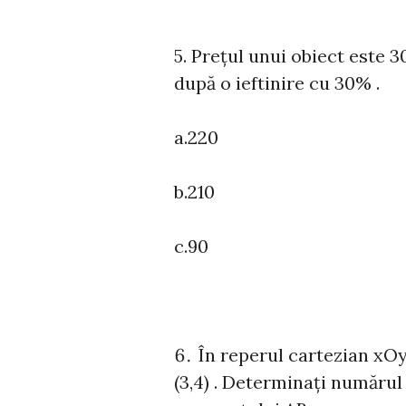
5. Prețul unui obiect este 3
după o ieftinire cu 30% .
a.220
b.210
c.90
În reperul cartezian xOy 
(3,4) . Determinați numărul