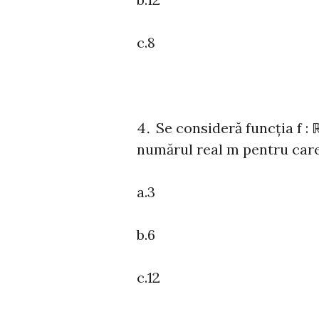
c.8
Se consideră funcția f : ℝ
numărul real m pentru care 
a.3
b.6
c.12