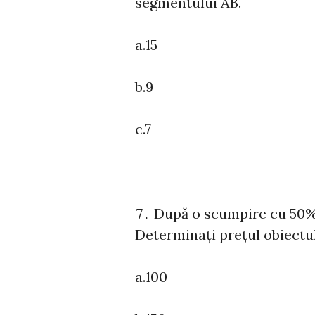
segmentului AB.
a.15
b.9
c.7
După o scumpire cu 50% ,
Determinați prețul obiectu
a.100