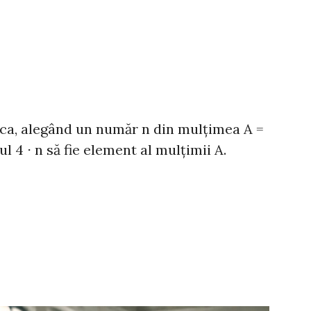
 ca, alegând un număr n din mulțimea A =
mărul 4 ⋅ n să fie element al mulțimii A.