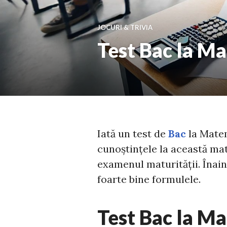
JOCURI & TRIVIA
Test Bac la Ma
Iată un test de
Bac
la Matem
cunoștințele la această mate
examenul maturității. Înaint
foarte bine formulele.
Test Bac la M