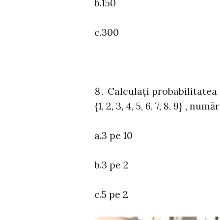
b.150
c.300
Calculați probabilitatea
{1, 2, 3, 4, 5, 6, 7, 8, 9} , nu
a.3 pe 10
b.3 pe 2
c.5 pe 2