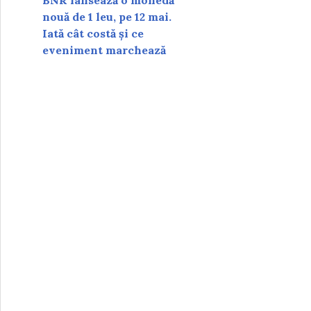
BNR lansează o monedă
nouă de 1 leu, pe 12 mai.
Iată cât costă și ce
eveniment marchează