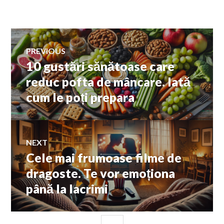
Navigare
PREVIOUS
10 gustări sănătoase care
Previous
în
post:
reduc pofta de mâncare. Iată
cum le poți prepara
articole
NEXT
Cele mai frumoase filme de
Next
post:
dragoste. Te vor emoționa
până la lacrimi
SIDEBAR