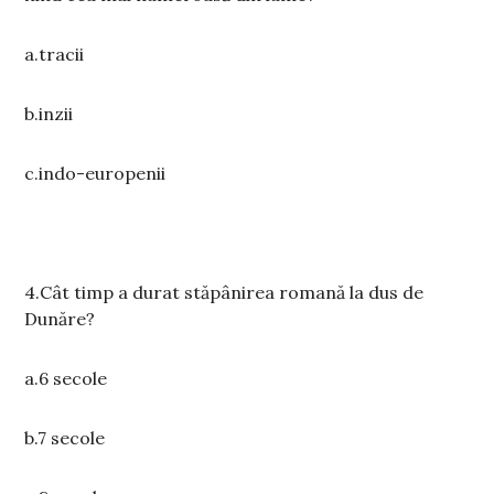
a.tracii
b.inzii
c.indo-europenii
4.Cât timp a durat stăpânirea romană la dus de
Dunăre?
a.6 secole
b.7 secole