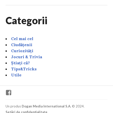
Categorii
Cel mai cel
Ciudățenii
Curiozități
Jocuri & Trivia
Știați că?
Tips&Tricks
Utile
Facebook
Un produs
Dogan Media International S.A.
© 2024.
Setări de confidențialitate