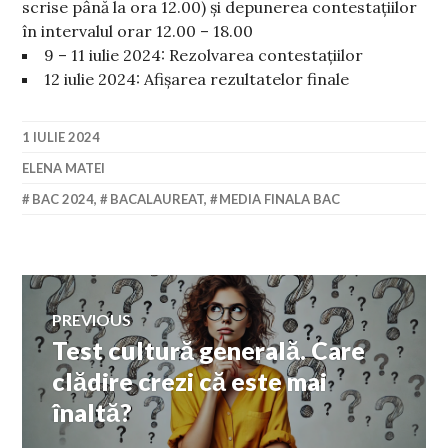
scrise până la ora 12.00) și depunerea contestațiilor
în intervalul orar 12.00 – 18.00
9 – 11 iulie 2024: Rezolvarea contestațiilor
12 iulie 2024: Afișarea rezultatelor finale
1 IULIE 2024
ELENA MATEI
BAC 2024
,
BACALAUREAT
,
MEDIA FINALA BAC
Navigare
PREVIOUS
Test cultură generală. Care
Previous
în
post:
clădire crezi că este mai
înaltă?
articole