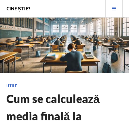
Skip
PRI
CINE ȘTIE?
to
MEN
content
UTILE
Cum se calculează
media finală la