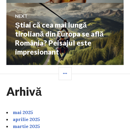
NEXT
Știai că cea mai lungă
Next
post:
tiroliană din Europa se află
România? Peisajul este
impresionant
SIDEBAR
Arhivă
mai 2025
aprilie 2025
martie 2025