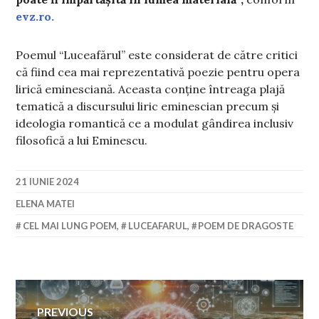
evz.ro.
Poemul “Luceafărul” este considerat de către critici
că fiind cea mai reprezentativă poezie pentru opera
lirică eminesciană. Aceasta conține întreaga plajă
tematică a discursului liric eminescian precum și
ideologia romantică ce a modulat gândirea inclusiv
filosofică a lui Eminescu.
21 IUNIE 2024
ELENA MATEI
CEL MAI LUNG POEM
,
LUCEAFARUL
,
POEM DE DRAGOSTE
Navigare
PREVIOUS