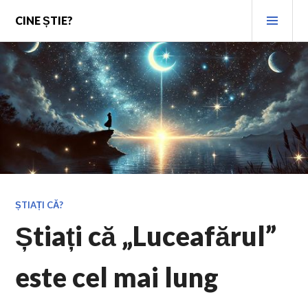
Skip
PRI
CINE ȘTIE?
to
MEN
content
ȘTIAȚI CĂ?
Știați că „Luceafărul”
este cel mai lung