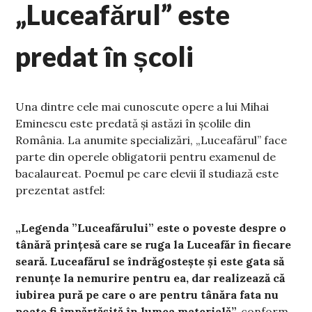
„Luceafărul” este
predat în școli
Una dintre cele mai cunoscute opere a lui Mihai
Eminescu este predată și astăzi în școlile din
România. La anumite specializări, „Luceafărul” face
parte din operele obligatorii pentru examenul de
bacalaureat. Poemul pe care elevii îl studiază este
prezentat astfel:
„Legenda ”Luceafărului” este o poveste despre o
tânără prințesă care se ruga la Luceafăr în fiecare
seară. Luceafărul se îndrăgostește și este gata să
renunțe la nemurire pentru ea, dar realizează că
iubirea pură pe care o are pentru tânăra fata nu
poate fi împărtășită în lumea materială”,
conform