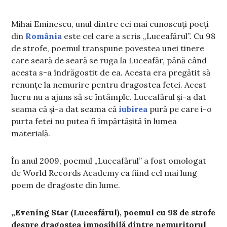
Mihai Eminescu, unul dintre cei mai cunoscuți poeți
din
România
este cel care a scris „Luceafărul”. Cu 98
de strofe, poemul transpune povestea unei tinere
care seară de seară se ruga la Luceafăr, până când
acesta s-a îndrăgostit de ea. Acesta era pregătit să
renunțe la nemurire pentru dragostea fetei. Acest
lucru nu a ajuns să se întâmple. Luceafărul și-a dat
seama că și-a dat seama că
iubirea
pură pe care i-o
purta fetei nu putea fi împărtășită în lumea
materială.
În anul 2009, poemul „Luceafărul” a fost omologat
de World Records Academy ca fiind cel mai lung
poem de dragoste din lume.
„Evening Star (Luceafărul), poemul cu 98 de strofe
despre dragostea imposibilă dintre nemuritorul