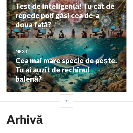
Test de inteligență! Tu cât de
Previous
în
post:
repede poți găsi cea de-a
doua față?
articole
NEXT
Cea mai mare specie de pește.
Next
post:
Tu ai auzit de rechinul
balenă?
SIDEBAR
Arhivă