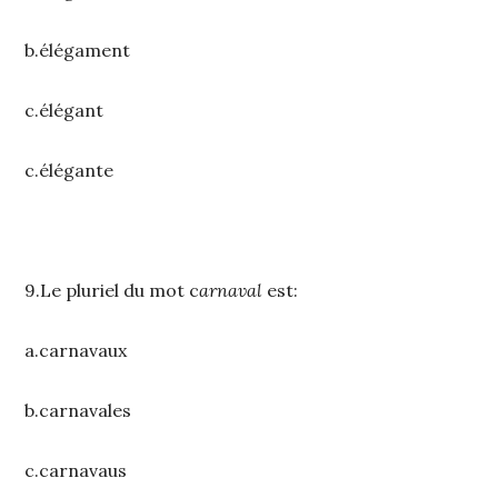
b.élégament
c.élégant
c.élégante
9.Le pluriel du mot c
arnaval
est:
a.carnavaux
b.carnavales
c.carnavaus