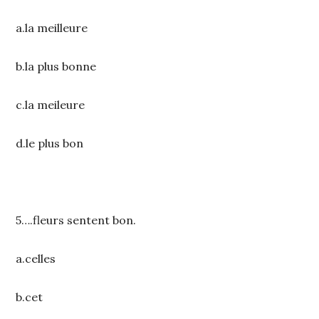
a.la meilleure
b.la plus bonne
c.la meileure
d.le plus bon
5….fleurs sentent bon.
a.celles
b.cet