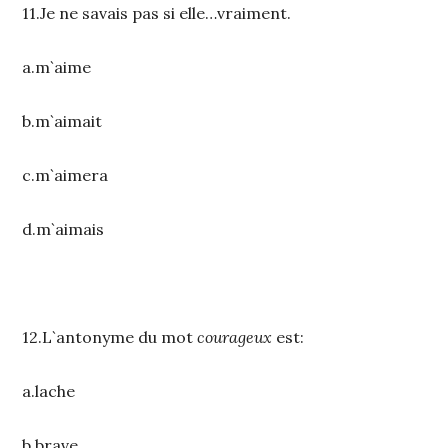
11.Je ne savais pas si elle…vraiment.
a.m`aime
b.m`aimait
c.m`aimera
d.m`aimais
12.L`antonyme du mot
courageux
est:
a.lache
b.brave