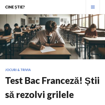
Skip
PRI
CINE ȘTIE?
to
MEN
content
JOCURI & TRIVIA
Test Bac Franceză! Știi
să rezolvi grilele