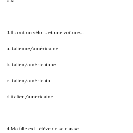
d.la
3.Ils ont un vélo … et une voiture…
a.italienne/américaine
b.italien/américainne
c.italien/américain
d.italien/américaine
4.Ma fille est…élève de sa classe.