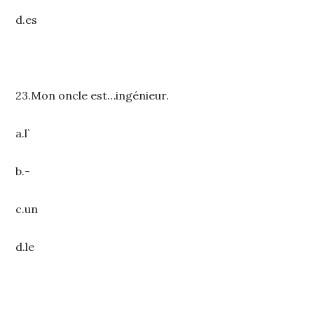
d.es
23.Mon oncle est…ingénieur.
a.l`
b.-
c.un
d.le