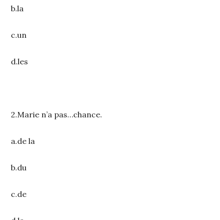
b.la
c.un
d.les
2.Marie n’a pas…chance.
a.de la
b.du
c.de