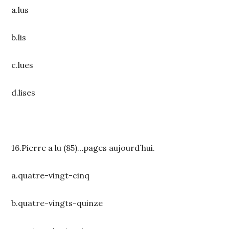
a.lus
b.lis
c.lues
d.lises
16.Pierre a lu (85)…pages aujourd`hui.
a.quatre-vingt-cinq
b.quatre-vingts-quinze