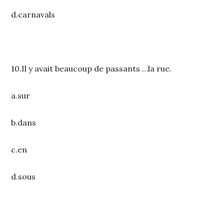
d.carnavals
10.Il y avait beaucoup de passants …la rue.
a.sur
b.dans
c.en
d.sous