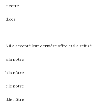
c.cette
d.ces
6.Il a accepté leur dernière offre et il a refusé…
a.la notre
b.la nôtre
c.le notre
d.le nôtre