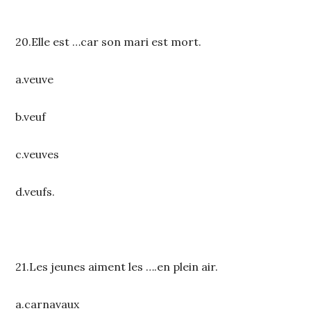
20.Elle est …car son mari est mort.
a.veuve
b.veuf
c.veuves
d.veufs.
21.Les jeunes aiment les ….en plein air.
a.carnavaux