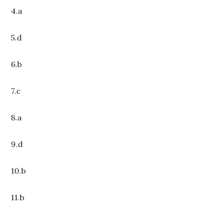
4.a
5.d
6.b
7.c
8.a
9.d
10.b
11.b