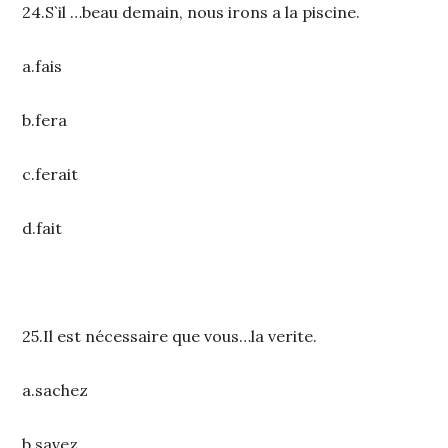
24.S`il …beau demain, nous irons a la piscine.
a.fais
b.fera
c.ferait
d.fait
25.Il est nécessaire que vous…la verite.
a.sachez
b.savez