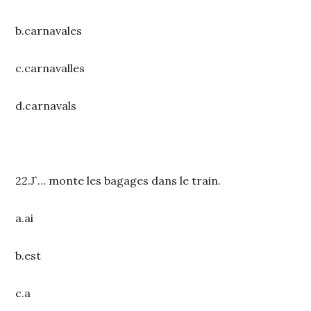
b.carnavales
c.carnavalles
d.carnavals
22.J`… monte les bagages dans le train.
a.ai
b.est
c.a