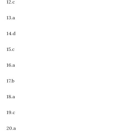
12.c
13.a
14.d
15.c
16.a
17.b
18.a
19.c
20.a