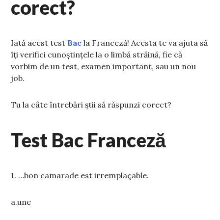
corect?
Iată acest test
Bac
la Franceză! Acesta te va ajuta să
îți verifici cunoștințele la o limbă străină, fie că
vorbim de un test, examen important, sau un nou
job.
Tu la câte întrebări știi să răspunzi corect?
Test Bac Franceză
1. …bon camarade est irremplaçable.
a.une