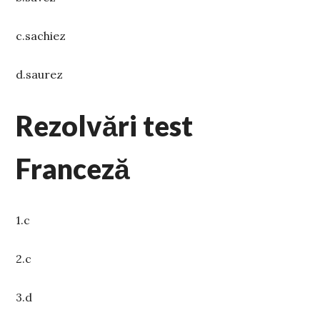
c.sachiez
d.saurez
Rezolvări test
Franceză
1.c
2.c
3.d