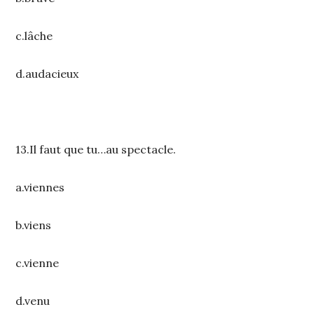
c.lâche
d.audacieux
13.Il faut que tu…au spectacle.
a.viennes
b.viens
c.vienne
d.venu