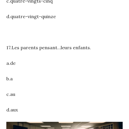
c.quatre-vingts-cinq
d.quatre-vingt-quinze
17.Les parents pensant…leurs enfants.
a.de
b.a
c.au
d.aux