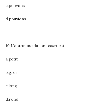
c.pouvons
d.pouvions
19.L`antonime du mot
court
est:
a.petit
b.gros
c.long
d.rond