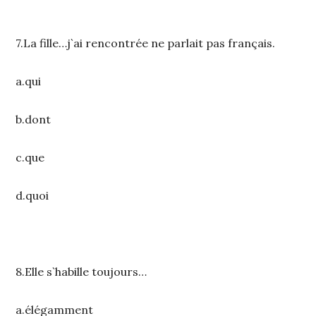
7.La fille…j`ai rencontrée ne parlait pas français.
a.qui
b.dont
c.que
d.quoi
8.Elle s`habille toujours…
a.élégamment