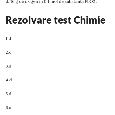
d.
16 g de oxigen în 0,1 mol de substan
ță
PbO2 .
Rezolvare test Chimie
1.d
2.c
3.a
4.d
5.d
6.a