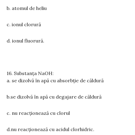
b. atomul de heliu
c.
ionul clorur
ă
d.
ionul fluorur
ă
.
16.
Substan
ț
a NaOH:
a.
se dizolv
ă
în ap
ă
cu absorb
ț
ie de c
ă
ldur
ă
b.se dizolvă în apă cu degajare de căldură
c.
nu
reac
ț
ioneaz
ă
cu clorul
d.
nu
reac
ț
ioneaz
ă
cu acidul clorhidric.