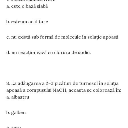
a.
este o bază slabă
b. este un acid tare
c.
nu
există sub
formă de molecule în soluție apoasă
d
.
nu
reacționează cu clorura de sodiu
.
8.
La adăugarea a 2
–
3 picături de turnesol în soluția
apoasă a compusului NaOH, aceasta se colorează în:
a.
albastru
b. galben
c.
roșu