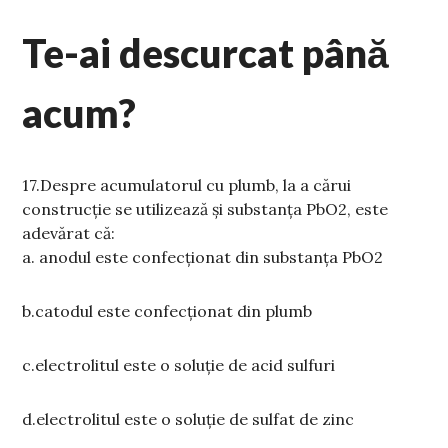
Te-ai descurcat până
acum?
17.
Despre acumulatorul cu plumb, la a c
ă
rui
construc
ț
ie se utilizeaz
ă
ș
i substan
ț
a PbO2, este
adev
ă
rat c
ă
:
a.
anodul este confec
ț
ionat din substan
ț
a PbO2
b.catodul este confecționat din plumb
c.
electrolitul este o solu
ț
ie de acid sulfuri
d.
electrolitul este o solu
ț
ie de sulfat de zinc