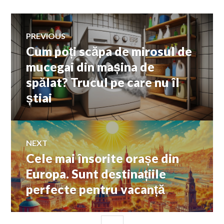
Navigare
PREVIOUS
Cum poți scăpa de mirosul de
Previous
în
post:
mucegai din mașina de
spălat? Trucul pe care nu îl
articole
știai
NEXT
Cele mai însorite orașe din
Next
post:
Europa. Sunt destinațiile
perfecte pentru vacanță
SIDEBAR