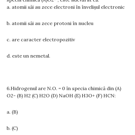
a.
atomii săi au zece electroni în învelișul electronic
b.
atomii săi au zece protoni în nucleu
c.
are caracter elec
tropozitiv
d.
este un nemetal.
6.
Hidrogenul are N.O. = 0 în specia chimică din
(A)
O2-
(B) H2
(C) H2O
(D) NaOH
(E) H3O+
(F) HCN:
a.
(B)
b.
(C)