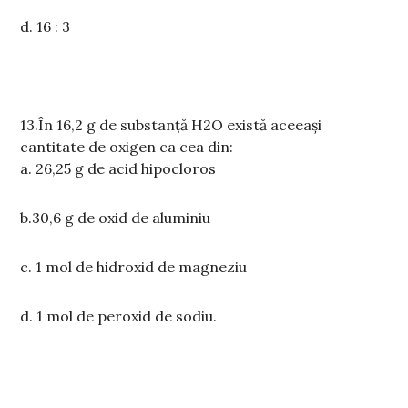
d.
16 : 3
13.Î
n 16,2 g de substanță H2O există aceeași
cantitate de oxigen
ca
cea din:
a.
26,25 g de acid hipocloros
b.
30,6 g de oxid de aluminiu
c.
1 mol
de hidroxid de magneziu
d.
1 mol
de peroxid de sodiu.