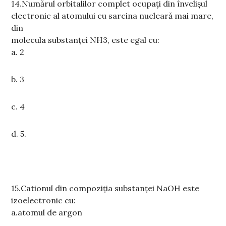
14.
Num
ă
rul orbitalilor complet ocupa
ț
i din înveli
ş
ul
electronic al atomului cu sarcina nuclear
ă
mai mare,
din
molecula substan
ț
ei NH3, este egal cu:
a.
2
b. 3
c.
4
d.
5.
15.
Cationul din compozi
ț
ia substan
ț
ei NaOH este
izoelectronic cu:
a.
atomul de argon