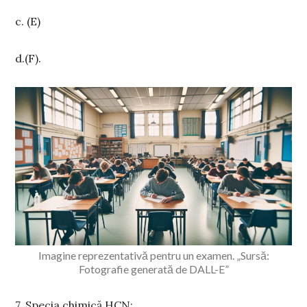
c. (E)
d.
(F).
Imagine reprezentativă pentru un examen. „Sursă:
Fotografie generată de DALL-E”
7.
Specia chimică HCN: