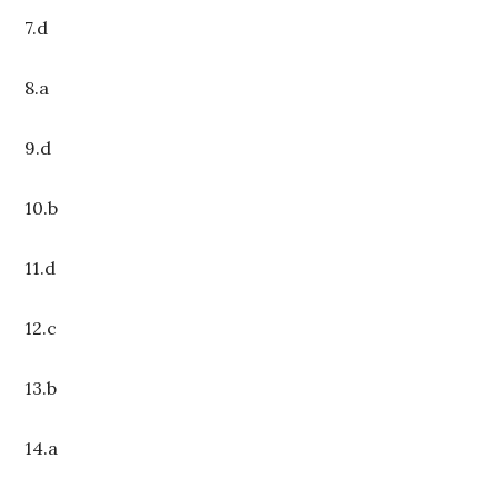
7.d
8.a
9.d
10.b
11.d
12.c
13.b
14.a