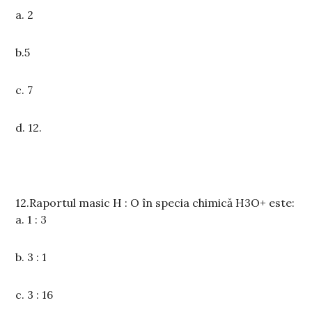
a.
2
b.5
c.
7
d.
12
.
12.
Raportul masic H : O în specia chimică H3O+ este:
a.
1 : 3
b. 3 : 1
c.
3 : 16