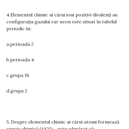
4.Elementul chimic ai cărui ioni pozitivi divalenți au
configurația gazului rar neon este situat în tabelul
periodic în:
a.perioada 2
b.perioada 4
c.grupa 18
d.grupa 2
5.
Despre elementul chimic ai cărui atomi formează
specia chimică (A)
O2-
, este adevărat că: