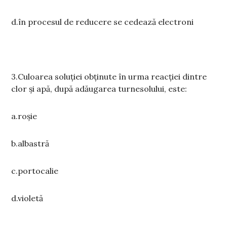
d.în procesul de reducere se cedează electroni
3.Culoarea soluției obținute în urma reacției dintre
clor și apă, după adăugarea turnesolului, este:
a.roșie
b.albastră
c.portocalie
d.violetă