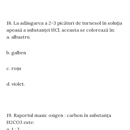
18.
La ad
ă
ugarea a 2-3 pic
ă
turi de turnesol în solu
ț
ia
apoas
ă
a substan
ț
ei HCl, aceasta se coloreaz
ă
în:
a.
albastru
b. galben
c.
ro
ș
u
d.
violet.
19.
Raportul masic oxigen : carbon în substan
ț
a
H2CO3 este:
a.
1 : 3