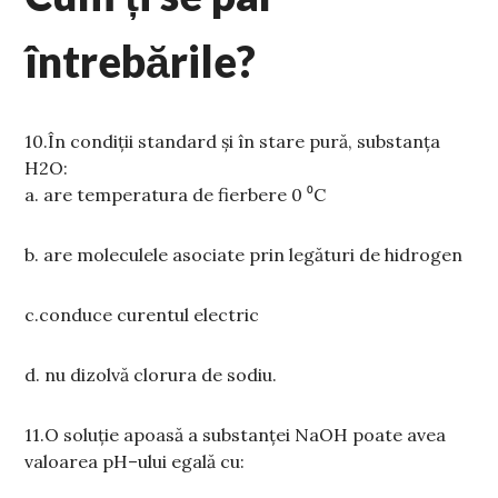
întrebările?
10.În condi
ții standard și în stare pură, substanța
H2O
:
a.
are temperatura de fierbere 0
⁰C
b. are moleculele asociate prin legături de hidrogen
c.
conduce curentul electric
d.
nu
dizolvă clorura de sodiu.
11.
O soluție apoasă a substanței
NaOH
poate avea
valoarea
p
H
–
ului egală cu
: