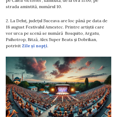
pe Calea Victoriei”, sâmbătă, de la ora 11:00, pe
strada amintită, numărul 10.
2. La Deluț, județul Suceava are loc până pe data de
18 august Festivalul Amestec. Printre artiștii care
vor urca pe scenă se numără Bosquito, Argatu,
Psihotrop, Bitză, Alex Super Beats și Dobrikan,
potrivit
Zile și nopți
.