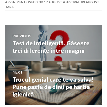
EVENIMENTE WEEKEND 17 AUGUST
,
FESTIVALURI AUGUST
TARA
Navigare
PREVIOUS
Test de inteligență. Găsește
Previous
în
post:
trei diferențe între imagini
articole
NEXT
Trucul genial care te va salva!
Next
post:
Pune pastă de dinți pe hârtia
igienică