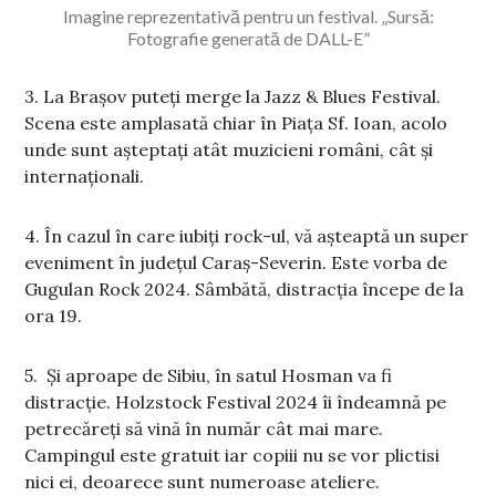
Imagine reprezentativă pentru un festival. „Sursă:
Fotografie generată de DALL-E”
3. La Brașov puteți merge la Jazz & Blues Festival.
Scena este amplasată chiar în Piaţa Sf. Ioan, acolo
unde sunt așteptați atât muzicieni români, cât și
internaționali.
4. În cazul în care iubiți rock-ul, vă așteaptă un super
eveniment în județul Caraș-Severin. Este vorba de
Gugulan Rock 2024. Sâmbătă, distracția începe de la
ora 19.
5. Și aproape de Sibiu, în satul Hosman va fi
distracție. Holzstock Festival 2024 îi îndeamnă pe
petrecăreți să vină în număr cât mai mare.
Campingul este gratuit iar copiii nu se vor plictisi
nici ei, deoarece sunt numeroase ateliere.