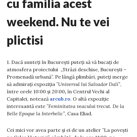
cu familia acest
weekend. Nu te vei
plictisi
1. Dacă sunteți în București puteți să vă bucați de
atmosfera proiectului „Străzi deschise, București –
Promenadă urbană”. Pe lângă plimbări, puteți merge
să admirați expoziția ”
Universul lui Salvador Dalí”
,
între orele 10:00 și 20:00
,
în Centrul Vechi al
Capitalei, notează
arcub.ro
. O altă expoziție
interesantă este ”
Feminitatea veacului trecut. De la
Belle Epoque la Interbelic”
, Casa Eliad.
Cei mici vor avea parte și ei de un atelier ”La povești