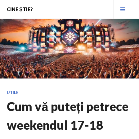
Skip
PRI
CINE ȘTIE?
to
MEN
content
UTILE
Cum vă puteți petrece
weekendul 17-18