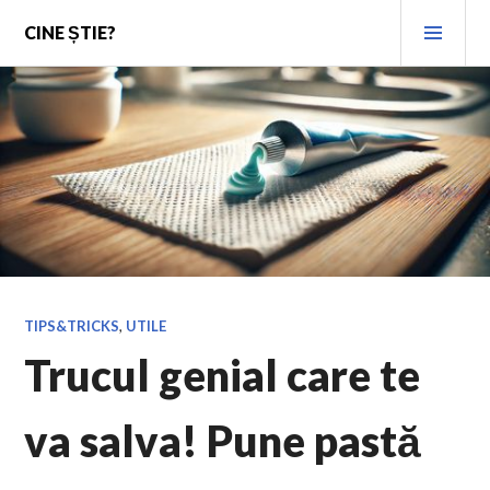
Skip
PRI
CINE ȘTIE?
to
MEN
content
TIPS&TRICKS
,
UTILE
Trucul genial care te
va salva! Pune pastă