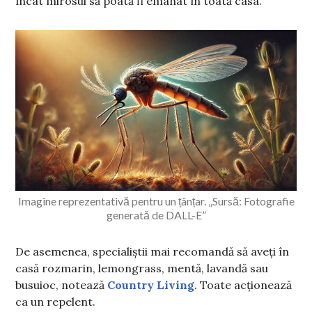
încât mirosul să poată fi emanat în toată casa.
Imagine reprezentativă pentru un țânțar. „Sursă: Fotografie
generată de DALL-E”
De asemenea, specialiștii mai recomandă să aveți în
casă rozmarin, lemongrass, mentă, lavandă sau
busuioc, notează
Country Living
. Toate acționează
ca un repelent.