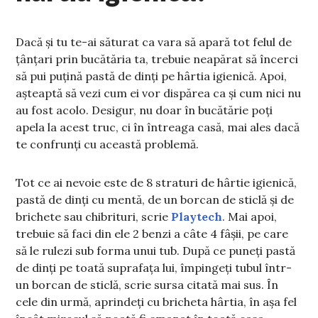
Dacă și tu te-ai săturat ca vara să apară tot felul de
țânțari prin bucătăria ta, trebuie neapărat să încerci
să pui puțină pastă de dinți pe hârtia igienică. Apoi,
așteaptă să vezi cum ei vor dispărea ca și cum nici nu
au fost acolo. Desigur, nu doar în bucătărie poți
apela la acest truc, ci în întreaga casă, mai ales dacă
te confrunți cu această problemă.
Tot ce ai nevoie este de 8 straturi de hârtie igienică,
pastă de dinți cu mentă, de un borcan de sticlă și de
brichete sau chibrituri, scrie
Playtech
. Mai apoi,
trebuie să faci din ele 2 benzi a câte 4 fâșii, pe care
să le rulezi sub forma unui tub. După ce puneți pastă
de dinți pe toată suprafața lui, împingeți tubul într-
un borcan de sticlă, scrie sursa citată mai sus. În
cele din urmă, aprindeți cu bricheta hârtia, în așa fel