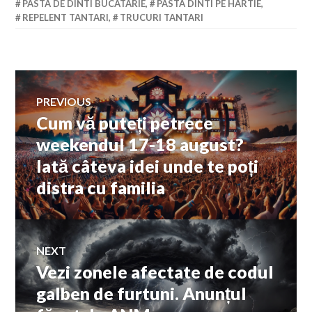
PASTA DE DINTI BUCATARIE
,
PASTA DINTI PE HARTIE
,
REPELENT TANTARI
,
TRUCURI TANTARI
Navigare
PREVIOUS
Cum vă puteți petrece
Previous
în
post:
weekendul 17-18 august?
Iată câteva idei unde te poți
articole
distra cu familia
NEXT
Vezi zonele afectate de codul
Next
post:
galben de furtuni. Anunțul