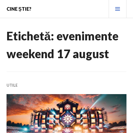
Skip
PRI
CINE ȘTIE?
to
MEN
content
Etichetă:
evenimente
weekend 17 august
UTILE