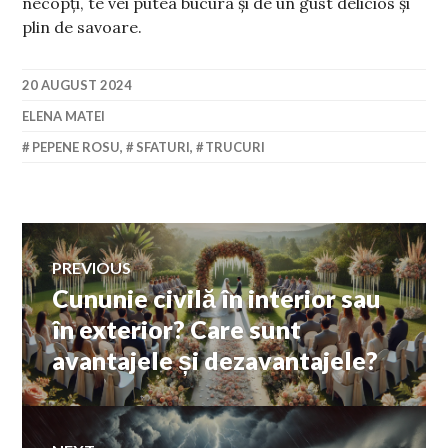
necopți, te vei putea bucura și de un gust delicios și
plin de savoare.
20 AUGUST 2024
ELENA MATEI
PEPENE ROSU
,
SFATURI
,
TRUCURI
Navigare
PREVIOUS
Cununie civilă în interior sau
Previous
în
post:
în exterior? Care sunt
avantajele și dezavantajele?
articole