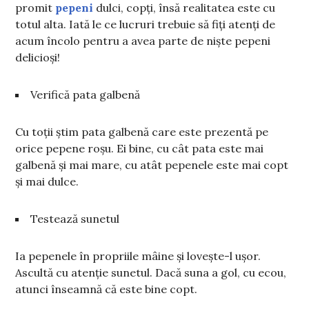
promit
pepeni
dulci, copți, însă realitatea este cu
totul alta. Iată le ce lucruri trebuie să fiți atenți de
acum încolo pentru a avea parte de niște pepeni
delicioși!
Verifică pata galbenă
Cu toții știm pata galbenă care este prezentă pe
orice pepene roșu. Ei bine, cu cât pata este mai
galbenă și mai mare, cu atât pepenele este mai copt
și mai dulce.
Testează sunetul
Ia pepenele în propriile mâine și lovește-l ușor.
Ascultă cu atenție sunetul. Dacă suna a gol, cu ecou,
atunci înseamnă că este bine copt.