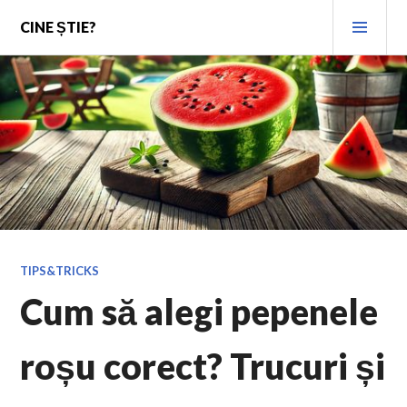
Skip
PRI
CINE ȘTIE?
to
MEN
content
TIPS&TRICKS
Cum să alegi pepenele
roșu corect? Trucuri și