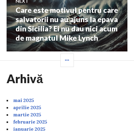
NEXT
Care este motivul pentru care
Next
post:
salvatorii nu au ajuns la epava
din Sicilia? Ei nu dau nici acum
de magnatul Mike Lynch
SIDEBAR
Arhivă
mai 2025
aprilie 2025
martie 2025
februarie 2025
ianuarie 2025