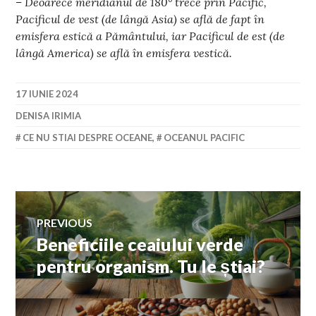
– Deoarece meridianul de 180° trece prin Pacific,
Pacificul de vest (de lângă Asia) se află de fapt în
emisfera estică a Pământului, iar Pacificul de est (de
lângă America) se află în emisfera vestică.
17 IUNIE 2024
DENISA IRIMIA
CE NU STIAI DESPRE OCEANE
,
OCEANUL PACIFIC
Navigare
PREVIOUS
Beneficiile ceaiului verde
Previous
în
post:
pentru organism. Tu le știai?
articole