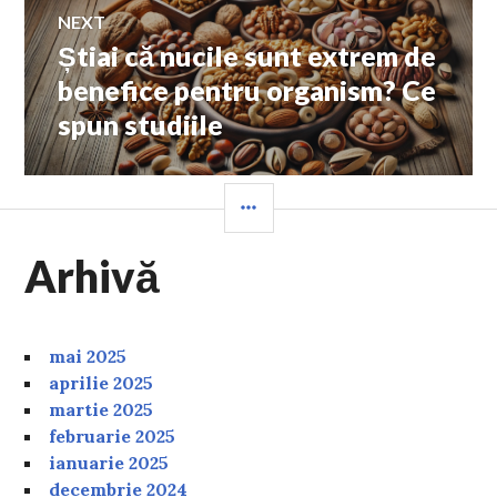
NEXT
Știai că nucile sunt extrem de
Next
post:
benefice pentru organism? Ce
spun studiile
SIDEBAR
Arhivă
mai 2025
aprilie 2025
martie 2025
februarie 2025
ianuarie 2025
decembrie 2024