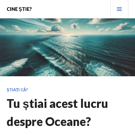
Skip
PRI
CINE ȘTIE?
to
MEN
content
ȘTIAȚI CĂ?
Tu știai acest lucru
despre Oceane?