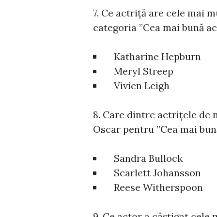
7. Ce actriță are cele mai m
categoria ”Cea mai bună ac
Katharine Hepburn
Meryl Streep
Vivien Leigh
8. Care dintre actrițele de 
Oscar pentru ”Cea mai bună
Sandra Bullock
Scarlett Johansson
Reese Witherspoon
9. Ce actor a câștigat cele 