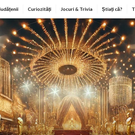
iudățenii
Curiozități
Jocuri & Trivia
Știați că?
T