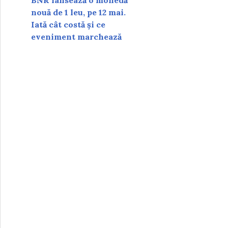
BNR lansează o monedă
nouă de 1 leu, pe 12 mai.
Iată cât costă și ce
eveniment marchează