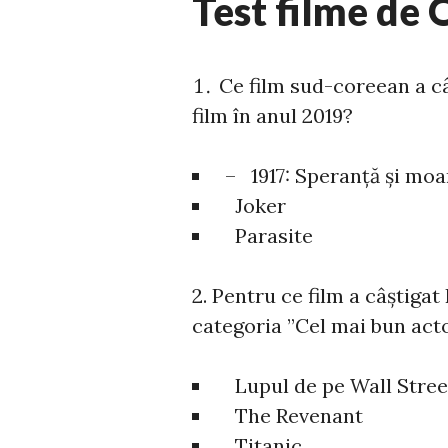
Test filme de 
Ce film sud-coreean a c
film în anul 2019?
– 1917: Speranță și moa
Joker
Parasite
2. Pentru ce film a câștiga
categoria ”Cel mai bun acto
Lupul de pe Wall Stree
The Revenant
Titanic