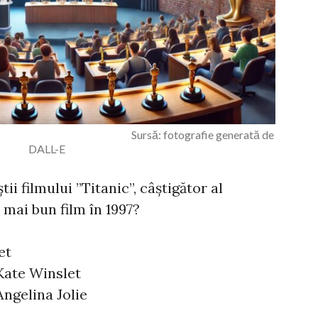
 Sursă: fotografie generată de
DALL-E
ii filmului ”Titanic”, câștigător al
mai bun film în 1997?
et
ate Winslet
ngelina Jolie