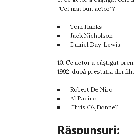
”Cel mai bun actor”?
Tom Hanks
Jack Nicholson
Daniel Day-Lewis
10. Ce actor a câștigat pre
1992, după prestația din fi
Robert De Niro
Al Pacino
Chris O\’Donnell
Răspunsuri: