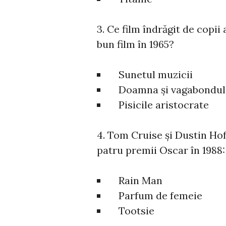
3. Ce film îndrăgit de copi
bun film în 1965?
Sunetul muzicii
Doamna și vagabondul
Pisicile aristocrate
4. Tom Cruise și Dustin Hof
patru premii Oscar în 1988:
Rain Man
Parfum de femeie
Tootsie