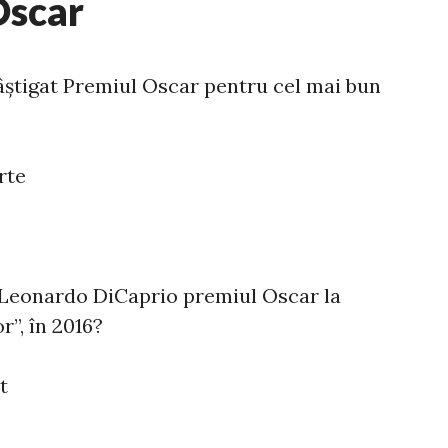
Oscar
âștigat Premiul Oscar pentru cel mai bun
rte
t Leonardo DiCaprio premiul Oscar la
r”, în 2016?
t