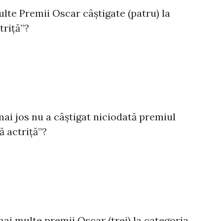
ulte Premii Oscar câștigate (patru) la
triță”?
mai jos nu a câștigat niciodată premiul
 actriță”?
mai multe premii Oscar (trei) la categoria