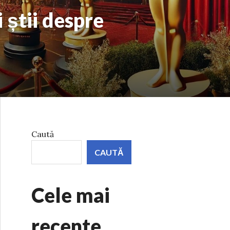
 știi despre
Caută
CAUTĂ
Cele mai
recente