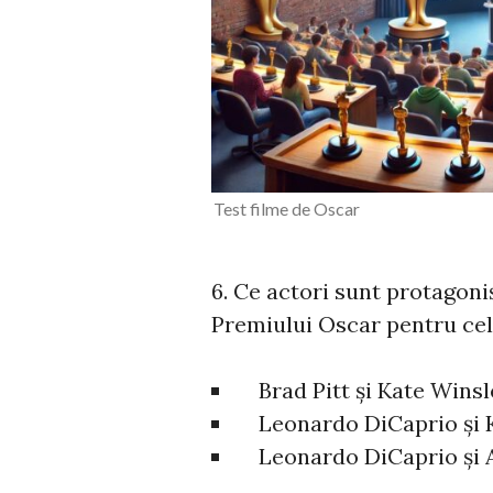
Test filme de Oscar
6. Ce actori sunt protagonișt
Premiului Oscar pentru cel 
Brad Pitt și Kate Winsl
Leonardo DiCaprio și K
Leonardo DiCaprio și A