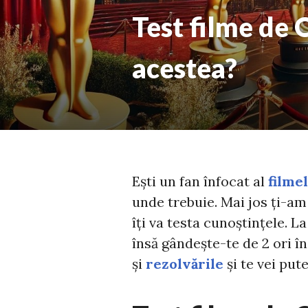
Test filme de 
acestea?
Ești un fan înfocat al
filme
unde trebuie. Mai jos ți-am
îți va testa cunoștințele. L
însă gândește-te de 2 ori în
și
rezolvările
și te vei put