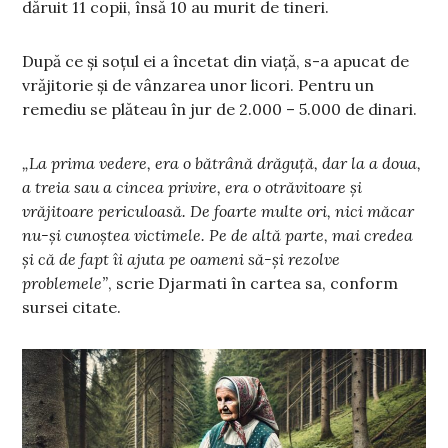
dăruit 11 copii, însă 10 au murit de tineri.
După ce și soțul ei a încetat din viață, s-a apucat de
vrăjitorie și de vânzarea unor licori. Pentru un
remediu se plăteau în jur de 2.000 – 5.000 de dinari.
„La prima vedere, era o bătrână drăguță, dar la a doua,
a treia sau a cincea privire, era o otrăvitoare și
vrăjitoare periculoasă. De foarte multe ori, nici măcar
nu-și cunoștea victimele. Pe de altă parte, mai credea
și că de fapt îi ajuta pe oameni să-și rezolve
problemele”
, scrie Djarmati în cartea sa, conform
sursei citate.