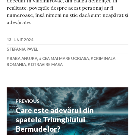
decedat în Vladimirovac, din cauza demenței. În
realitate, poveștile despre acest personaj ar fi
numeroase, însă nimeni nu știe dacă sunt neapărat și
adevărate.
13 IUNIE 2024
ȘTEFANIA PAVEL
BABA ANUJKA
,
CEA MAI MARE UCIGASA
,
CRIMINALA
ROMANIA
,
OTRAVIRE MASA
Navigare
PREVIOUS
Care este adevărul din
Previous
în
post:
spatele Triunghiului
Bermudelor?
articole