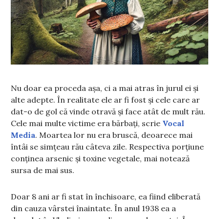
Nu doar ea proceda așa, ci a mai atras în jurul ei și
alte adepte. În realitate ele ar fi fost și cele care ar
dat-o de gol că vinde otravă și face atât de mult rău.
Cele mai multe victime era bărbați, scrie
Vocal
Media
. Moartea lor nu era bruscă, deoarece mai
întâi se simțeau rău câteva zile. Respectiva porțiune
conținea arsenic și toxine vegetale, mai notează
sursa de mai sus.
Doar 8 ani ar fi stat în închisoare, ea fiind eliberată
din cauza vârstei înaintate. În anul 1938 ea a