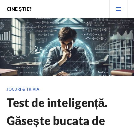
Skip
PRI
CINE ȘTIE?
to
MEN
content
JOCURI & TRIVIA
Test de inteligență.
Găsește bucata de