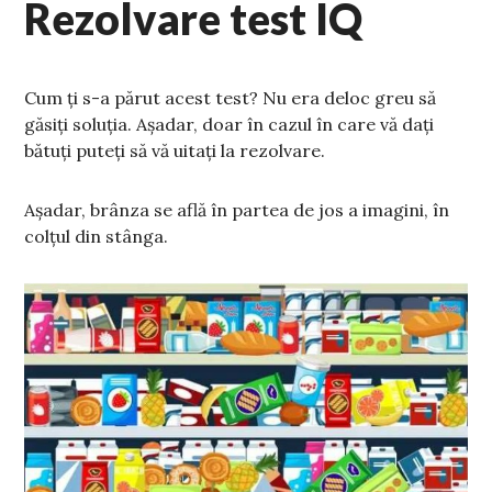
Rezolvare test IQ
Cum ți s-a părut acest test? Nu era deloc greu să
găsiți soluția. Așadar, doar în cazul în care vă dați
bătuți puteți să vă uitați la rezolvare.
Așadar, brânza se află în partea de jos a imagini, în
colțul din stânga.