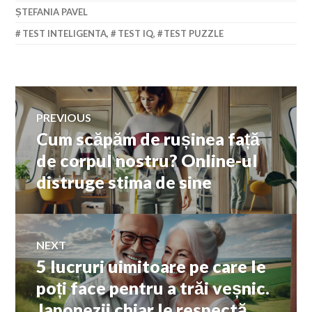
ȘTEFANIA PAVEL
TEST INTELIGENTA
,
TEST IQ
,
TEST PUZZLE
Navigare
PREVIOUS
Cum scăpăm de rușinea față
Previous
în
post:
de corpul nostru? Online-ul
distruge stima de sine
articole
NEXT
5 lucruri uimitoare pe care le
Next
post:
poți face pentru a trăi veșnic.
Japonezii chiar le respectă