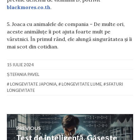
blackmores.co.th
.
5. Joaca cu animalele de compania – De multe ori,
aceste animăluțe îi pot ajuta foarte mult pe
vârstnici. În primul rând, ele alungă singurătatea și îi
mai scot din cotidian.
15 IULIE 2024
ȘTEFANIA PAVEL
LONGEVITATE JAPONIA
,
LONGEVITATE LUME
,
SFATURI
LONGEVITATE
Navigare
PREVIOUS
Test de inteligență. Găsește
Previous