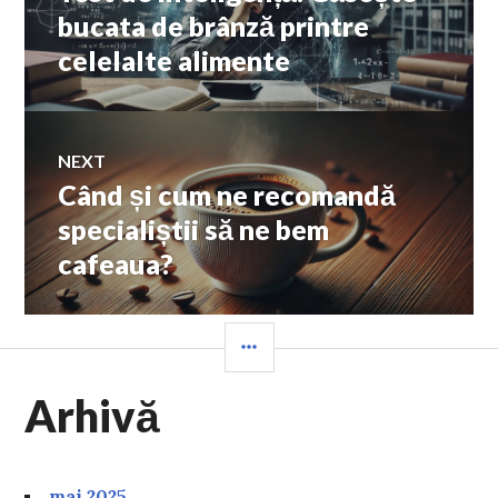
în
post:
bucata de brânză printre
celelalte alimente
articole
NEXT
Când și cum ne recomandă
Next
post:
specialiștii să ne bem
cafeaua?
SIDEBAR
Arhivă
mai 2025