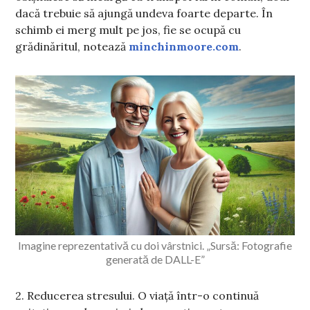
dacă trebuie să ajungă undeva foarte departe. În
schimb ei merg mult pe jos, fie se ocupă cu
grădinăritul, notează
minchinmoore.com
.
Imagine reprezentativă cu doi vârstnici. „Sursă: Fotografie
generată de DALL-E”
2. Reducerea stresului. O viață într-o continuă