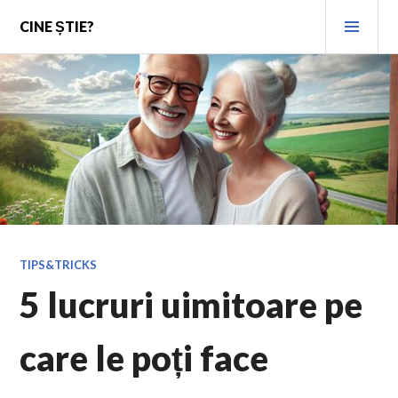
Skip
PRI
CINE ȘTIE?
to
MEN
content
TIPS&TRICKS
5 lucruri uimitoare pe
care le poți face