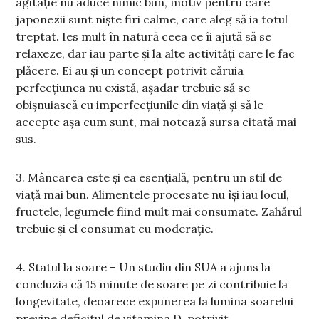
agitație nu aduce nimic bun, motiv pentru care
japonezii sunt niște firi calme, care aleg să ia totul
treptat. Ies mult în natură ceea ce îi ajută să se
relaxeze, dar iau parte și la alte activități care le fac
plăcere. Ei au și un concept potrivit căruia
perfecțiunea nu există, așadar trebuie să se
obișnuiască cu imperfecțiunile din viață și să le
accepte așa cum sunt, mai notează sursa citată mai
sus.
3. Mâncarea este și ea esențială, pentru un stil de
viață mai bun. Alimentele procesate nu își iau locul,
fructele, legumele fiind mult mai consumate. Zahărul
trebuie și el consumat cu moderație.
4. Statul la soare – Un studiu din SUA a ajuns la
concluzia că 15 minute de soare pe zi contribuie la
longevitate, deoarece expunerea la lumina soarelui
previne deficitul de vitamina D, potrivit