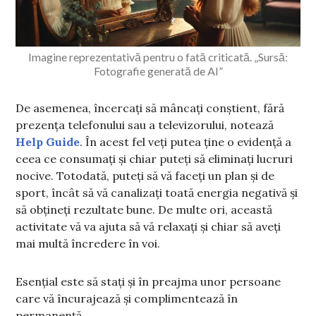
Imagine reprezentativă pentru o fată criticată. „Sursă:
Fotografie generată de AI”
De asemenea, încercați să mâncați conștient, fără
prezența telefonului sau a televizorului, notează
Help Guide
. În acest fel veți putea ține o evidență a
ceea ce consumați și chiar puteți să eliminați lucruri
nocive. Totodată, puteți să vă faceți un plan și de
sport, încât să vă canalizați toată energia negativă și
să obțineți rezultate bune. De multe ori, această
activitate vă va ajuta să vă relaxați și chiar să aveți
mai multă încredere în voi.
Esențial este să stați și în preajma unor persoane
care vă încurajează și complimentează în
permanență.