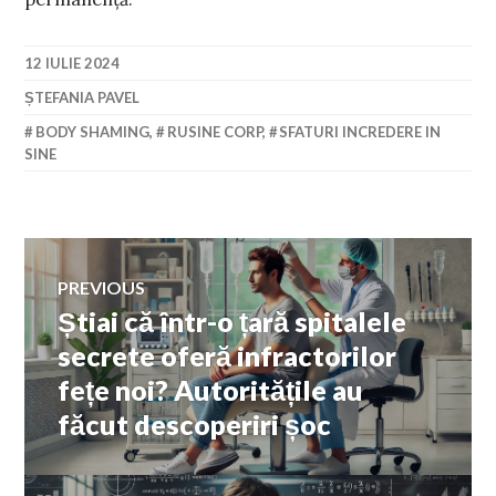
12 IULIE 2024
ȘTEFANIA PAVEL
BODY SHAMING
,
RUSINE CORP
,
SFATURI INCREDERE IN
SINE
Navigare
PREVIOUS
Știai că într-o țară spitalele
Previous
în
post:
secrete oferă infractorilor
fețe noi? Autoritățile au
articole
făcut descoperiri șoc