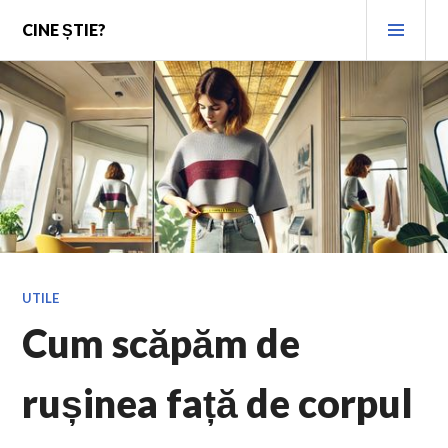
Skip
PRI
CINE ȘTIE?
to
MEN
content
UTILE
Cum scăpăm de
rușinea față de corpul