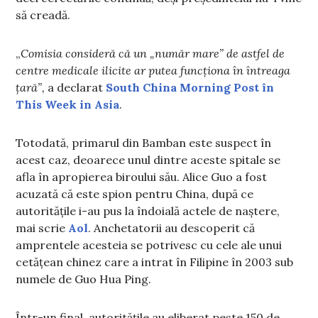
să creadă.
„
Comisia consideră că un „număr mare” de astfel de
centre medicale ilicite ar putea funcționa în întreaga
țară”,
a declarat
South China Morning Post în
This Week in Asia
.
Totodată, primarul din Bamban este suspect în
acest caz, deoarece unul dintre aceste spitale se
afla în apropierea biroului său. Alice Guo a fost
acuzată că este spion pentru China, după ce
autoritățile i-au pus la îndoială actele de naștere,
mai scrie
Aol
. Anchetatorii au descoperit că
amprentele acesteia se potrivesc cu cele ale unui
cetățean chinez care a intrat în Filipine în 2003 sub
numele de Guo Hua Ping.
Într-un final, autoritățile au eliberat peste 150 de