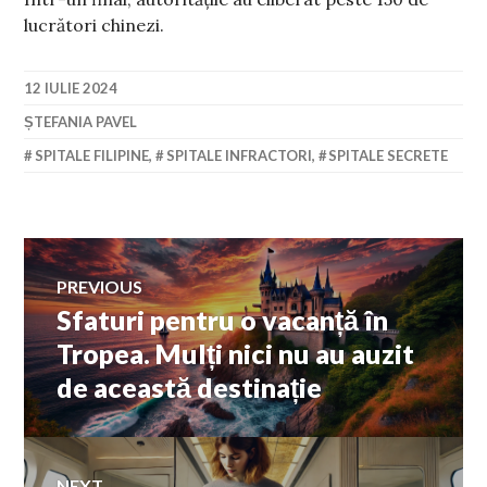
lucrători chinezi.
12 IULIE 2024
ȘTEFANIA PAVEL
SPITALE FILIPINE
,
SPITALE INFRACTORI
,
SPITALE SECRETE
Navigare
PREVIOUS
Sfaturi pentru o vacanță în
Previous
în
post:
Tropea. Mulți nici nu au auzit
de această destinație
articole
NEXT