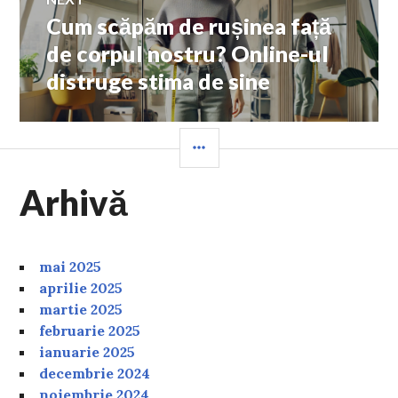
Cum scăpăm de rușinea față
Next
post:
de corpul nostru? Online-ul
distruge stima de sine
SIDEBAR
Arhivă
mai 2025
aprilie 2025
martie 2025
februarie 2025
ianuarie 2025
decembrie 2024
noiembrie 2024