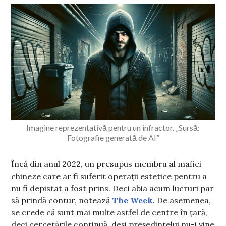
Imagine reprezentativă pentru un infractor. „Sursă:
Fotografie generată de AI”
Încă din anul 2022, un presupus membru al mafiei
chineze care ar fi suferit operații estetice pentru a
nu fi depistat a fost prins. Deci abia acum lucruri par
să prindă contur, notează
The Week
. De asemenea,
se crede că sunt mai multe astfel de centre în țară,
deci cercetările continuă, deși președintelui nu-i vine