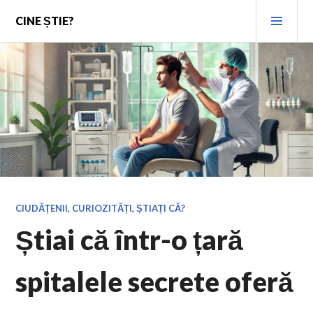
Skip
PRI
CINE ȘTIE?
to
MEN
content
CIUDĂȚENII
,
CURIOZITĂȚI
,
ȘTIAȚI CĂ?
Știai că într-o țară
spitalele secrete oferă