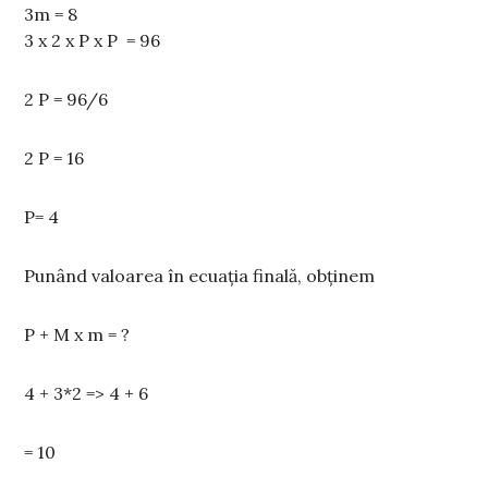
3m = 8
3 x 2 x P x P = 96
2 P = 96/6
2 P = 16
P= 4
Punând valoarea în ecuația finală, obținem
P + M x m = ?
4 + 3*2 => 4 + 6
= 10