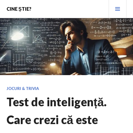
Skip
PRI
CINE ȘTIE?
to
MEN
content
JOCURI & TRIVIA
Test de inteligență.
Care crezi că este