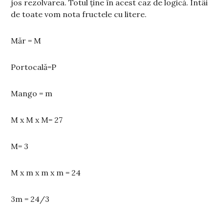
jos rezolvarea. Totul ține în acest caz de logică. Întâi
de toate vom nota fructele cu litere.
Măr = M
Portocală=P
Mango = m
M x M x M= 27
M= 3
M x m x m x m = 24
3m = 24/3