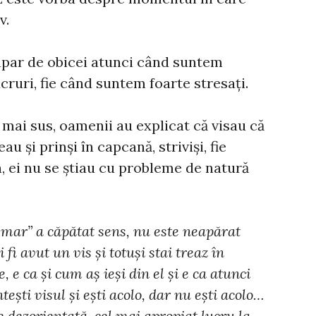
v.
apar de obicei atunci când suntem
cruri, fie când suntem foarte stresați.
t mai sus, oamenii au explicat că visau că
au și prinși în capcană, striviși, fie
, ei nu se știau cu probleme de natură
șmar” a căpătat sens, nu este neapărat
 fi avut un vis și totuși stai treaz în
 e ca și cum aș ieși din el și e ca atunci
tești visul și ești acolo, dar nu ești acolo…
e dezorientată, cel mai apropiat lucru la