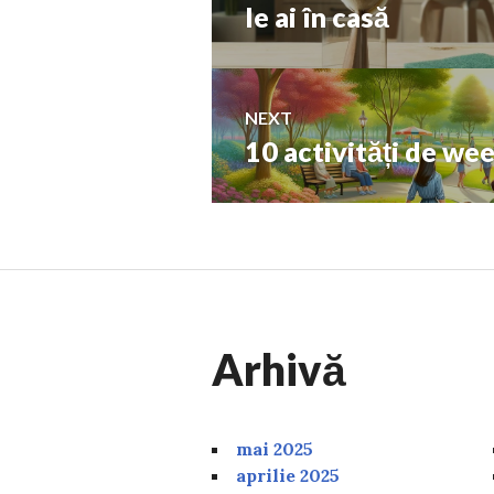
post:
le ai în casă
articole
NEXT
10 activități de we
Next
post:
Arhivă
mai 2025
aprilie 2025