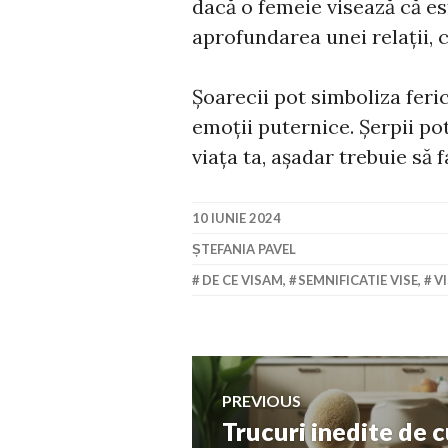
dacă o femeie visează că es
aprofundarea unei relații,
Șoarecii pot simboliza feric
emoții puternice. Șerpii po
viața ta, așadar trebuie să f
10 IUNIE 2024
ȘTEFANIA PAVEL
DE CE VISAM
,
SEMNIFICATIE VISE
,
V
Navigare
PREVIOUS
Trucuri inedite de 
Previous
în