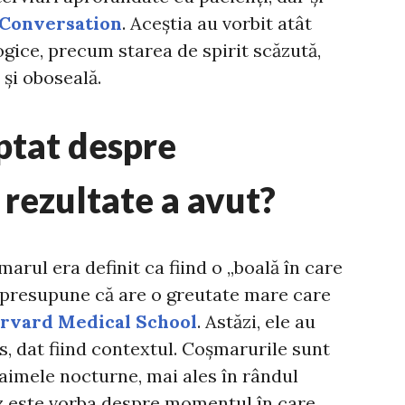
Conversation
. Aceștia au vorbit atât
ice, precum starea de spirit scăzută,
 și oboseală.
ptat despre
rezultate a avut?
marul era definit ca fiind o „boală în care
 presupune că are o greutate mare care
rvard Medical School
. Astăzi, ele au
s, dat fiind contextul. Coșmarurile sunt
aimele nocturne, mai ales în rândul
az este vorba despre momentul în care