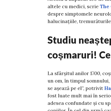
altele cu medici, scrie
The 
despre simptomele neurolog
halucinațiile, tremurăturile
Studiu neaște
coșmaruri! Ce 
La sfârșitul anilor 1700, coș
un om, în timpul somnului,
se așează pe el”, potrivit
Ha
fost luate mult mai în serio
adesea confundate și cu sp
copiilor. În cel din urmă c