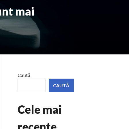
unt mai
Caută
CAUTĂ
Cele mai
recente