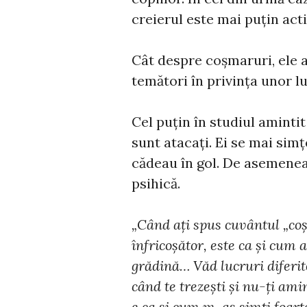
creierul este mai puțin acti
Cât despre coșmaruri, ele 
temători în privința unor lu
Cel puțin în studiul aminti
sunt atacați. Ei se mai simțe
cădeau în gol. De asemenea
psihică.
„Când ați spus cuvântul „co
înfricoșător, este ca și cum ai
grădină… Văd lucruri diferite,
când te trezești și nu-ți amin
e ca și cum m-aș simți foart