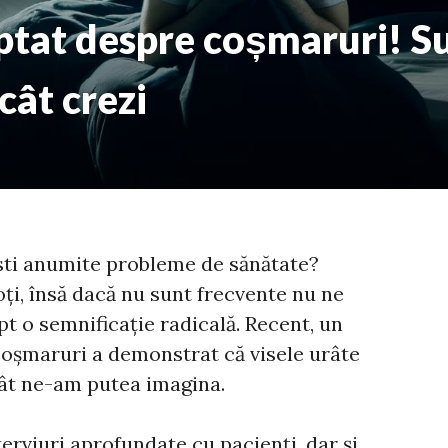
ptat despre coșmaruri! S
cât crezi
esti anumite probleme de sănătate?
ți, însă dacă nu sunt frecvente nu ne
t o semnificație radicală. Recent, un
oșmaruri a demonstrat că visele urâte
ât ne-am putea imagina.
terviuri aprofundate cu pacienți, dar și