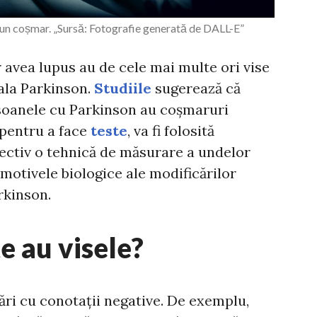
un coșmar. „Sursă: Fotografie generată de DALL-E”
 avea lupus au de cele mai multe ori vise
oala Parkinson.
Studiile
sugerează că
rsoanele cu Parkinson au coșmaruri
pentru a face
teste
, va fi folosită
pectiv o tehnică de măsurare a undelor
 motivele biologice ale modificărilor
rkinson.
e au visele?
ări cu conotații negative. De exemplu,