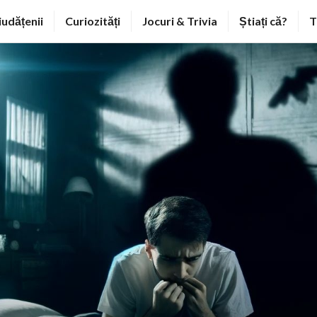
iudățenii
Curiozități
Jocuri & Trivia
Știați că?
T