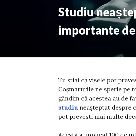
Studiu neaște
importante de
Tu știai că visele pot prev
Coșmarurile ne sperie pe to
gândim că acestea au de fap
studiu
neașteptat despre c
pot prevesti mai multe dec
Acesta a implicat 100 de in