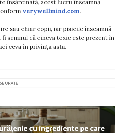
te însărcinată, acest lucru înseamnă
 conform
verywellmind.com
.
ire sau chiar copii, iar pisicile înseamnă
t fi semnul că cineva toxic este prezent în
aci ceva în privința asta.
ISE URATE
curățenie cu ingrediente pe care