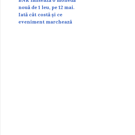
BNR lansează o monedă
nouă de 1 leu, pe 12 mai.
Iată cât costă și ce
eveniment marchează