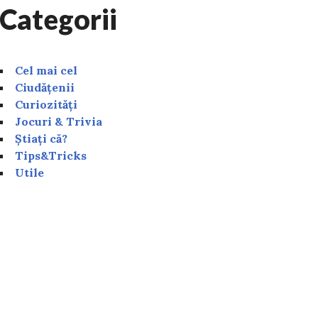
Categorii
Cel mai cel
Ciudățenii
Curiozități
Jocuri & Trivia
Știați că?
Tips&Tricks
Utile