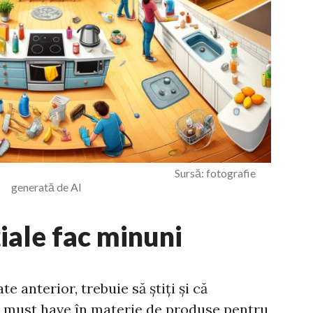
ățenie Sursă: fotografie
generată de AI
țiale fac minuni
e anterior, trebuie să știți și că
n must have în materie de produse pentru