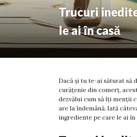
Trucuri inedit
le ai în casă
Dacă și tu te-ai săturat să
curățenie din comerț, acest 
dezvălui cum să îți menții c
are la îndemână. Iată câtev
ingrediente pe care le ai în