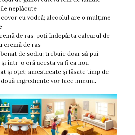
ile neplăcute
 covor cu vodcă; alcoolul are o mulțime
e
remă de ras; poți îndepărta calcarul de
u cremă de ras
bonat de sodiu; trebuie doar să pui
și într-o oră acesta va fi ca nou
t și oțet; amestecate și lăsate timp de
 două ingrediente vor face minuni.