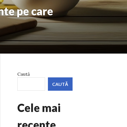
nte pe care
Caută
CAUTĂ
Cele mai
recente