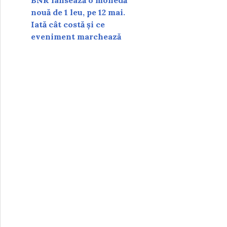
BNR lansează o monedă
nouă de 1 leu, pe 12 mai.
Iată cât costă și ce
eveniment marchează