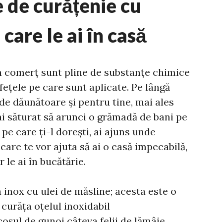
e de curățenie cu
care le ai în casă
 comerț sunt pline de substanțe chimice
afețele pe care sunt aplicate. Pe lângă
 de dăunătoare și pentru tine, mai ales
-ai săturat să arunci o grămadă de bani pe
 pe care ți-l dorești, ai ajuns unde
 care te vor ajuta să ai o casă impecabilă,
 le ai în bucătărie.
n inox cu ulei de măsline; acesta este o
curăța oțelul inoxidabil
coșul de gunoi câteva felii de lămâie