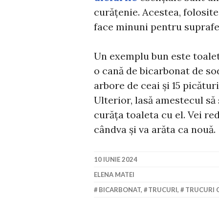
curățenie. Acestea, folosit
face minuni pentru suprafeț
Un exemplu bun este toaleta
o cană de bicarbonat de sod
arbore de ceai și 15 picătur
Ulterior, lasă amestecul să 
curăța toaleta cu el. Vei r
cândva și va arăta ca nouă.
10 IUNIE 2024
ELENA MATEI
BICARBONAT
,
TRUCURI
,
TRUCURI 