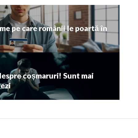
me pe care românii le poartă în
despre coșmaruri! Sunt mai
ezi