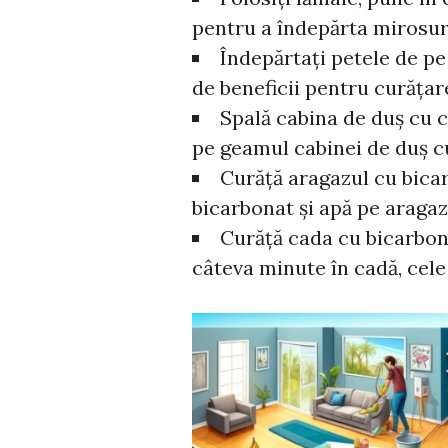
pentru a îndepărta mirosur
Îndepărtați petele de pe
de beneficii pentru curățar
Spală cabina de duș cu c
pe geamul cabinei de duș c
Curăță aragazul cu bicar
bicarbonat și apă pe aragaz 
Curăță cada cu bicarbona
câteva minute în cadă, cele