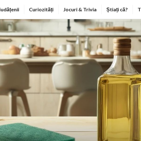
iudățenii
Curiozități
Jocuri & Trivia
Știați că?
T