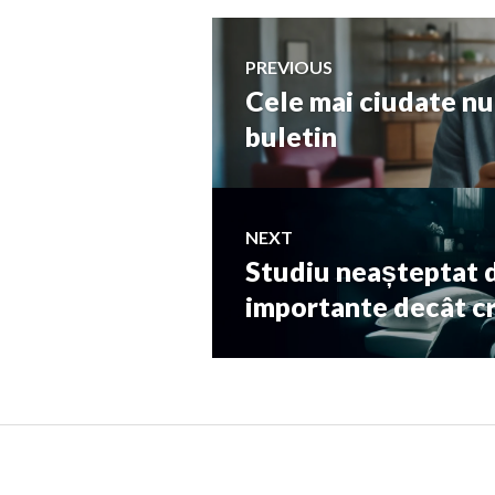
Navigare
PREVIOUS
Cele mai ciudate nu
Previous
în
post:
buletin
articole
NEXT
Studiu neașteptat 
Next
post:
importante decât cr