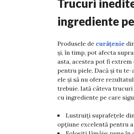
Trucuri inedit
ingrediente pe 
Produsele de
curățenie
din
și, în timp, pot afecta supr
asta, acestea pot fi extrem
pentru piele. Dacă și tu te
ele și să nu ofere rezultatul
trebuie. Iată câteva trucuri
cu ingrediente pe care sigur
Lustruiți suprafețele di
opțiune excelentă pentru a 
Folosiți lămâie; pune în 