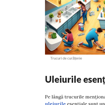
Trucuri de cur
Uleiurile esen
Pe lângă trucurile menționat
uleiurile
esențiale sunt u