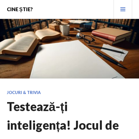
Skip
PRI
CINE ȘTIE?
to
MEN
content
JOCURI & TRIVIA
Testează-ți
inteligența! Jocul de