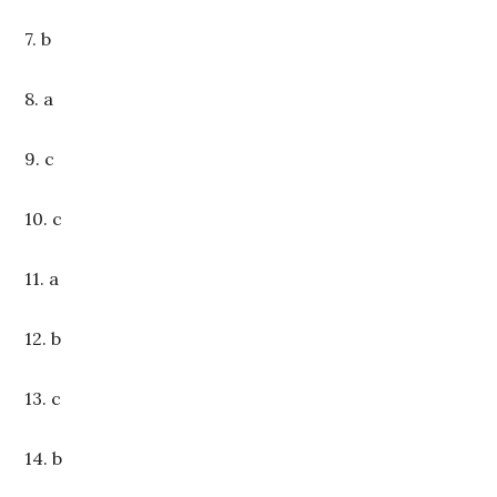
7. b
8. a
9. c
10. c
11. a
12. b
13. c
14. b