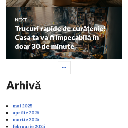
NEXT
Trucuri rapide de curățenie!
Next
post:
Casa ta va fi impecabilă în
doar 30 de minute
SIDEBAR
Arhivă
mai 2025
aprilie 2025
martie 2025
februarie 2025