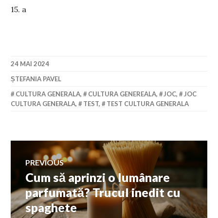
15. a
24 MAI 2024
ȘTEFANIA PAVEL
CULTURA GENERALA
,
CULTURA GENEREALA
,
JOC
,
JOC
CULTURA GENERALA
,
TEST
,
TEST CULTURA GENERALA
Navigare
PREVIOUS
Cum să aprinzi o lumânare
Previous
în
post:
parfumată? Trucul inedit cu
spaghete
articole