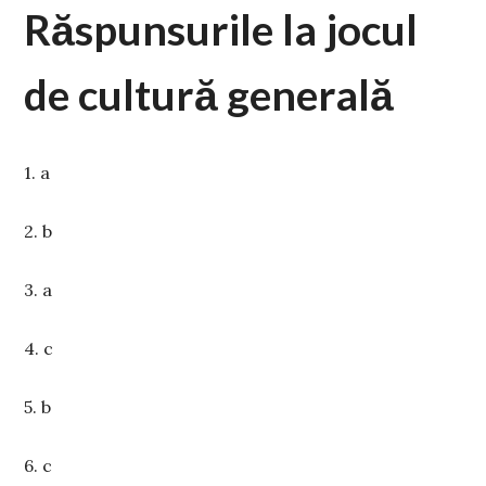
Răspunsurile la jocul
de cultură generală
1. a
2. b
3. a
4. c
5. b
6. c