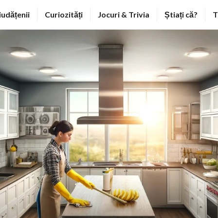
iudățenii
Curiozități
Jocuri & Trivia
Știați că?
T