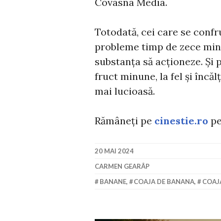
Covasna Media.
Totodată, cei care se conf
probleme timp de zece minu
substanța să acționeze. Și p
fruct minune, la fel și încăl
mai lucioasă.
Rămâneți pe
cinestie.ro
pe
20 MAI 2024
CARMEN GEARÂP
BANANE
,
COAJA DE BANANA
,
COAJA