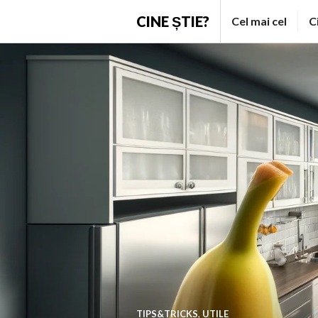
Skip
CINE ȘTIE?
Cel mai cel
C
to
content
TIPS&TRICKS
,
UTILE