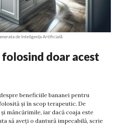
nerata de Inteligența Artificială
 folosind doar acest
espre beneficiile bananei pentru
folosită și în scop terapeutic. De
 și mâncărimile, iar dacă coaja este
uta să aveți o dantură impecabilă, scrie