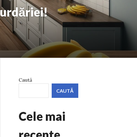
urdăriei!
Caută
CAUTĂ
Cele mai
recente