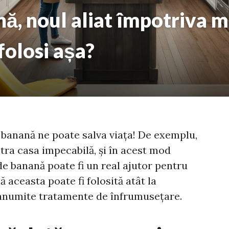
ă, noul aliat împotriva m
 folosi așa?
e banană ne poate salva viața! De exemplu,
tra casa impecabilă, și în acest mod
e banană poate fi un real ajutor pentru
ă aceasta poate fi folosită atât la
n anumite tratamente de înfrumusețare.