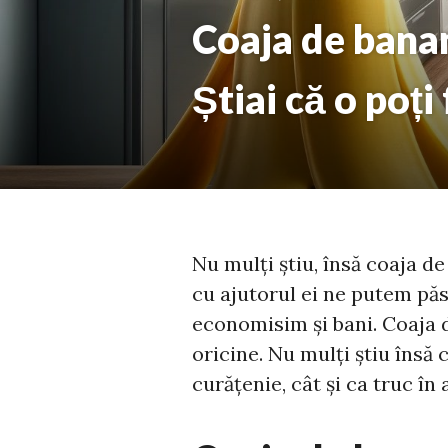
Coaja de banan
Știai că o poți
Nu mulți știu, însă coaja d
cu ajutorul ei ne putem păs
economisim și bani. Coaja d
oricine. Nu mulți știu însă c
curățenie, cât și ca truc î