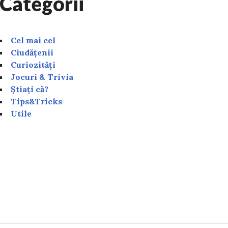
Categorii
Cel mai cel
Ciudățenii
Curiozități
Jocuri & Trivia
Știați că?
Tips&Tricks
Utile