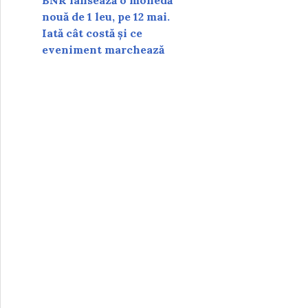
BNR lansează o monedă
nouă de 1 leu, pe 12 mai.
Iată cât costă și ce
eveniment marchează