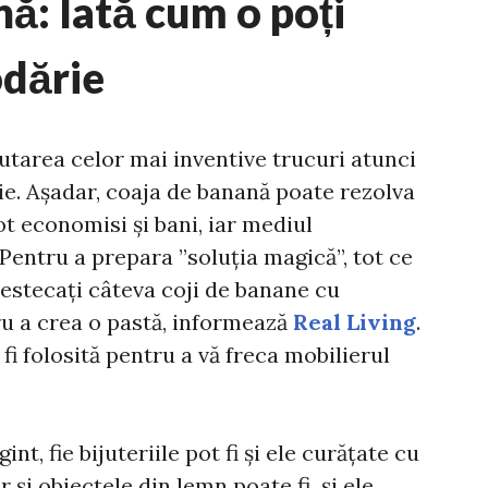
ă: Iată cum o poți
odărie
utarea celor mai inventive trucuri atunci
ie. Așadar, coaja de banană poate rezolva
ot economisi și bani, iar mediul
 Pentru a prepara ”soluția magică”, tot ce
mestecați câteva coji de banane cu
ru a crea o pastă, informează
Real Living
.
fi folosită pentru a vă freca mobilierul
t, fie bijuteriile pot fi și ele curățate cu
r și obiectele din lemn poate fi și ele