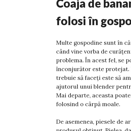
Coaja de banan
folosi în gosp
Multe gospodine sunt în că
când vine vorba de curățen
problema. În acest fel, se p
înconjurător este protejat.
trebuie să faceți este să a
ajutorul unui blender pent
Mai departe, aceasta poate 
folosind o cârpă moale.
De asemenea, piesele de argin
produsul obținut. Pielea, da