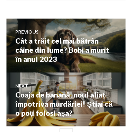
Navigare
PREVIOUS
Cât a trăit cel mai bătrân
Previous
în
post:
câine din lume? Bobi a murit
în anul 2023
articole
NEXT
Coaja de banană, noul aliat
Next
post:
împotriva murdăriei! Știai că
o poți folosi așa?