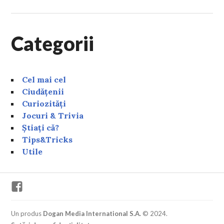
Categorii
Cel mai cel
Ciudățenii
Curiozități
Jocuri & Trivia
Știați că?
Tips&Tricks
Utile
Facebook
Un produs
Dogan Media International S.A.
© 2024.