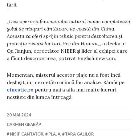
țării.
„Descoperirea fenomenului natural magic completează
golul de nisipuri cântătoare de coastă din China.
Aceasta va oferi sprijin tehnic pentru dezvoltarea și
protecția resurselor turistice din Hainan
„, a declarat
Qu Jianjun, cercetător NIEER și lider al echipei care
a făcut descoperirea, potrivit English.news.cn.
Momentan, misterul acestor plaje nu a fost încă
deslușit, iar cercetătorii încă fac analize. Rămâi pe
cinestie.ro
pentru mai a afla mai multe lucruri
neștiute din lumea întreagă.
20 MAI 2024
CARMEN GEARÂP
NISIP CANTATOR
,
PLAJA
,
TARA GALILOR