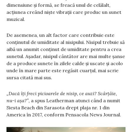
dimensiune și formă, se freacă unul de celălalt,
acțiunea creând niște vibrații care produc un sunet
muzical.
De asemenea, un alt factor care contribuie este
conținutul de umiditate al nisipului. Nisipul trebuie să
aibă un anumit conținut de umiditate pentru a crea
sunetul. Așadar, nisipul cântător are mai multe șanse
de a produce sunete în zilele calde și uscate și acolo
unde în mare parte este regăsit cuarțul, mai scrie
sursa citată mai sus.
„Dacă îți freci picioarele de nisip, ce auzi? Scârțâie,
nu-i așa?”,
a spus Leatherman atunci când a numit
Siesta Beach din Sarasota drept plaja nr. 1 din
America în 2017, conform Pensacola News Journal.