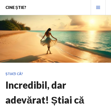
Skip
PRI
CINE ȘTIE?
to
MEN
content
ȘTIAȚI CĂ?
Incredibil, dar
adevărat! Știai că