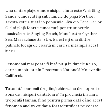
Una dintre plajele unde nisipul cântă este Whistling
Sands, cunoscută și sub numele de plaja Porthor.
Acesta este situată în peninsula Llŷn din Țara Galilor.
O altă plajă foarte cunoscută pentru sunetele
musicale este Singing Beach, Manchester-by-the-
Sea, Massachusetts, SUA. Ea este și una dintre
puținele locații de coastă în care se întâmplă acest
lucru.
Fenomenul mai poate fi întâlnit și în dunele Kelso,
care sunt situate în Rezervația Națională Mojave din
California.
Totodată, oamenii de știință chinezi au descoperit o
zonă de „nisipuri cântătoare” în provincia insulară
tropicală Hainan, fiind pentru prima dată când acest
fenomen auditiv ciudat a fost identificat pe coasta