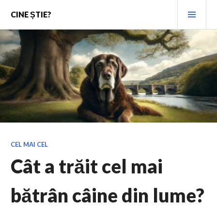
Skip
PRI
CINE ȘTIE?
to
MEN
content
CEL MAI CEL
Cât a trăit cel mai
bătrân câine din lume?