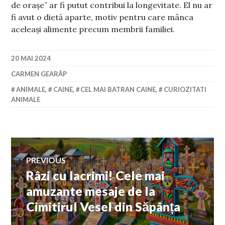
de orașe” ar fi putut contribui la longevitate. El nu ar
fi avut o dietă aparte, motiv pentru care mânca
aceleași alimente precum membrii familiei.
20 MAI 2024
CARMEN GEARÂP
ANIMALE
,
CAINE
,
CEL MAI BATRAN CAINE
,
CURIOZITATI
ANIMALE
Navigare
PREVIOUS
Râzi cu lacrimi! Cele mai
Previous
în
post:
amuzante mesaje de la
Cimitirul Vesel din Săpânța
articole