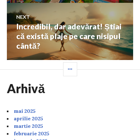
NEXT
Incredibil, dar adevărat! Știai
Next
post:
că există plaje pe care nisipul
cântă?
SIDEBAR
Arhivă
mai 2025
aprilie 2025
martie 2025
februarie 2025