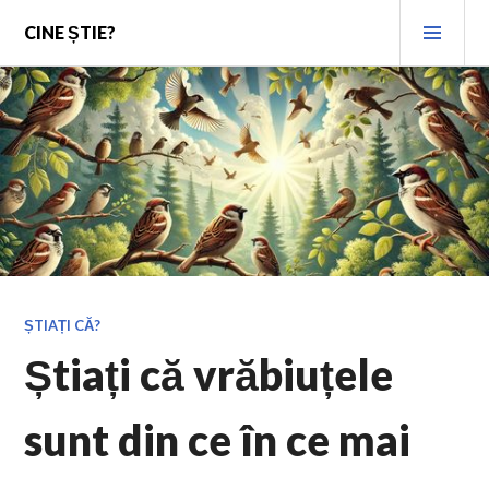
Skip
PRI
CINE ȘTIE?
to
MEN
content
ȘTIAȚI CĂ?
Știați că vrăbiuțele
sunt din ce în ce mai