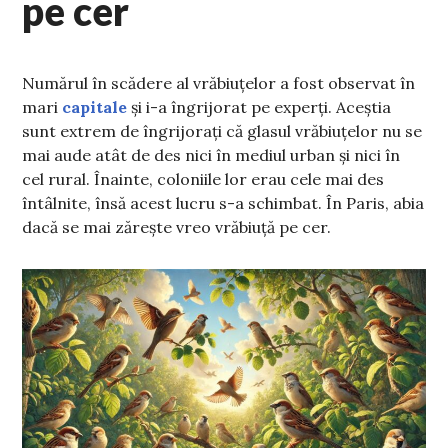
pe cer
Numărul în scădere al vrăbiuțelor a fost observat în
mari
capitale
și i-a îngrijorat pe experți. Aceștia
sunt extrem de îngrijorați că glasul vrăbiuțelor nu se
mai aude atât de des nici în mediul urban și nici în
cel rural. Înainte, coloniile lor erau cele mai des
întâlnite, însă acest lucru s-a schimbat. În Paris, abia
dacă se mai zărește vreo vrăbiuță pe cer.