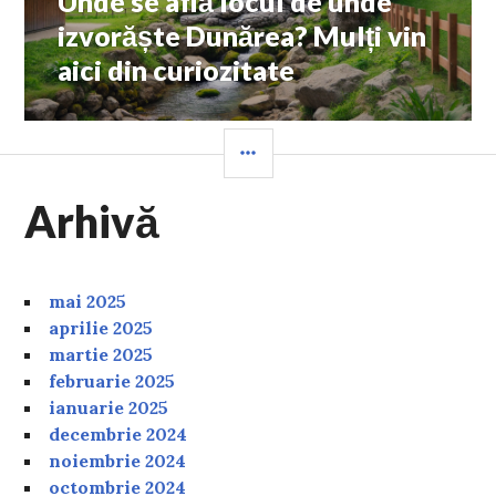
Unde se află locul de unde
post:
izvorăște Dunărea? Mulți vin
aici din curiozitate
SIDEBAR
Arhivă
mai 2025
aprilie 2025
martie 2025
februarie 2025
ianuarie 2025
decembrie 2024
noiembrie 2024
octombrie 2024