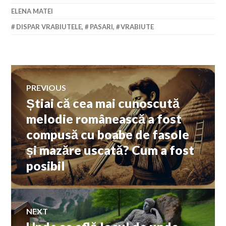
ELENA MATEI
DISPAR VRABIUTELE
,
PASARI
,
VRABIUTE
Navigare
PREVIOUS
Știai că cea mai cunoscută
Previous
în
post:
melodie românească a fost
compusă cu boabe de fasole
articole
și mazăre uscată? Cum a fost
posibil
NEXT
Next