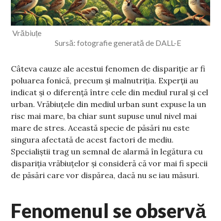
Vrăbiuțe
Sursă: fotografie generată de DALL-E
Câteva cauze ale acestui fenomen de dispariție ar fi
poluarea fonică, precum și malnutriția. Experții au
indicat și o diferență între cele din mediul rural și cel
urban. Vrăbiuțele din mediul urban sunt expuse la un
risc mai mare, ba chiar sunt supuse unul nivel mai
mare de stres. Această specie de păsări nu este
singura afectată de acest factori de mediu.
Specialiștii trag un semnal de alarmă în legătura cu
dispariția vrăbiuțelor și consideră că vor mai fi specii
de păsări care vor dispărea, dacă nu se iau măsuri.
Fenomenul se observă