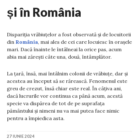
și în România
Dispariția vrăbiuțelor a fost observată și de locuitorii
din
România
, mai ales de cei care locuiesc în orașele
mari. Dacă înainte le întâlneai la orice pas, acum
abia mai zărești câte una, două, întâmplător.
La țară, însă, mai întâlnim colonii de vrăbiuțe, dar și
acestea au început să se rărească. Fenomenul este
greu de crezut, însă chiar este real. În câțiva ani,
dacă lucrurile vor continua ca până acum, acestă
specie va dispărea de tot de pe suprafața
pământului și nimeni nu va mai putea face nimic
pentru a împiedica asta.
27 IUNIE 2024