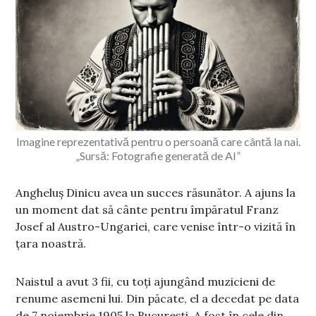
Imagine reprezentativă pentru o persoană care cântă la nai.
„Sursă: Fotografie generată de AI”
Angheluș Dinicu avea un succes răsunător. A ajuns la
un moment dat să cânte pentru împăratul Franz
Josef al Austro-Ungariei, care venise într-o vizită în
țara noastră.
Naistul a avut 3 fii, cu toți ajungând muzicieni de
renume asemeni lui. Din păcate, el a decedat pe data
de 7 noiembrie 1905 la București. A fost în cele din