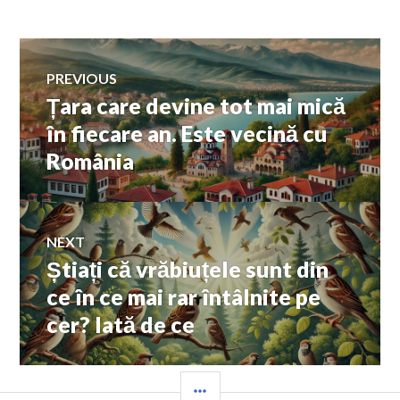
Navigare
PREVIOUS
Țara care devine tot mai mică
Previous
în
post:
în fiecare an. Este vecină cu
România
articole
NEXT
Știați că vrăbiuțele sunt din
Next
post:
ce în ce mai rar întâlnite pe
cer? Iată de ce
SIDEBAR