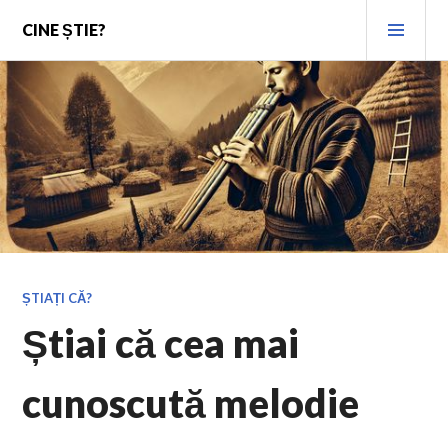
Skip
PRI
CINE ȘTIE?
to
MEN
content
ȘTIAȚI CĂ?
Știai că cea mai
cunoscută melodie