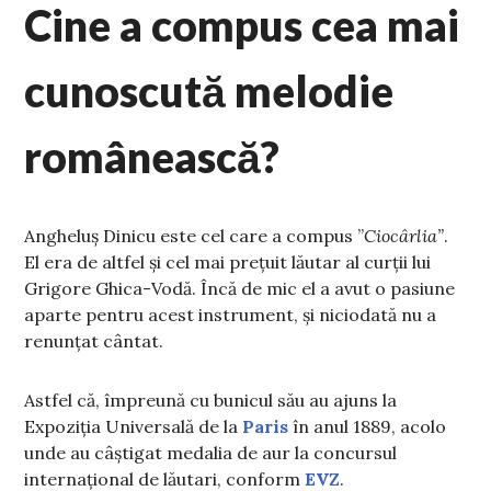
Cine a compus cea mai
cunoscută melodie
românească?
Angheluș Dinicu este cel care a compus ”
Ciocârlia”
.
El era de altfel și cel mai prețuit lăutar al curții lui
Grigore Ghica-Vodă. Încă de mic el a avut o pasiune
aparte pentru acest instrument, și niciodată nu a
renunțat cântat.
Astfel că, împreună cu bunicul său au ajuns la
Expoziția Universală de la
Paris
în anul 1889, acolo
unde au câștigat medalia de aur la concursul
internațional de lăutari, conform
EVZ
.