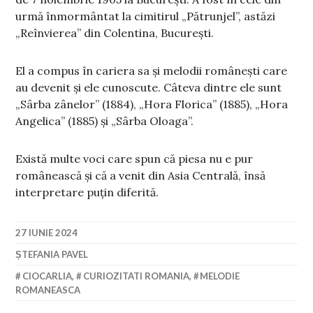
urmă înmormântat la cimitirul „Pătrunjel”, astăzi
„Reînvierea” din Colentina, București.
El a compus în cariera sa și melodii românești care
au devenit și ele cunoscute. Câteva dintre ele sunt
„Sârba zânelor” (1884), „Hora Florica” (1885), „Hora
Angelica” (1885) și „Sârba Oloaga”.
Există multe voci care spun că piesa nu e pur
românească și că a venit din Asia Centrală, însă
interpretare puțin diferită.
27 IUNIE 2024
ȘTEFANIA PAVEL
CIOCARLIA
,
CURIOZITATI ROMANIA
,
MELODIE
ROMANEASCA