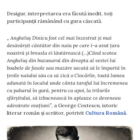
Desigur, interpretarea era făcută inedit, toți
participanții rămânând cu gura căscată.
„
Angheluș Dinicu fost cel mai înzestrat și mai
desăvârșit cântător din naiu pe care i-a avut țara
noastră și breasla ei lăutărească (…)
Când scotea
Angheluș din buzunarul din dreapta al vestei lui
boabele de fasole sau mazăre uscată să le împartă în
țevile naiului său ca să zică o Ciocârlie, toată lumea
adunată în localul unde cânta taraful lui încremenea
cu paharul în gură, pentru ca apoi, la trilurile
sfârșitului, să izbucnească în aplauze ce deveneau
adevărate ovațiuni”
, a George Costescu, istoric
literar român și scriitor, potrivit
Cultura Română
.