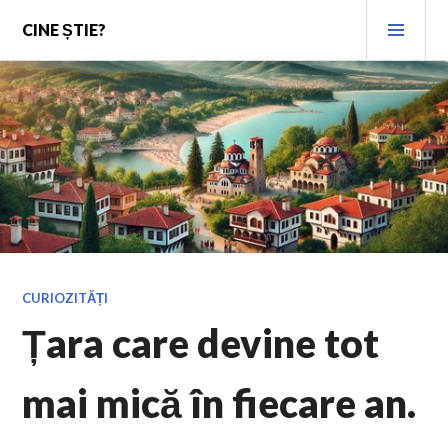
Skip
PRI
CINE ȘTIE?
to
MEN
content
CURIOZITĂȚI
Țara care devine tot
mai mică în fiecare an.