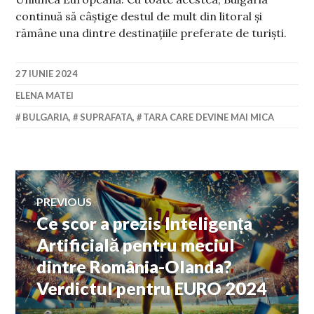
continuă să câștige destul de mult din litoral și
rămâne una dintre destinațiile preferate de turiști.
27 IUNIE 2024
ELENA MATEI
BULGARIA
,
SUPRAFATA
,
TARA CARE DEVINE MAI MICA
Navigare
PREVIOUS
Ce scor a prezis Inteligența
Previous
în
post:
Artificială pentru meciul
dintre România-Olanda?
articole
Verdictul pentru EURO 2024