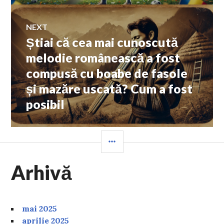
NEXT
Știai că cea mai cunoscută
Next
post:
melodie românească a fost
compusă cu boabe de fasole
și mazăre uscată? Cum a fost
posibil
SIDEBAR
Arhivă
mai 2025
aprilie 2025