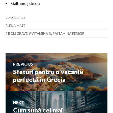
Gălbenuș de ou
29 MAI 2024
ELENA MATEI
BOLI GRAVE
,
VITAMINA D
,
VITAMINA FERICIRII
Navigare
PREVIOUS
Sfaturi pentru o vacanță
Previous
în
post:
perfectă în Grecia
articole
NEXT
Cum sună cel mai
Next