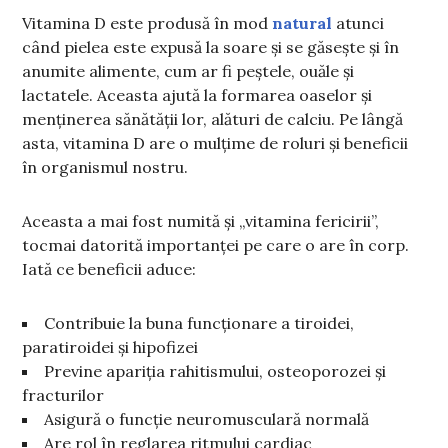
Vitamina D este produsă în mod
natural
atunci
când pielea este expusă la soare și se găsește și în
anumite alimente, cum ar fi peștele, ouăle și
lactatele. Aceasta ajută la formarea oaselor și
menținerea sănătății lor, alături de calciu. Pe lângă
asta, vitamina D are o mulțime de roluri și beneficii
în organismul nostru.
Aceasta a mai fost numită și „vitamina fericirii”,
tocmai datorită importanței pe care o are în corp.
Iată ce beneficii aduce:
Contribuie la buna funcționare a tiroidei,
paratiroidei și hipofizei
Previne apariția rahitismului, osteoporozei și
fracturilor
Asigură o funcție neuromusculară normală
Are rol în reglarea ritmului cardiac