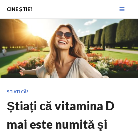
Skip
PRI
CINE ȘTIE?
to
MEN
content
ȘTIAȚI CĂ?
Știați că vitamina D
mai este numită şi