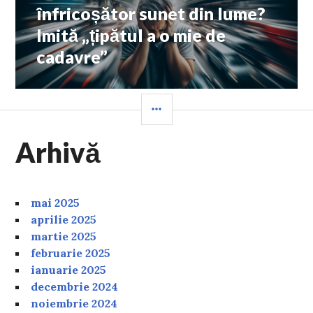
post:
înfricoșător sunet din lume?
Imită „țipătul a o mie de
cadavre”
SIDEBAR
Arhivă
mai 2025
aprilie 2025
martie 2025
februarie 2025
ianuarie 2025
decembrie 2024
noiembrie 2024