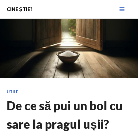
Skip
PRI
CINE ȘTIE?
to
MEN
content
UTILE
De ce să pui un bol cu
sare la pragul ușii?