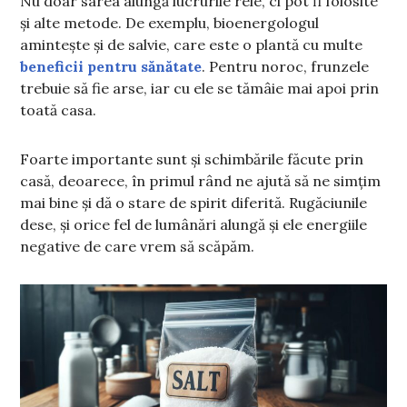
Nu doar sarea alungă lucrurile rele, ci pot fi folosite
și alte metode. De exemplu, bioenergologul
amintește și de salvie, care este o plantă cu multe
beneficii pentru sănătate
. Pentru noroc, frunzele
trebuie să fie arse, iar cu ele se tămâie mai apoi prin
toată casa.
Foarte importante sunt și schimbările făcute prin
casă, deoarece, în primul rând ne ajută să ne simțim
mai bine și dă o stare de spirit diferită. Rugăciunile
dese, și orice fel de lumânări alungă și ele energiile
negative de care vrem să scăpăm.