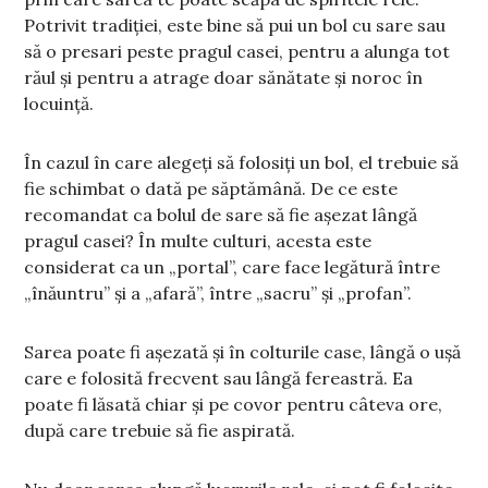
Potrivit tradiției, este bine să pui un bol cu sare sau
să o presari peste pragul casei, pentru a alunga tot
răul și pentru a atrage doar sănătate și noroc în
locuință.
În cazul în care alegeți să folosiți un bol, el trebuie să
fie schimbat o dată pe săptămână. De ce este
recomandat ca bolul de sare să fie așezat lângă
pragul casei? În multe culturi, acesta este
considerat ca un „portal”, care face legătură între
„înăuntru” și a „afară”, între „sacru” și „profan”.
Sarea poate fi așezată și în colturile case, lângă o ușă
care e folosită frecvent sau lângă fereastră. Ea
poate fi lăsată chiar și pe covor pentru câteva ore,
după care trebuie să fie aspirată.