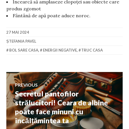
Încearcă să amplaseze clopoței sau obiecte care
produs zgomot
Fântână de apă poate aduce noroc.
27 MAI 2024
ȘTEFANIA PAVEL
BOL SARE CASA
,
ENERGII NEGATIVE
,
TRUC CASA
Navigare
PREVIOUS
Secretul pantofilor
Previous
în
post:
strălucitori! Ceara de albine
poate face minuni cu
articole
încălțămintea ta