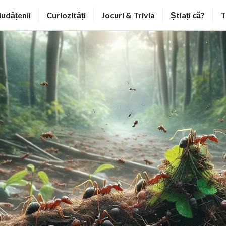
iudățenii
Curiozități
Jocuri & Trivia
Știați că?
T