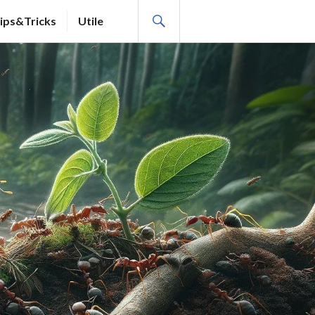
SEARCH
ips&Tricks
Utile