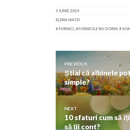
3 IUNIE 2024
ELENA MATEI
FURNICI
,
FURNICILE NU DORM
,
SO
Navigare
PREVIOUS
Știai că albinele p
Previous
în
post:
simple?
articole
NEXT
10 sfaturi cum să îț
Next
post:
să ții cont?