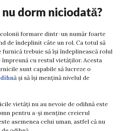
e nu dorm niciodată?
i, colonii formare dintr-un număr foarte
nd de îndeplinit câte un rol. Ca totul să
 furnică trebuie să își îndeplinească rolul
 împreună cu restul vietăților. Acesta
rnicile sunt capabile să lucreze o
odihn
ă și să își mențină nivelul de
cile vietăți nu au nevoie de odihnă este
somn pentru a-și menține creierul
 este asemenea celui uman, astfel că nu
 de odihnă.