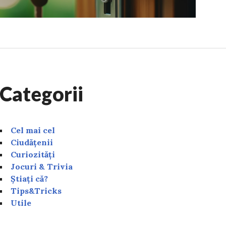
Categorii
Cel mai cel
Ciudățenii
Curiozități
Jocuri & Trivia
Știați că?
Tips&Tricks
Utile