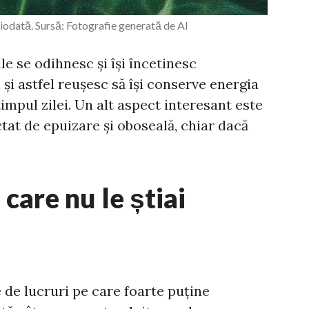
ciodată. Sursă: Fotografie generată de AI
le se odihnesc și își încetinesc
 și astfel reușesc să își conserve energia
timpul zilei. Un alt aspect interesant este
ctat de epuizare și oboseală, chiar dacă
 care nu le știai
 de lucruri pe care foarte puține