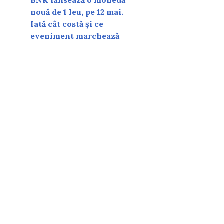
BNR lansează o monedă
nouă de 1 leu, pe 12 mai.
Iată cât costă și ce
eveniment marchează