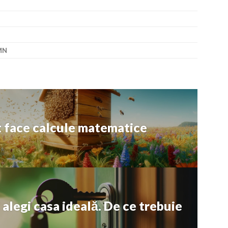
MN
ot face calcule matematice
i alegi casa ideală. De ce trebuie