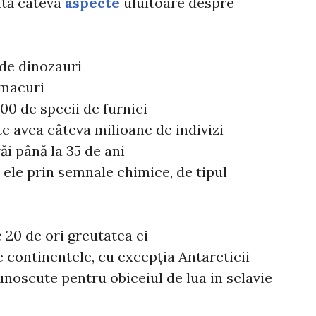
ată câteva
aspecte
uluitoare despre
i de dinozauri
omacuri
00 de specii de furnici
te avea câteva milioane de indivizi
ăi până la 35 de ani
 ele prin semnale chimice, de tipul
e 20 de ori greutatea ei
e continentele, cu excepția Antarcticii
noscute pentru obiceiul de lua in sclavie