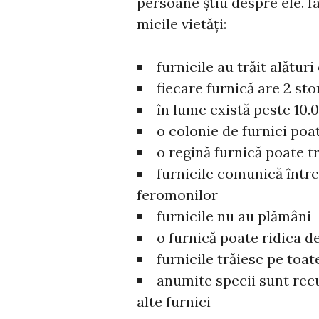
persoane știu despre ele. I
micile vietăți:
furnicile au trăit alătur
fiecare furnică are 2 st
în lume există peste 10.0
o colonie de furnici poa
o regină furnică poate tr
furnicile comunică între
feromonilor
furnicile nu au plămâni
o furnică poate ridica d
furnicile trăiesc pe toat
anumite specii sunt recu
alte furnici