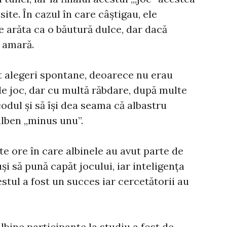
site. În cazul în care câștigau, ele
arăta ca o băutură dulce, dar dacă
 amară.
t alegeri spontane, deoarece nu erau
de joc, dar cu multă răbdare, după multe
 codul și să își dea seama că albastru
alben „minus unu”.
te ore în care albinele au avut parte de
i să pună capăt jocului, iar inteligența
stul a fost un succes iar cercetătorii au
lbine participante la studiu a fost de