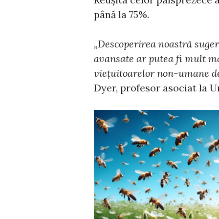
până la 75%.
„Descoperirea noastră sugere
avansate ar putea fi mult m
vieţuitoarelor non-umane dec
Dyer, profesor asociat la U