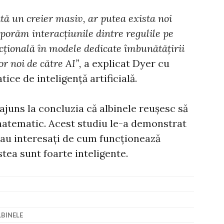
ă un creier masiv, ar putea exista noi
rporăm interacţiunile dintre regulile pe
ţională în modele dedicate îmbunătăţirii
r noi de către AI”,
a explicat Dyer cu
tice de inteligență artificială.
 ajuns la concluzia că albinele reușesc să
matematic. Acest studiu le-a demonstrat
 erau interesați de cum funcționează
stea sunt foarte inteligente.
LBINELE