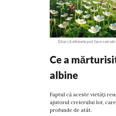
Știai că albinele pot face calcul
Ce a mărturisi
albine
Faptul că aceste vietăți re
ajutorul creierului lor, car
profunde de atât.