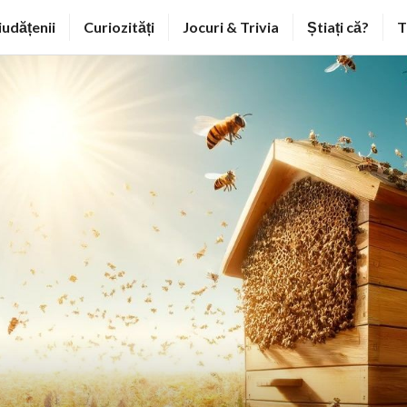
iudățenii
Curiozități
Jocuri & Trivia
Știați că?
T