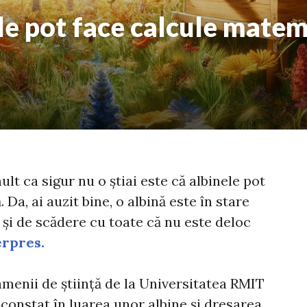
ele pot face calcule mate
lt ca sigur nu o știai este că albinele pot
Da, ai auzit bine, o albină este în stare
 și de scădere cu toate că nu este deloc
rpres.
oamenii de știință de la Universitatea RMIT
 constat în luarea unor albine și dresarea