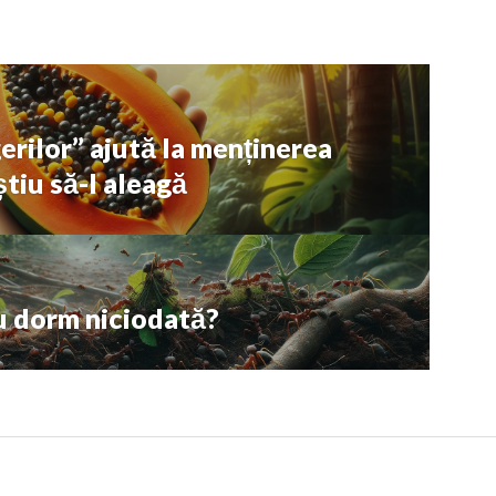
gerilor” ajută la menținerea
știu să-l aleagă
nu dorm niciodată?