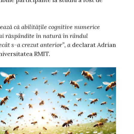
ază că abilităţile cognitive numerice
ai răspândite în natură în rândul
ât s-a crezut anterior”, a
declarat Adrian
niversitatea RMIT.