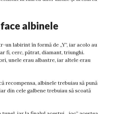
 face albinele
r-un labirint în formă de „Y”, iar acolo au
r fi, cerc, pătrat, diamant, triunghi.
ri, unele erau albastre, iar altele erau
că recompensa, albinele trebuiau să pună
 iar din cele galbene trebuiau să scoată
 tunel, iar la finalul acestui „,joc” acestea