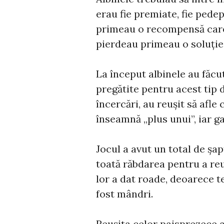
erau fie premiate, fie pedep
primeau o recompensă care 
pierdeau primeau o soluție
La început albinele au făcu
pregătite pentru acest tip 
încercări, au reușit să afle
înseamnă „plus unui”, iar g
Jocul a avut un total de șap
toată răbdarea pentru a reuș
lor a dat roade, deoarece te
fost mândri.
Reușita celor paisprezece a