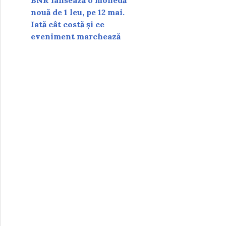
BNR lansează o monedă
nouă de 1 leu, pe 12 mai.
Iată cât costă și ce
eveniment marchează