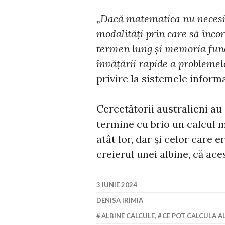
„Dacă matematica nu necesit
modalităţi prin care să înco
termen lung şi memoria func
învăţării rapide a problemelo
privire la sistemele informa
Cercetătorii australieni au
termine cu brio un calcul 
atât lor, dar și celor care
creierul unei albine, că ace
3 IUNIE 2024
DENISA IRIMIA
ALBINE CALCULE
,
CE POT CALCULA A