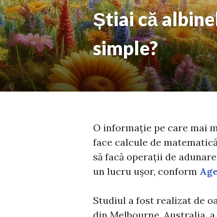
Știai că albin
simple?
O informație pe care mai mu
face calcule de matematică. 
să facă operații de adunare
un lucru ușor, conform
Age
Studiul a fost realizat de 
din Melbourne, Australia, a