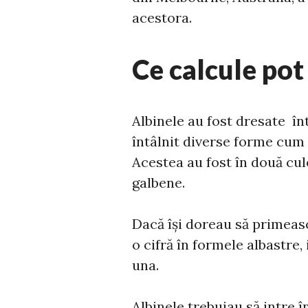
acestora.
Ce calcule pot
Albinele au fost dresate înt
întâlnit diverse forme cum a
Acestea au fost în două culo
galbene.
Dacă își doreau să primeas
o cifră în formele albastre,
una.
Albinele trebuiau să intre în