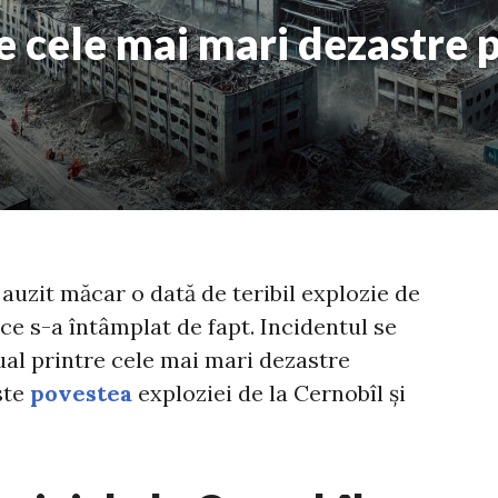
e cele mai mari dezastre 
auzit măcar o dată de teribil explozie de
u ce s-a întâmplat de fapt. Incidentul se
al printre cele mai mari dezastre
ste
povestea
exploziei de la Cernobîl și