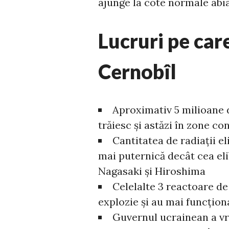
ajunge la cote normale abia
Lucruri pe care
Cernobîl
Aproximativ 5 milioane 
trăiesc și astăzi în zone c
Cantitatea de radiații el
mai puternică decât cea el
Nagasaki și Hiroshima
Celelalte 3 reactoare de
explozie și au mai funcțion
Guvernul ucrainean a vr