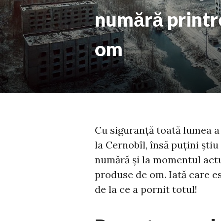
numără printr
om
Cu siguranță toată lumea a 
la Cernobîl, însă puțini ști
numără și la momentul actu
produse de om. Iată care e
de la ce a pornit totul!