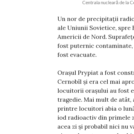
Centrala nucleară de la 
Un nor de precipitații radi
ale Uniunii Sovietice, spre 
Americii de Nord. Suprafeț
fost puternic contaminate,
fost evacuate.
Orașul Prypiat a fost const
Cernobîl și era cel mai apro
locuitorii orașului au fost 
tragedie. Mai mult de atât, 
printre locuitori abia o lu
iod radioactiv din primele z
acea zi și probabil nici nu v