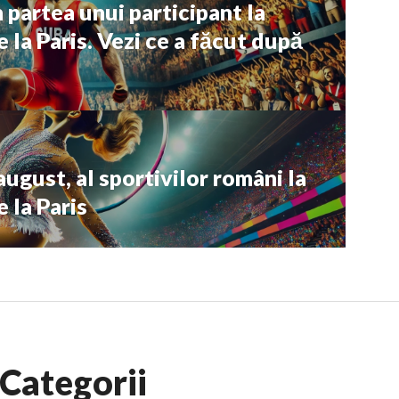
 partea unui participant la
 la Paris. Vezi ce a făcut după
august, al sportivilor români la
 la Paris
Categorii