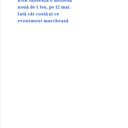
BNR lansează o monedă
nouă de 1 leu, pe 12 mai.
Iată cât costă și ce
eveniment marchează