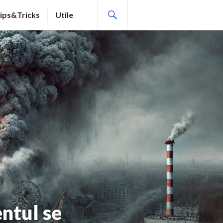
SEARCH
ips&Tricks
Utile
entul se