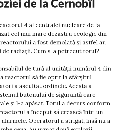
ziei de la Cernobîl
reactorul 4 al centralei nucleare de la
uzat cel mai mare dezastru ecologic din
 reactorului a fost demolată și astfel au
i de radiații. Cum s-a petrecut totul?
nsabilul de tură al unității numărul 4 din
 reactorul să fie oprit la sfârșitul
atori a ascultat ordinele. Acesta a
istemul butonului de siguranță care
ale și l-a apăsat. Totul a decurs conform
 reactorul a început să crească într-un
 alarmele. Operatorul a strigat, însă nu a
himbe ceva. Au urmat două explozii