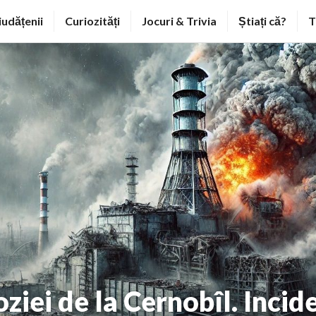
iudățenii
Curiozități
Jocuri & Trivia
Știați că?
T
ziei de la Cernobîl. Incid