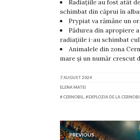
Radiațiile au fost atât 
schimbat din căprui în alba
Prypiat va rămâne un or
Pădurea din apropiere a
radiațiile i-au schimbat cu
Animalele din zona Cerno
mare și un număr crescut d
7 AUGUST 2024
ELENA MATEI
CERNOBIL
,
EXPLOZIA DE LA CERNOBI
Navigare
PREVIOUS