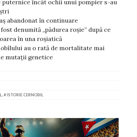
de puternice încât ochii unui pompier s-au
ștri
aș abandonat în continuare
 fost denumită „pădurea roșie” după ce
loarea în una roșiatică
bîlului au o rată de mortalitate mai
e mutații genetice
L
,
ISTORIE CERNOBIL