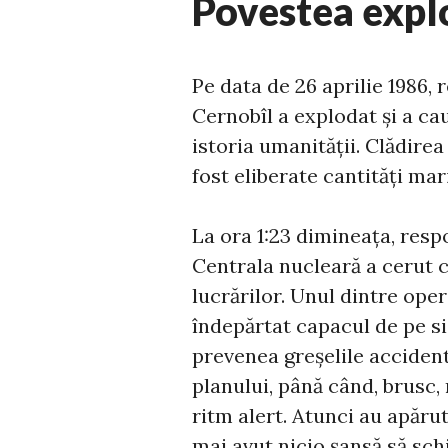
Povestea explo
Pe data de 26 aprilie 1986, 
Cernobîl a explodat și a ca
istoria umanității. Clădirea
fost eliberate cantități mar
La ora 1:23 dimineața, respo
Centrala nucleară a cerut ca
lucrărilor. Unul dintre oper
îndepărtat capacul de pe s
prevenea greșelile accident
planului, până când, brusc,
ritm alert. Atunci au apărut
mai avut nicio șansă să sc