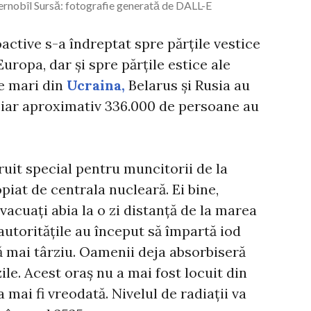
Cernobîl Sursă: fotografie generată de DALL-E
oactive s-a îndreptat spre părțile vestice
Europa, dar și spre părțile estice ale
e mari din
Ucraina,
Belarus și Rusia au
 iar aproximativ 336.000 de persoane au
ruit special pentru muncitorii de la
piat de centrala nucleară. Ei bine,
evacuați abia la o zi distanță de la marea
autoritățile au început să împartă iod
nă mai târziu. Oamenii deja absorbiseră
ile. Acest oraș nu a mai fost locuit din
a mai fi vreodată. Nivelul de radiații va