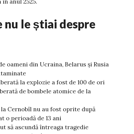
 în anul 2525.
 nu le știai despre
de oameni din Ucraina, Belarus și Rusia
ontaminate
iberată la explozie a fost de 100 de ori
iberată de bombele atomice de la
 la Cernobîl nu au fost oprite după
at o perioadă de 13 ani
ut să ascundă întreaga tragedie