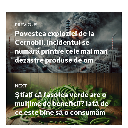
Navigare
PREVIOUS
Povestea exploziei de la
Previous
în
post:
Cernobîl. Incidentul se
numără printre cele mai mari
articole
dezastre produse de om
NEXT
Știați că fasolea verde are o
Next
post:
mulțime de beneficii? Iată de
ce este bine să o consumăm