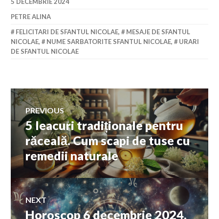
5 DECEMBRIE 2024
PETRE ALINA
FELICITARI DE SFANTUL NICOLAE
,
MESAJE DE SFANTUL
NICOLAE
,
NUME SARBATORITE SFANTUL NICOLAE
,
URARI
DE SFANTUL NICOLAE
Navigare
PREVIOUS
5 leacuri tradiționale pentru
Previous
în
post:
răceală. Cum scapi de tuse cu
remedii naturale
articole
NEXT
Horoscop 6 decembrie 2024.
Next