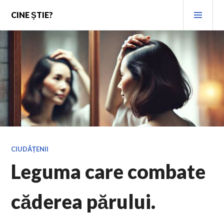
Skip
PRI
CINE ȘTIE?
to
MEN
content
CIUDĂȚENII
Leguma care combate
căderea părului.