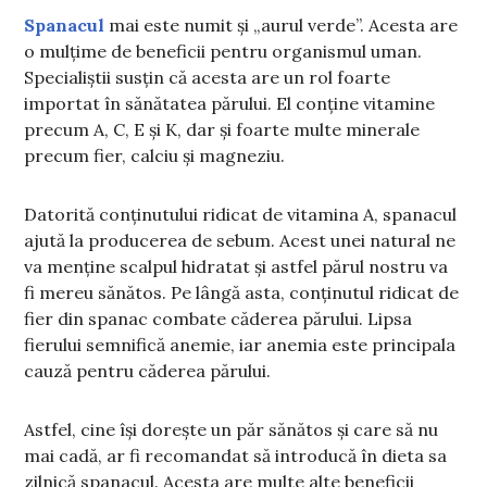
Spanacul
mai este numit și „aurul verde”. Acesta are
o mulțime de beneficii pentru organismul uman.
Specialiștii susțin că acesta are un rol foarte
importat în sănătatea părului. El conține vitamine
precum A, C, E și K, dar și foarte multe minerale
precum fier, calciu și magneziu.
Datorită conținutului ridicat de vitamina A, spanacul
ajută la producerea de sebum. Acest unei natural ne
va menține scalpul hidratat și astfel părul nostru va
fi mereu sănătos. Pe lângă asta, conținutul ridicat de
fier din spanac combate căderea părului. Lipsa
fierului semnifică anemie, iar anemia este principala
cauză pentru căderea părului.
Astfel, cine își dorește un păr sănătos și care să nu
mai cadă, ar fi recomandat să introducă în dieta sa
zilnică spanacul. Acesta are multe alte beneficii