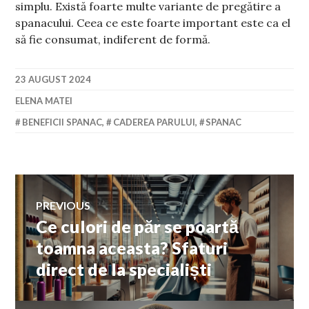
simplu. Există foarte multe variante de pregătire a
spanacului. Ceea ce este foarte important este ca el
să fie consumat, indiferent de formă.
23 AUGUST 2024
ELENA MATEI
BENEFICII SPANAC
,
CADEREA PARULUI
,
SPANAC
Navigare
PREVIOUS
Ce culori de păr se poartă
Previous
în
post:
toamna aceasta? Sfaturi
direct de la specialiști
articole