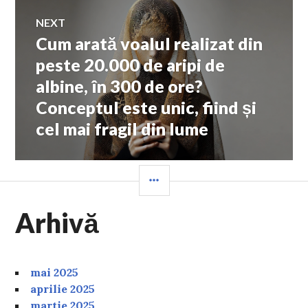
NEXT
Cum arată voalul realizat din
Next
post:
peste 20.000 de aripi de
albine, în 300 de ore?
Conceptul este unic, fiind și
cel mai fragil din lume
SIDEBAR
Arhivă
mai 2025
aprilie 2025
martie 2025