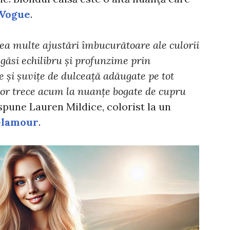
Vogue
.
a multe ajustări îmbucurătoare ale culorii
 găsi echilibru și profunzime prin
 și șuvițe de dulceață adăugate pe tot
vor trece acum la nuanțe bogate de cupru
 spune Lauren Mildice, colorist la un
lamour
.