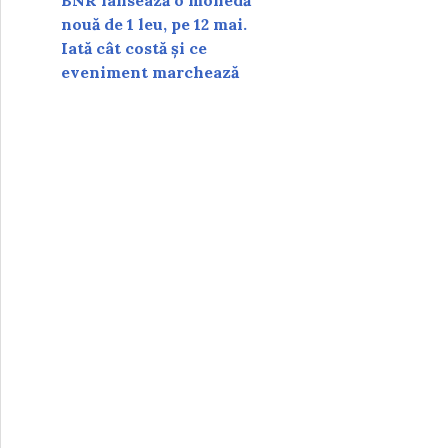
BNR lansează o monedă
nouă de 1 leu, pe 12 mai.
Iată cât costă și ce
eveniment marchează