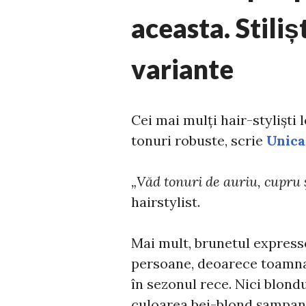
aceasta. Stiliș
variante
Cei mai mulți hair-styliști
tonuri robuste, scrie
Unica
„Văd tonuri de auriu, cupru ș
hairstylist.
Mai mult, brunetul expresso
persoane, deoarece toamna
în sezonul rece. Nici blondul
culoarea bej-blond șampani