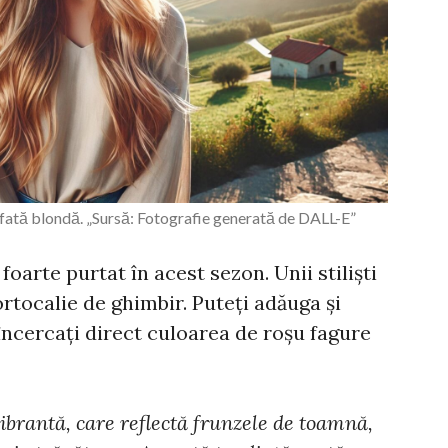
fată blondă. „Sursă: Fotografie generată de DALL-E”
foarte purtat în acest sezon. Unii stiliști
tocalie de ghimbir. Puteți adăuga și
 încercați direct culoarea de roșu fagure
vibrantă, care reflectă frunzele de toamnă,