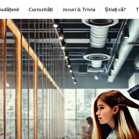
iudățenii
Curiozități
Jocuri & Trivia
Știați că?
T