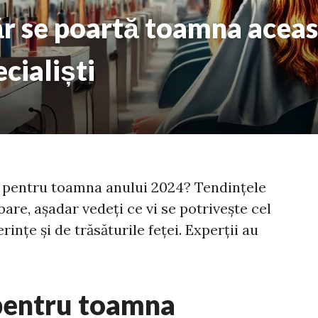
ăr se poartă toamna aceas
ecialiști
ge pentru toamna anului 2024? Tendințele
are, așadar vedeți ce vi se potrivește cel
rințe și de trăsăturile feței. Experții au
 pentru toamna