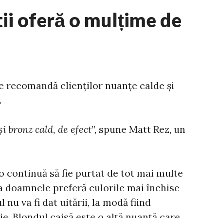
tii oferă o mulțime de
 le recomandă clienților nuanțe calde și
.
i bronz cald, de efect
”, spune Matt Rez, un
 continuă să fie purtat de tot mai multe
 doamnele preferă culorile mai închise
 nu va fi dat uitării, la modă fiind
e. Blondul caisă este o altă nuanță care