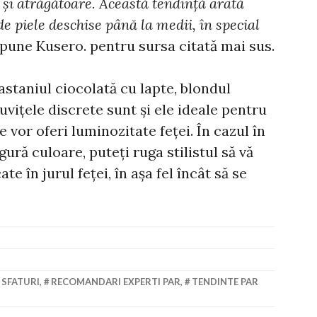
 și atrăgătoare. Această tendință arată
de piele deschise până la medii, în special
spune Kusero. pentru sursa citată mai sus.
castaniul ciocolată cu lapte, blondul
șuvițele discrete sunt și ele ideale pentru
 vor oferi luminozitate feței. În cazul în
gură culoare, puteți ruga stilistul să vă
te în jurul feței, în așa fel încât să se
 SFATURI
,
RECOMANDARI EXPERTI PAR
,
TENDINTE PAR