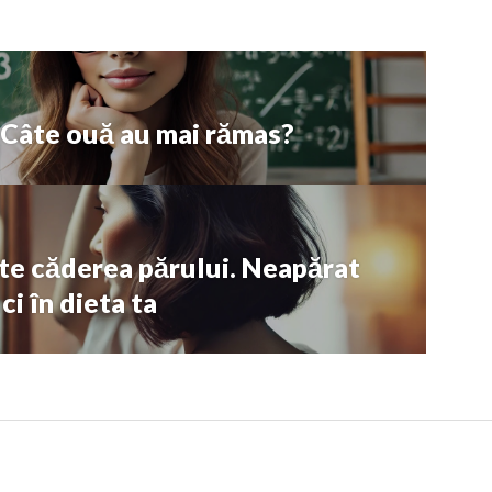
. Câte ouă au mai rămas?
e căderea părului. Neapărat
ci în dieta ta