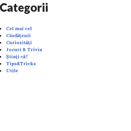
Categorii
Cel mai cel
Ciudățenii
Curiozități
Jocuri & Trivia
Știați că?
Tips&Tricks
Utile