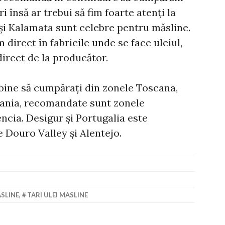
i însă ar trebui să fim foarte atenți la
și Kalamata sunt celebre pentru măsline.
 direct în fabricile unde se face uleiul,
direct de la producător.
i bine să cumpărați din zonele Toscana,
Spania, recomandate sunt zonele
encia. Desigur și Portugalia este
e Douro Valley și Alentejo.
ASLINE
,
TARI ULEI MASLINE