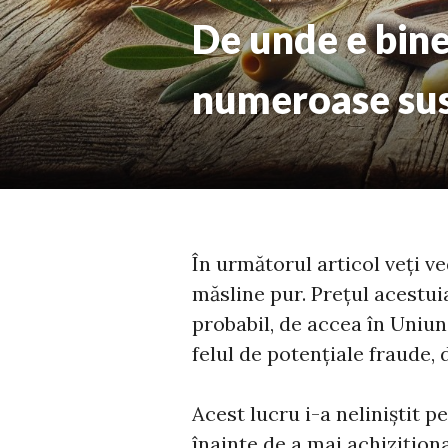
De unde e bine
numeroase susp
În următorul articol veți v
măsline pur. Prețul acestuia
probabil, de accea în Uniun
felul de potențiale fraude, d
Acest lucru i-a neliniștit pe
înainte de a mai achizițion