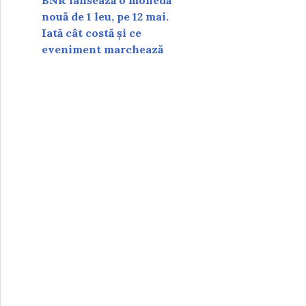
BNR lansează o monedă
nouă de 1 leu, pe 12 mai.
Iată cât costă și ce
eveniment marchează