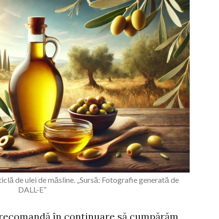
iclă de ulei de măsline. „Sursă: Fotografie generată de
DALL-E”
ii recomandă în continuare să cumpărăm