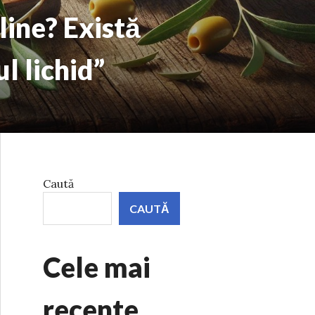
line? Există
l lichid”
Caută
CAUTĂ
Cele mai
recente