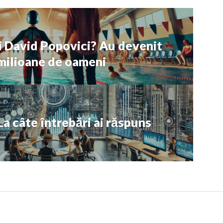
ui David Popovici? Au devenit
milioane de oameni
a câte întrebări ai răspuns