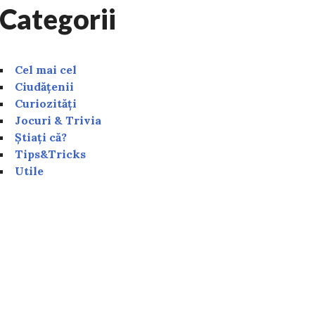
Categorii
Cel mai cel
Ciudățenii
Curiozități
Jocuri & Trivia
Știați că?
Tips&Tricks
Utile