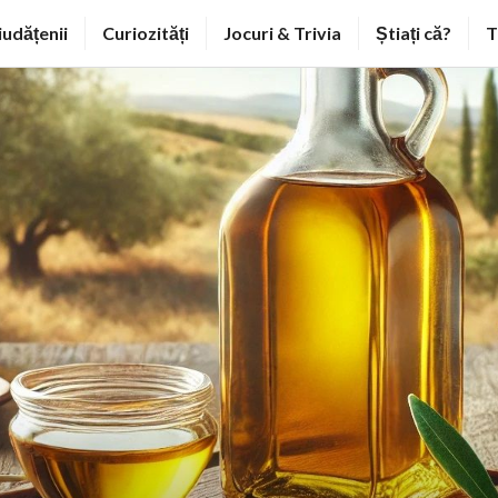
iudățenii
Curiozități
Jocuri & Trivia
Știați că?
T