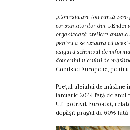
„Comisia are toleranță zero 
consumatorilor din UE ulei 
organizează ateliere anuale 
pentru a se asigura că aceste
asigură schimbul de informaț
domeniul uleiului de măslin
Comisiei Europene, pentru
Prețul uleiului de măsline î
ianuarie 2024 față de anul
UE, potrivit Eurostat, rela
depășit pragul de 60% față 