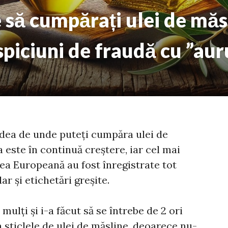
 să cumpărați ulei de măs
iciuni de fraudă cu ”auru
edea de unde puteți cumpăra ulei de
 este în continuă creștere, iar cel mai
ea Europeană au fost înregistrate tot
ar și etichetări greșite.
 mulți și i-a făcut să se întrebe de 2 ori
a sticlele de ulei de măsline, deoarece nu-