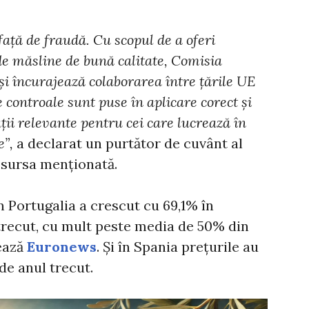
față de fraudă. Cu scopul de a oferi
de măsline de bună calitate, Comisia
și încurajează colaborarea între țările UE
 controale sunt puse în aplicare corect și
ii relevante pentru cei care lucrează în
e”,
a declarat un purtător de cuvânt al
 sursa menționată.
n Portugalia a crescut cu 69,1% în
 trecut, cu mult peste media de 50% din
tează
Euronews
. Și în Spania prețurile au
de anul trecut.