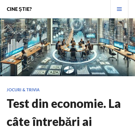
Skip
PRI
CINE ȘTIE?
to
MEN
content
JOCURI & TRIVIA
Test din economie. La
câte întrebări ai