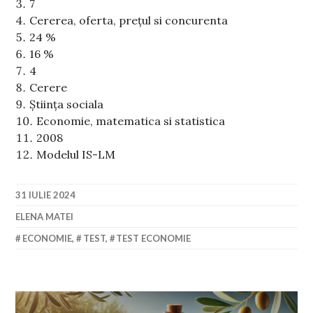
7
Cererea, oferta, prețul si concurenta
24 %
16 %
4
Cerere
Știința sociala
Economie, matematica si statistica
2008
Modelul IS-LM
31 IULIE 2024
ELENA MATEI
ECONOMIE
,
TEST
,
TEST ECONOMIE
Navigare