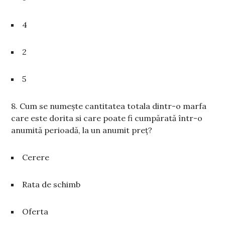
4
2
5
8. Cum se numește cantitatea totala dintr-o marfa
care este dorita si care poate fi cumpărată într-o
anumită perioadă, la un anumit preț?
Cerere
Rata de schimb
Oferta