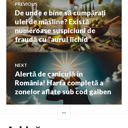
PREVIOUS
De unde e bine să cumpărați
Previous
în
post:
ulei de măsline? Există
numeroase suspiciuni de
articole
fraudă cu ”aurul lichid”
NEXT
Alertă de caniculă în
Next
post:
România! Harta completă a
zonelor aflate sub cod galben
SIDEBAR