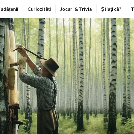
iudățenii
Curiozități
Jocuri & Trivia
Știați că?
T