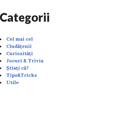
Categorii
Cel mai cel
Ciudățenii
Curiozități
Jocuri & Trivia
Știați că?
Tips&Tricks
Utile