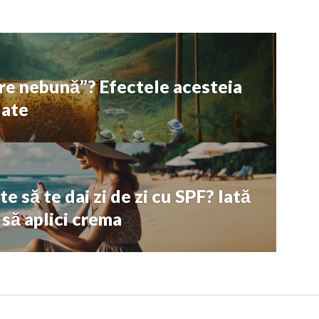
ere nebună”? Efectele acesteia
date
e să te dai zi de zi cu SPF? Iată
 să aplici crema