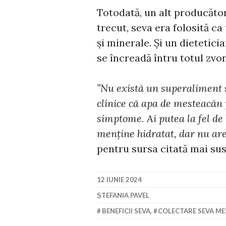
Totodată, un alt producăto
trecut, seva era folosită ca
și minerale. Și un dietetici
se încreadă întru totul zvon
”Nu există un superaliment 
clinice că apa de mesteacăn
simptome. Ai putea la fel de b
menține hidratat, dar nu are
pentru sursa citată mai sus
12 IUNIE 2024
ȘTEFANIA PAVEL
BENEFICII SEVA
,
COLECTARE SEVA M