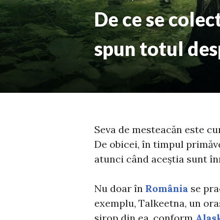
De ce se colec
spun totul des
Seva de mesteacăn este cun
De obicei, în timpul primăve
atunci când aceștia sunt în
Nu doar în
România
se prac
exemplu, Talkeetna, un oraș
sirop din ea, conform
Alas