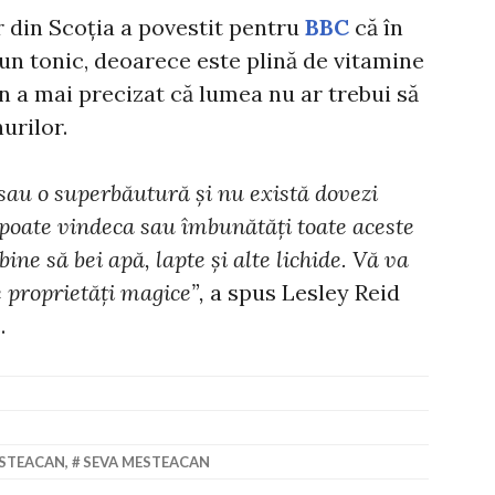
r din Scoția a povestit pentru
BBC
că în
 un tonic, deoarece este plină de vitamine
an a mai precizat că lumea nu ar trebui să
urilor.
sau o superbăutură și nu există dovezi
 poate vindeca sau îmbunătăți toate aceste
ine să bei apă, lapte și alte lichide. Vă va
 proprietăți magice”,
a spus Lesley Reid
.
ESTEACAN
,
SEVA MESTEACAN