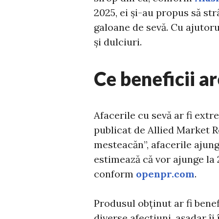
2025, ei și-au propus să st
galoane de sevă. Cu ajutoru
și dulciuri.
Ce beneficii a
Afacerile cu sevă ar fi extr
publicat de Allied Market R
mesteacăn”, afacerile ajungâ
estimează că vor ajunge la 2
conform
openpr.com
.
Produsul obținut ar fi bene
diverse afecțiuni, așadar î