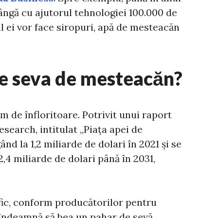
rângă cu ajutorul tehnologiei 100.000 de
l ei vor face siropuri, apă de mesteacăn
re seva de mesteacăn?
em de înfloritoare. Potrivit unui raport
esearch, intitulat „Piața apei de
nd la 1,2 miliarde de dolari în 2021 și se
,4 miliarde de dolari până în 2031,
fic, conform producătorilor pentru
i îndeamnă să bea un pahar de sevă