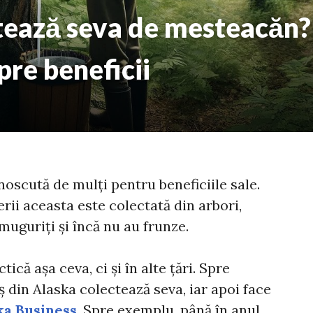
tează seva de mesteacăn? 
pre beneficii
oscută de mulți pentru beneficiile sale.
rii aceasta este colectată din arbori,
muguriți și încă nu au frunze.
tică așa ceva, ci și în alte țări. Spre
 din Alaska colectează seva, iar apoi face
ka Business
. Spre exemplu, până în anul