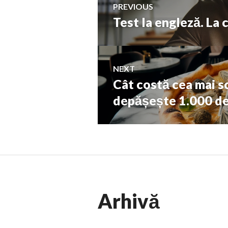
PREVIOUS
Test la engleză. La 
Previous
în
post:
articole
NEXT
Cât costă cea mai s
Next
post:
depășește 1.000 de
Arhivă