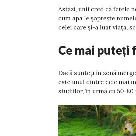
Astăzi, unii cred că fetele 
cum apa le șoptește numele 
celei care și-a luat viața, s
Ce mai puteți 
Dacă sunteți în zonă mergeț
este unul dintre cele mai ma
studiilor, în urmă cu 50-80 