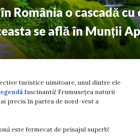
ă în România o cascadă cu
easta se află în Munții A
ective turistice uimitoare, unul dintre ele
legendă
fascinantă! Frumusețea naturii
mai precis în partea de nord-vest a
onă este fermecat de peisajul superb!