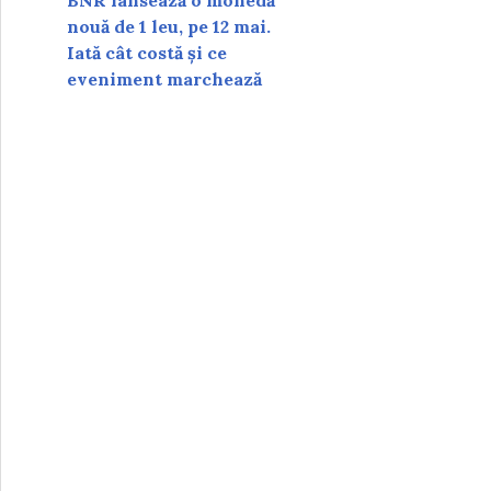
BNR lansează o monedă
nouă de 1 leu, pe 12 mai.
Iată cât costă și ce
eveniment marchează