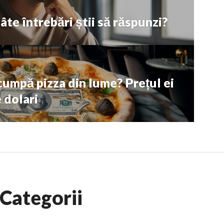
câte întrebări știi să răspunzi?
cumpă pizza din lume? Prețul ei
 dolari
Categorii