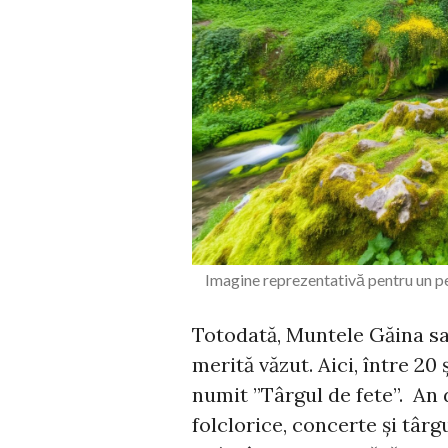
Imagine reprezentativă pentru un p
Totodată, Muntele Găina sa
merită văzut. Aici, între 20
numit ”Târgul de fete”. An 
folclorice, concerte și târg