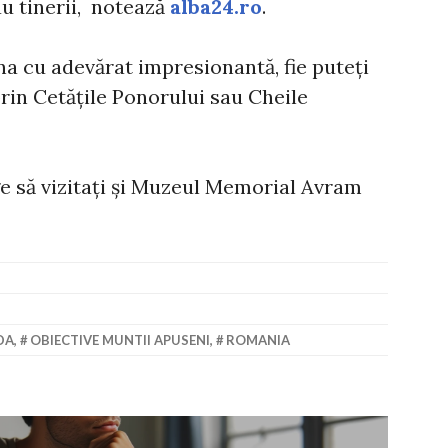
au tinerii, notează
alba24.ro
.
una cu adevărat impresionantă, fie puteți
prin Cetățile Ponorului sau Cheile
ge să vizitați și Muzeul Memorial Avram
DA
,
OBIECTIVE MUNTII APUSENI
,
ROMANIA