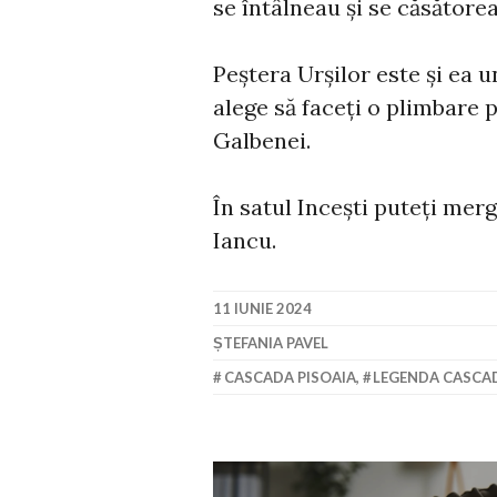
se întâlneau și se căsătore
Peștera Urșilor este și ea 
alege să faceți o plimbare 
Galbenei.
În satul Incești puteți mer
Iancu.
11 IUNIE 2024
ȘTEFANIA PAVEL
CASCADA PISOAIA
,
LEGENDA CASCA
Navigare