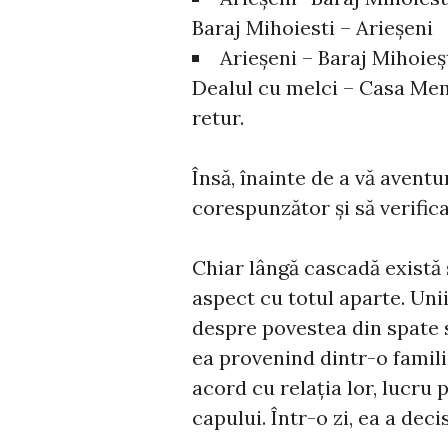
Baraj Mihoiesti – Arieșeni
Arieșeni – Baraj Mihoieș
Dealul cu melci – Casa Mem
retur.
Însă, înainte de a vă avent
corespunzător și să verific
Chiar lângă cascadă există 
aspect cu totul aparte. Uni
despre povestea din spate se
ea provenind dintr-o familie
acord cu relația lor, lucru p
capului. Într-o zi, ea a deci