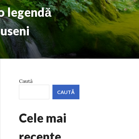
 o legendă
puseni
Caută
CAUTĂ
Cele mai
recente