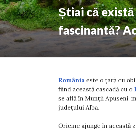
Știai că exist
fascinantă? Ac
România
este o țară cu obi
fiind această cascadă cu o
se află în Munții Apuseni, 
județului Alba.
Oricine ajunge în această z