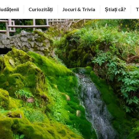
iudățenii
Curiozități
Jocuri & Trivia
Știați că?
T