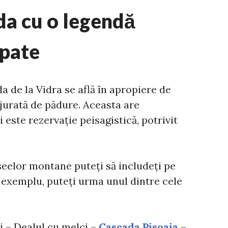
da cu o legendă
spate
 de la Vidra se află în apropiere de
njurată de pădure. Aceasta are
 este rezervație peisagistică, potrivit
aseelor montane puteți să includeți pe
e exemplu, puteți urma unul dintre cele
i – Dealul cu melci –
Cascada Pisoaia
–