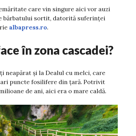
nemăritate care vin singure aici vor auzi
bărbatului sortit, datorită suferinței
crie
albapress.ro
.
face în zona cascadei?
i neapărat și la Dealul cu melci, care
ri puncte fosilifere din țară. Potrivit
milioane de ani, aici era o mare caldă.