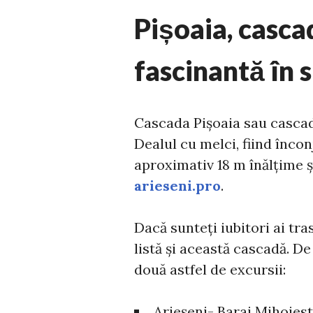
Pișoaia, casca
fascinantă în 
Cascada Pișoaia sau cascada
Dealul cu melci, fiind înco
aproximativ 18 m înălțime și
arieseni.pro
.
Dacă sunteți iubitori ai tr
listă și această cascadă. D
două astfel de excursii:
Arieșeni- Baraj Mihoiest