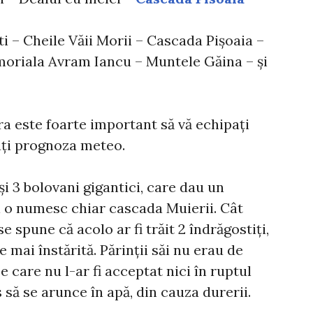
ti – Cheile Văii Morii – Cascada Pișoaia –
oriala Avram Iancu – Muntele Găina – și
ura este foarte important să vă echipați
ați prognoza meteo.
și 3 bolovani gigantici, care dau un
i o numesc chiar cascada Muierii. Cât
 spune că acolo ar fi trăit 2 îndrăgostiți,
 mai înstărită. Părinții săi nu erau de
e care nu l-ar fi acceptat nici în ruptul
s să se arunce în apă, din cauza durerii.