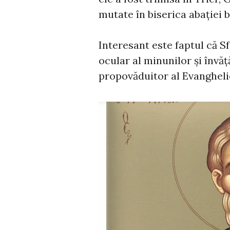
mutate în biserica abației 
Interesant este faptul că S
ocular al minunilor și învăț
propovăduitor al Evanghelie