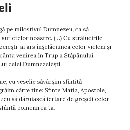
eli
agă pe milostivul Dumnezeu, ca să
 sufletelor noastre. (…) Cu strălucirile
ieşti, ai ars înşelăciunea celor vicleni şi
 cânta venirea în Trup a Stăpânului
 Lui celei Dumnezeieşti.
, cu veselie săvârşim sfinţită
răim către tine: Sfinte Matia, Apostole,
eu să dăruiască iertare de greşeli celor
sfântă pomenirea ta.”