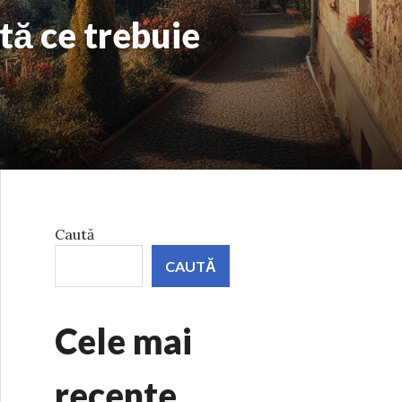
tă ce trebuie
Caută
CAUTĂ
Cele mai
recente