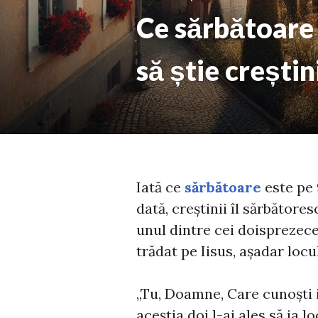
Ce sărbătoare 
să știe creștin
Iată ce
sărbătoare
este pe 
dată, creștinii îl sărbătore
unul dintre cei doisprezece 
trădat pe Iisus, așadar locul
„Tu, Doamne, Care cunoști i
aceștia doi l-ai ales să ia lo