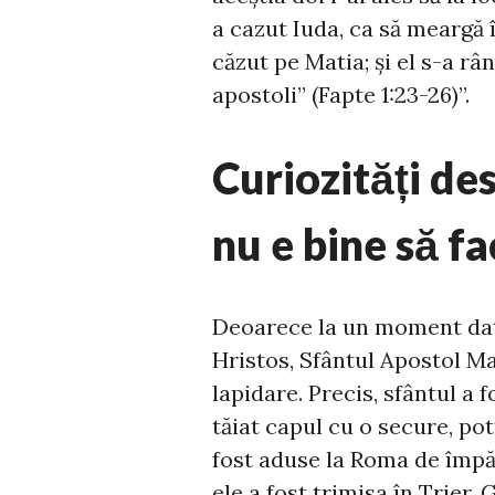
a cazut Iuda, ca să meargă în 
căzut pe Matia; și el s-a r
apostoli” (Fapte 1:23-26)”.
Curiozități des
nu e bine să fa
Deoarece la un moment dat 
Hristos, Sfântul Apostol M
lapidare. Precis, sfântul a f
tăiat capul cu o secure, pot
fost aduse la Roma de împăr
ele a fost trimisa în Trier