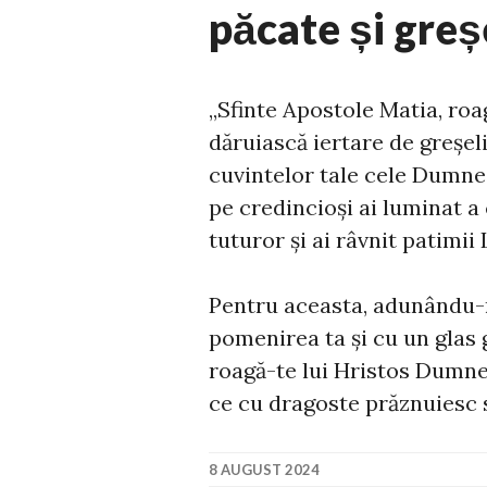
păcate și greș
„Sfinte Apostole Matia, ro
dăruiască iertare de greşeli
cuvintelor tale cele Dumneze
pe credincioşi ai luminat a
tuturor şi ai râvnit patimii
Pentru aceasta, adunându-ne
pomenirea ta şi cu un glas g
roagă-te lui Hristos Dumnez
ce cu dragoste prăznuiesc 
8 AUGUST 2024