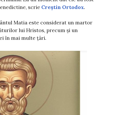
benedictine, scrie
Creștin Ortodox
.
fântul Matia este considerat un martor
ăturilor lui Hristos, precum și un
i în mai multe țări.