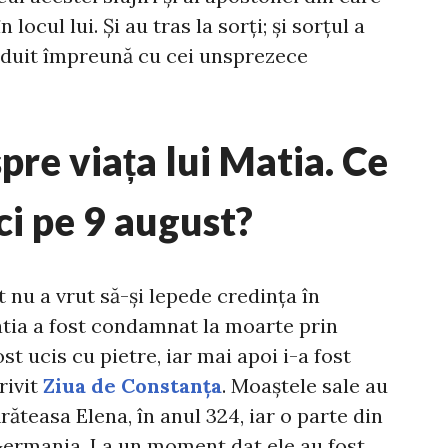
locul lui. Și au tras la sorți; și sorțul a
ânduit împreună cu cei unsprezece
pre viața lui Matia. Ce
ci pe 9 august?
nu a vrut să-și lepede credința în
atia a fost condamnat la moarte prin
ost ucis cu pietre, iar mai apoi i-a fost
rivit
Ziua de Constanța
. Moaștele sale au
ăteasa Elena, în anul 324, iar o parte din
, Germania. La un moment dat ele au fost