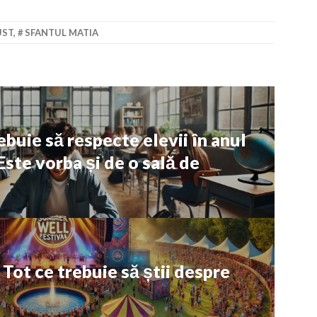
UST
,
SFANTUL MATIA
rebuie să respecte elevii în anul
ste vorba și de o sală de
ot ce trebuie să știi despre