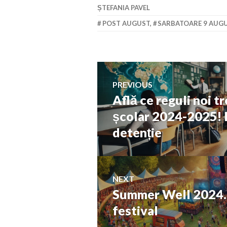
ȘTEFANIA PAVEL
POST AUGUST
,
SARBATOARE 9 AUG
Navigare
PREVIOUS
Află ce reguli noi t
Previous
în
post:
școlar 2024-2025! E
detenție
articole
NEXT
Summer Well 2024. T
Next
post:
festival