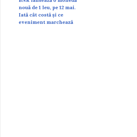
BNR lansează o monedă
nouă de 1 leu, pe 12 mai.
Iată cât costă și ce
eveniment marchează