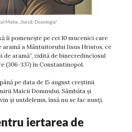
tul Matia. „Sursă: Doxologia”
xă îi pomenește pe cei 10 mucenici care
 aramă a Mântuitorului Iisus Hristos, ce
i de aramă”, zidită de binecredinciosul
e (306-337) în Constantinopol.
 până pe data de 15 august creștinii
mirii Maicii Domnului. Sâmbăta și
vin și untdelemn, însă nu se fac nunți.
ntru iertarea de