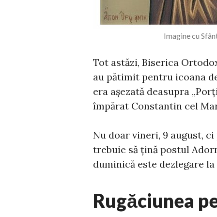
Imagine cu Sfân
Tot astăzi, Biserica Ortodo
au pătimit pentru icoana de
era așezată deasupra „Porți
împărat Constantin cel Mar
Nu doar vineri, 9 august, ci
trebuie să țină postul Ador
duminică este dezlegare la 
Rugăciunea pe