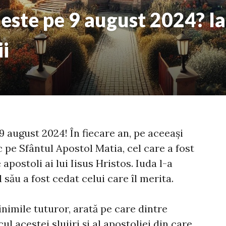
este pe 9 august 2024? Ia
ii
9 august 2024! În fiecare an, pe aceeași
sc pe Sfântul Apostol Matia, cel care a fost
apostoli ai lui Iisus Hristos. Iuda l-a
 său a fost cedat celui care îl merita.
nimile tuturor, arată pe care dintre
cul acestei slujiri și al apostoliei din care