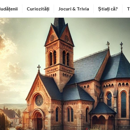
iudățenii
Curiozități
Jocuri & Trivia
Știați că?
T