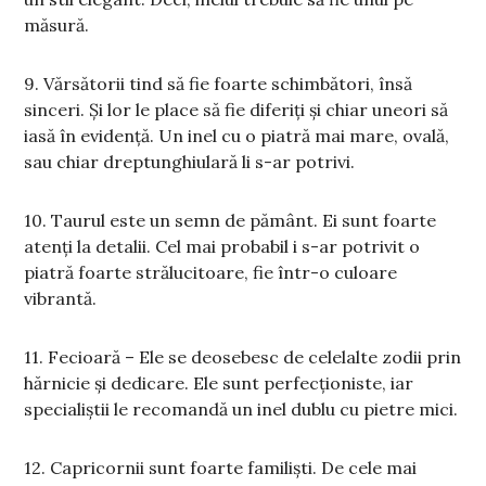
măsură.
9. Vărsătorii tind să fie foarte schimbători, însă
sinceri. Și lor le place să fie diferiți și chiar uneori să
iasă în evidență. Un inel cu o piatră mai mare, ovală,
sau chiar dreptunghiulară li s-ar potrivi.
10. Taurul este un semn de pământ. Ei sunt foarte
atenți la detalii. Cel mai probabil i s-ar potrivit o
piatră foarte strălucitoare, fie într-o culoare
vibrantă.
11. Fecioară – Ele se deosebesc de celelalte zodii prin
hărnicie și dedicare. Ele sunt perfecționiste, iar
specialiștii le recomandă un inel dublu cu pietre mici.
12. Capricornii sunt foarte familiști. De cele mai