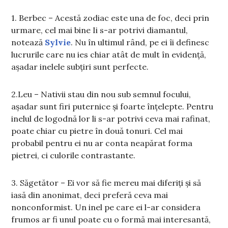
1. Berbec – Acestă zodiac este una de foc, deci prin
urmare, cel mai bine Ii s-ar potrivi diamantul,
notează
Sylvie
. Nu în ultimul rând, pe ei îi definesc
lucrurile care nu ies chiar atât de mult în evidență,
așadar inelele subțiri sunt perfecte.
2.Leu – Nativii stau din nou sub semnul focului,
așadar sunt firi puternice și foarte înțelepte. Pentru
inelul de logodnă lor li s-ar potrivi ceva mai rafinat,
poate chiar cu pietre în două tonuri. Cel mai
probabil pentru ei nu ar conta neapărat forma
pietrei, ci culorile contrastante.
3. Săgetător – Ei vor să fie mereu mai diferiți și să
iasă din anonimat, deci preferă ceva mai
nonconformist. Un inel pe care ei l-ar considera
frumos ar fi unul poate cu o formă mai interesantă,