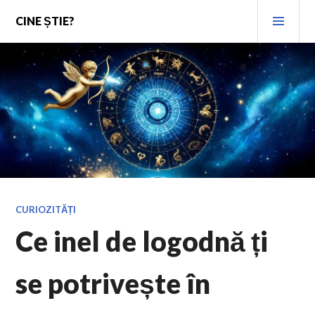
Skip
PRI
CINE ȘTIE?
to
MEN
content
CURIOZITĂȚI
Ce inel de logodnă ți
se potrivește în