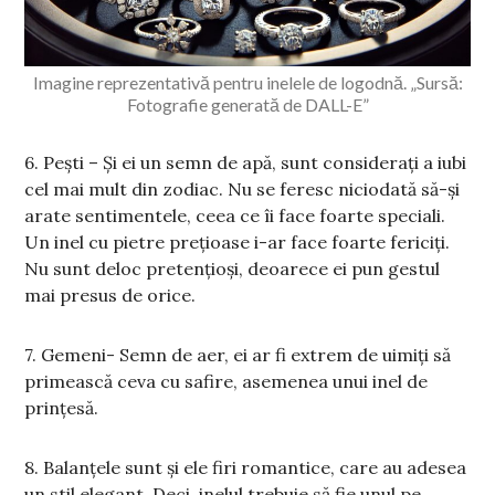
Imagine reprezentativă pentru inelele de logodnă. „Sursă:
Fotografie generată de DALL-E”
6. Pești – Și ei un semn de apă, sunt considerați a iubi
cel mai mult din zodiac. Nu se feresc niciodată să-și
arate sentimentele, ceea ce îi face foarte speciali.
Un inel cu pietre prețioase i-ar face foarte fericiți.
Nu sunt deloc pretențioși, deoarece ei pun gestul
mai presus de orice.
7. Gemeni- Semn de aer, ei ar fi extrem de uimiți să
primească ceva cu safire, asemenea unui inel de
prințesă.
8. Balanțele sunt și ele firi romantice, care au adesea
un stil elegant. Deci, inelul trebuie să fie unul pe