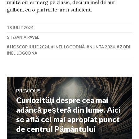
multe ori ei merg pe clasic, deci un inel de aur
galben, cu o piatră, le-ar fi suficient.
18 IULIE 2024
ȘTEFANIA PAVEL
HOSCOP IULIE 2024
,
INEL LOGODNĂ
,
NUNTA 2024
,
ZODII
INEL LOGODNA
Navigare
PREVIOUS
Curiozități despre cea mai
Previous
în
post:
adâncă peșteră din lume. Aici
se află cel mai apropiat punct
articole
de centrul Pământului